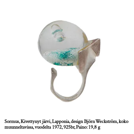
Sormus, Kivettynyt järvi, Lapponia, design Björn Weckström, koko
muunneltavissa, vuodelta 1972, 925br, Paino: 19,8 g