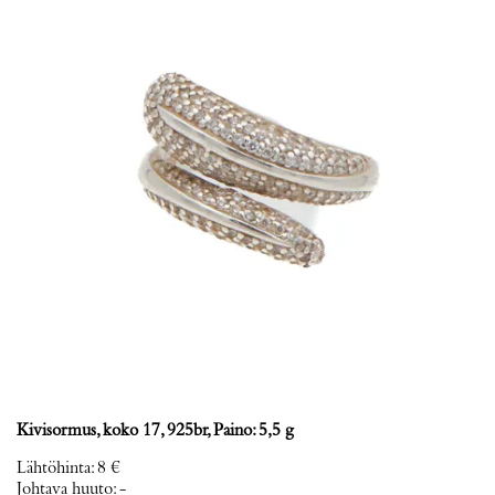
Kivisormus, koko 17, 925br, Paino: 5,5 g
Lähtöhinta
:
8 €
Johtava huuto:
-