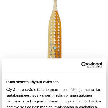
Lusikka, emaloitu, pituus 165mm, A. Michelsen, Tanska, Julen 1960,
925br, Paino: 48,5 g
Tämä sivusto käyttää evästeitä
Lähtöhinta
:
70 €
Johtava huuto:
-
Käytämme evästeitä tarjoamamme sisällön ja mainosten
Kaivopihan Pantti
räätälöimiseen, sosiaalisen median ominaisuuksien
tukemiseen ja kävijämäärämme analysoimiseen. Lisäksi
11.8.2026 19:25:30
jaamme sosiaalisen median, mainosalan ja analytiikka-