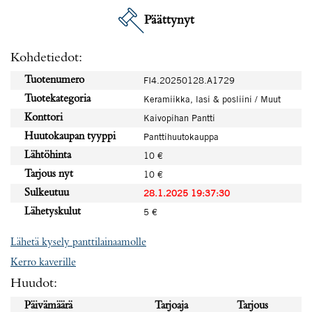
Päättynyt
Kohdetiedot:
Tuotenumero
FI4.20250128.A1729
Tuotekategoria
Keramiikka, lasi & posliini / Muut
Konttori
Kaivopihan Pantti
Huutokaupan tyyppi
Panttihuutokauppa
Lähtöhinta
10 €
Tarjous nyt
10 €
Sulkeutuu
28.1.2025 19:37:30
Lähetyskulut
5 €
Lähetä kysely panttilainaamolle
Kerro kaverille
Huudot:
Päivämäärä
Tarjoaja
Tarjous