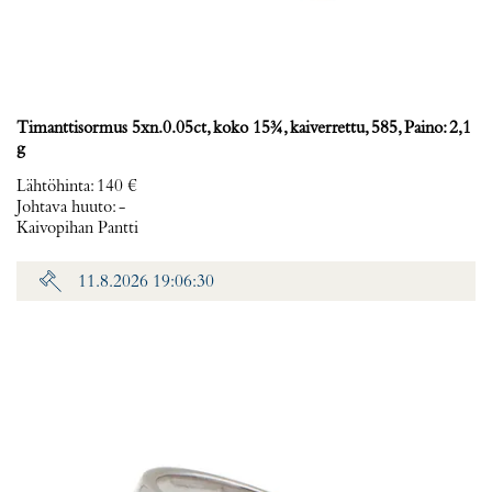
Timanttisormus 5xn.0.05ct, koko 15¾, kaiverrettu, 585, Paino: 2,1
g
Lähtöhinta
:
140 €
Johtava huuto:
-
Kaivopihan Pantti
11.8.2026 19:06:30