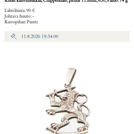
Kuusi kahvilusikkaa, Chippendale, pituus 115mm, 830, Paino: 74 g
Lähtöhinta
:
90 €
Johtava huuto:
-
Kaivopihan Pantti
11.8.2026 19:34:00