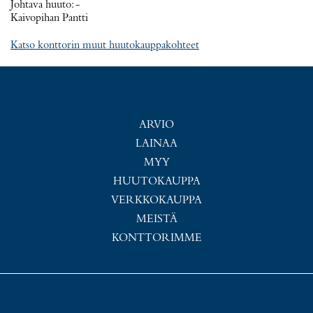
Johtava huuto:
-
Kaivopihan Pantti
Katso konttorin muut huutokauppakohteet
ARVIO
LAINAA
MYY
HUUTOKAUPPA
VERKKOKAUPPA
MEISTÄ
KONTTORIMME