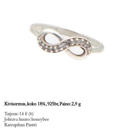
Kivisormus, koko 18¾, 925br, Paino: 2,9 g
Tarjous
:
14 €
(6)
Johtava huuto:
honeybee
Kaivopihan Pantti