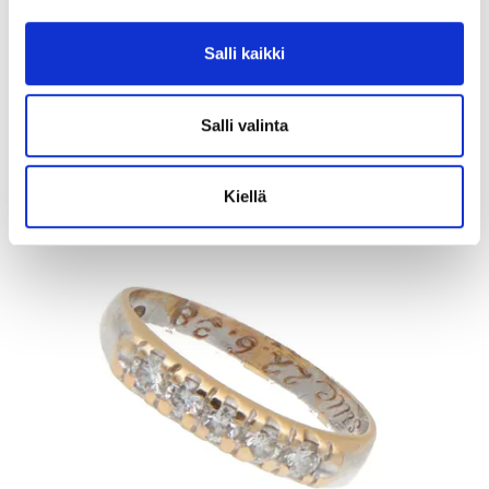
Tarjous
:
10 €
(4)
Johtava huuto:
honeybee
Salli kaikki
Kaivopihan Pantti
11.8.2026 19:02:30
Salli valinta
Kiellä