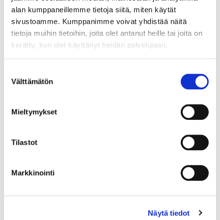
alan kumppaneillemme tietoja siitä, miten käytät
sivustoamme. Kumppanimme voivat yhdistää näitä
tietoja muihin tietoihin, joita olet antanut heille tai joita on
kerätty, kun olet käyttänyt heidän palvelujaan.
Suostumuksen
Välttämätön
valinta
Mieltymykset
Tilastot
Markkinointi
Näytä tiedot
Kivisormus, koko 18¾, 925br, Paino: 2,7 g