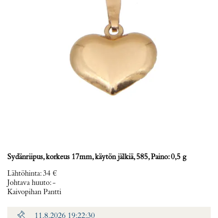
Sydänriipus, korkeus 17mm, käytön jälkiä, 585, Paino: 0,5 g
Lähtöhinta
:
34 €
Johtava huuto:
-
Kaivopihan Pantti
11.8.2026 19:22:30