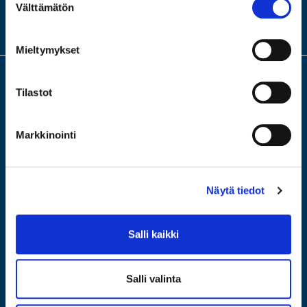
MEISTÄ
Välttämätön
valinta
KONTTORIMME
Mieltymykset
Tilastot
Meillä saat arvion ja lainaa arvotavaroistasi. Turvallinen ja fiksu laina,
ilman riskiä velkakierteestä. Tervetuloa älykkäämpään panttiin, jossa
lainaat itseltäsi. Tervetuloa johonkin neljästä
Markkinointi
konttoristamme ilmaiseen arviointiin!
Näytä tiedot
Salli kaikki
Salli valinta