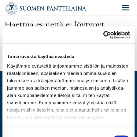
Navigat
Haettua esinettä ei löytynyt
Olet antanut virheellisen osoitteen tai kyseinen esine on poistettu
huutokaupasta.
Uusi haku
Tämä sivusto käyttää evästeitä
Käytämme evästeitä tarjoamamme sisällön ja mainosten
räätälöimiseen, sosiaalisen median ominaisuuksien
tukemiseen ja kävijämäärämme analysoimiseen. Lisäksi
jaamme sosiaalisen median, mainosalan ja analytiikka-
alan kumppaneillemme tietoja siitä, miten käytät
ARVIO
sivustoamme. Kumppanimme voivat yhdistää näitä
LAINAA
tietoja muihin tietoihin, joita olet antanut heille tai joita on
MYY
kerätty, kun olet käyttänyt heidän palvelujaan.
HUUTOKAUPPA
VERKKOKAUPPA
Suostumuksen