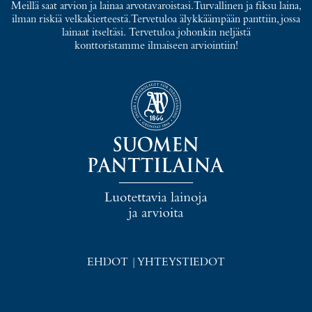
Meillä saat arvion ja lainaa arvotavaroistasi. Turvallinen ja fiksu laina,
ilman riskiä velkakierteestä. Tervetuloa älykkäämpään panttiin, jossa
lainaat itseltäsi. Tervetuloa johonkin neljästä
konttoristamme ilmaiseen arviointiin!
EHDOT
|
YHTEYSTIEDOT