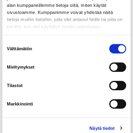
alan kumppaneillemme tietoja siitä, miten käytät
sivustoamme. Kumppanimme voivat yhdistää näitä
tietoja muihin tietoihin, joita olet antanut heille tai joita on
kerätty, kun olet käyttänyt heidän palvelujaan.
Suostumuksen
Välttämätön
valinta
Mieltymykset
Tilastot
Markkinointi
Kiviriipus, desing Aukusti Paatola, mitat 41x58mm, 830br, Paino:
20,6 g
Näytä tiedot