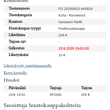
Kohdetiedot:
Tuotenumero
FI2.20250623.A43828
Tuotekategoria
Kulta / Rannekorut
Konttori
Vuosaaren Pantti
Huutokaupan tyyppi
Panttihuutokauppa
Lähtöhinta
205 €
Tarjous nyt
-
Sulkeutuu
23.6.2025 19:02:00
Lähetyskulut
10 €
Lähetä kysely panttilainaamolle
Kerro kaverille
Huudot:
Päivämäärä
Tarjoaja
Tarjous
23/6 19:02
SP2008
205 €
Suosittuja huutokauppakohteita