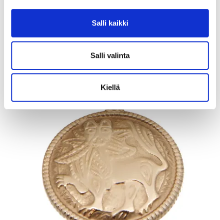
Tarjous
:
95 €
(12)
Johtava huuto:
myyri
Vuosaaren Pantti
Salli kaikki
17.8.2026 19:43:00
Salli valinta
Kiellä