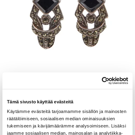
Kivikorvakorut, korkeus 20mm, 925br, Paino: 3,8 g
Lähtöhinta
:
6 €
Johtava huuto:
-
Tämä sivusto käyttää evästeitä
Vuosaaren Pantti
Käytämme evästeitä tarjoamamme sisällön ja mainosten
17.8.2026 20:12:00
räätälöimiseen, sosiaalisen median ominaisuuksien
tukemiseen ja kävijämäärämme analysoimiseen. Lisäksi
jaamme sosiaalisen median, mainosalan ja analytiikka-