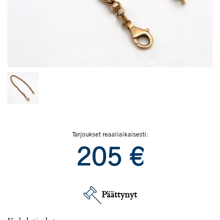
Tarjoukset reaaliaikaisesti:
205
€
Päättynyt