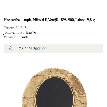
Hopearaha, 1 rupla, Nikolai II, Venäjä, 1898, 900, Paino: 19,8 g
Tarjous
:
30 €
(5)
Johtava huuto:
hans76
Vuosaaren Pantti
17.8.2026 20:21:00