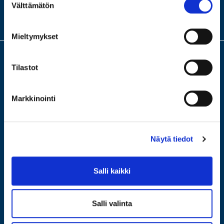
MEISTÄ
Välttämätön
valinta
KONTTORIMME
Mieltymykset
Tilastot
Meillä saat arvion ja lainaa arvotavaroistasi. Turvallinen ja fiksu laina,
ilman riskiä velkakierteestä. Tervetuloa älykkäämpään panttiin, jossa
lainaat itseltäsi. Tervetuloa johonkin neljästä
Markkinointi
konttoristamme ilmaiseen arviointiin!
Näytä tiedot
Salli kaikki
Salli valinta