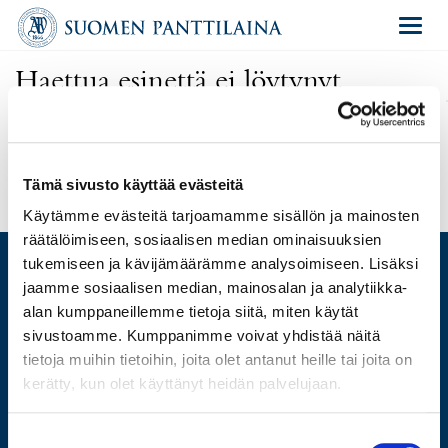
Navigat
Haettua esinettä ei löytynyt
Olet antanut virheellisen osoitteen tai kyseinen esine on poistettu
huutokaupasta.
Uusi haku
Tämä sivusto käyttää evästeitä
Käytämme evästeitä tarjoamamme sisällön ja mainosten
räätälöimiseen, sosiaalisen median ominaisuuksien
tukemiseen ja kävijämäärämme analysoimiseen. Lisäksi
jaamme sosiaalisen median, mainosalan ja analytiikka-
alan kumppaneillemme tietoja siitä, miten käytät
ARVIO
sivustoamme. Kumppanimme voivat yhdistää näitä
LAINAA
tietoja muihin tietoihin, joita olet antanut heille tai joita on
MYY
kerätty, kun olet käyttänyt heidän palvelujaan.
HUUTOKAUPPA
VERKKOKAUPPA
Suostumuksen