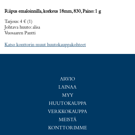
Riipus emaloinnilla, korkeus 18mm, 830, Paino: 1 g
Tarjous
:
4 €
(1)
Johtava huuto:
alisa
Vuosaaren Pantti
Katso konttorin muut huutokauppakohteet
ARVIO
LAINAA
MYY
HUUTOKAUPPA
VERKKOKAUPPA
MEISTÄ
KONTTORIMME