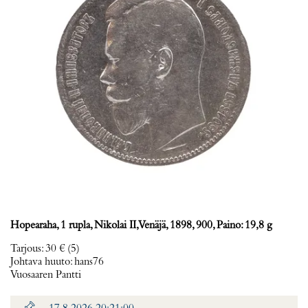
Hopearaha, 1 rupla, Nikolai II, Venäjä, 1898, 900, Paino: 19,8 g
Tarjous
:
30 €
(5)
Johtava huuto:
hans76
Vuosaaren Pantti