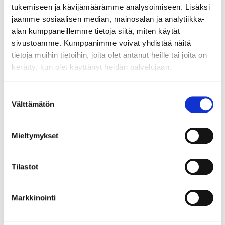
Vuosaaren Pantti
tukemiseen ja kävijämäärämme analysoimiseen. Lisäksi
jaamme sosiaalisen median, mainosalan ja analytiikka-
17.8.2026 19:09:30
alan kumppaneillemme tietoja siitä, miten käytät
sivustoamme. Kumppanimme voivat yhdistää näitä
tietoja muihin tietoihin, joita olet antanut heille tai joita on
kerätty, kun olet käyttänyt heidän palvelujaan.
Suostumuksen
Välttämätön
valinta
Mieltymykset
Tilastot
Markkinointi