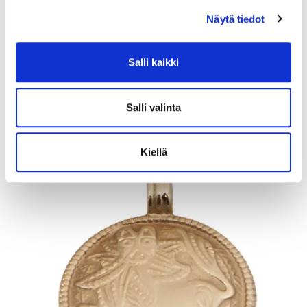
Näytä tiedot
Panssarikaulaketju, pituus 38cm, 585, Paino: 1,6 g
Lähtöhinta
:
110 €
Salli kaikki
Johtava huuto:
-
Vuosaaren Pantti
Salli valinta
17.8.2026 19:43:00
Kiellä