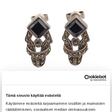
Kivikorvakorut, korkeus 20mm, 925br, Paino: 3,8 g
Tämä sivusto käyttää evästeitä
Lähtöhinta
:
6 €
Käytämme evästeitä tarjoamamme sisällön ja mainosten
Johtava huuto:
-
räätälöimiseen, sosiaalisen median ominaisuuksien