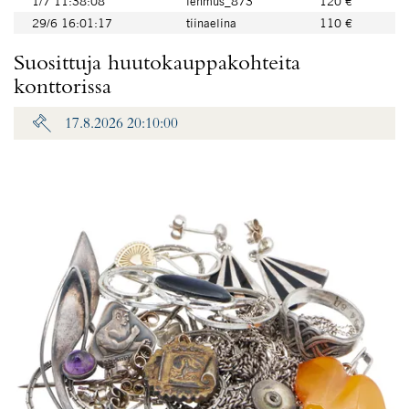
1/7 11:38:08
lehmus_873
120 €
29/6 16:01:17
tiinaelina
110 €
Suosittuja huutokauppakohteita
konttorissa
17.8.2026 20:10:00