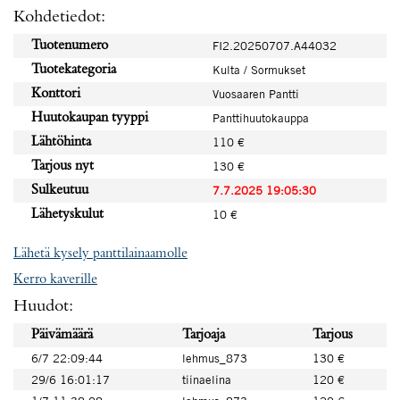
Kohdetiedot:
Tuotenumero
FI2.20250707.A44032
Tuotekategoria
Kulta / Sormukset
Konttori
Vuosaaren Pantti
Huutokaupan tyyppi
Panttihuutokauppa
Lähtöhinta
110 €
Tarjous nyt
130 €
Sulkeutuu
7.7.2025 19:05:30
Lähetyskulut
10 €
Lähetä kysely panttilainaamolle
Kerro kaverille
Huudot:
Päivämäärä
Tarjoaja
Tarjous
6/7 22:09:44
lehmus_873
130 €
29/6 16:01:17
tiinaelina
120 €