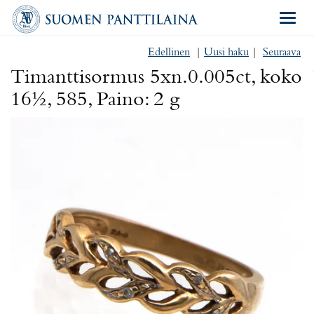
Navigat
Edellinen
|
Uusi haku
|
Seuraava
Timanttisormus 5xn.0.005ct, koko
16½, 585, Paino: 2 g