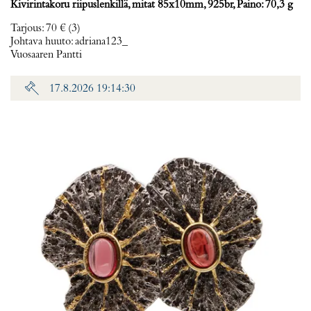
Kivirintakoru riipuslenkillä, mitat 85x10mm, 925br, Paino: 70,3 g
Tarjous
:
70 €
(3)
Johtava huuto:
adriana123_
Vuosaaren Pantti
17.8.2026 19:14:30