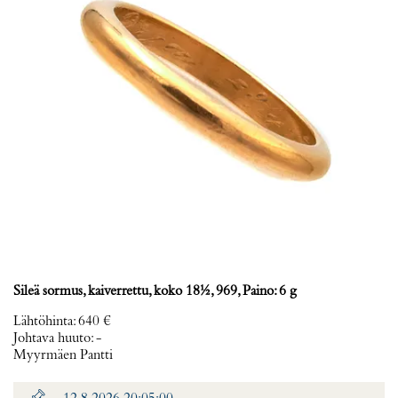
Sileä sormus, kaiverrettu, koko 18½, 969, Paino: 6 g
Lähtöhinta
:
640 €
Johtava huuto:
-
Myyrmäen Pantti