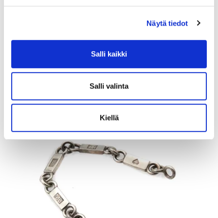
Näytä tiedot
Kivisormus, koko 18, 585br, Paino: 1,8 g
Tarjous
:
120 €
(3)
Johtava huuto:
kuningatar1_
Salli kaikki
Myyrmäen Pantti
Salli valinta
12.8.2026 19:42:30
Kiellä