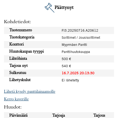
Päättynyt
Kohdetiedot:
Tuotenumero
FI3.20250716.A20612
Tuotekategoria
Soittimet / Jousisoittimet
Konttori
Myyrmäen Pantti
Huutokaupan tyyppi
Panttihuutokauppa
Lähtöhinta
500 €
Tarjous nyt
540 €
Sulkeutuu
16.7.2025 20:13:30
Lähetyskulut
Ei lähetetty
Lähetä kysely panttilainaamolle
Kerro kaverille
Huudot:
Päivämäärä
Tarjoaja
Tarjous