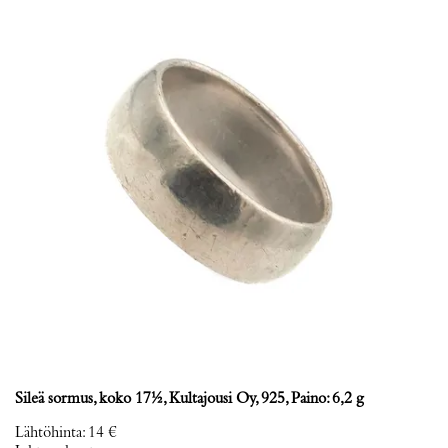
Sileä sormus, koko 17½, Kultajousi Oy, 925, Paino: 6,2 g
Lähtöhinta
:
14 €