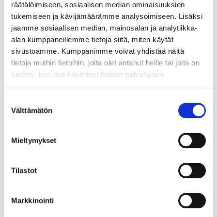
Myyrmäen Pantti
räätälöimiseen, sosiaalisen median ominaisuuksien
tukemiseen ja kävijämäärämme analysoimiseen. Lisäksi
12.8.2026 19:33:30
jaamme sosiaalisen median, mainosalan ja analytiikka-
alan kumppaneillemme tietoja siitä, miten käytät
sivustoamme. Kumppanimme voivat yhdistää näitä
tietoja muihin tietoihin, joita olet antanut heille tai joita on
kerätty, kun olet käyttänyt heidän palvelujaan.
Suostumuksen
Välttämätön
valinta
Mieltymykset
Tilastot
Markkinointi