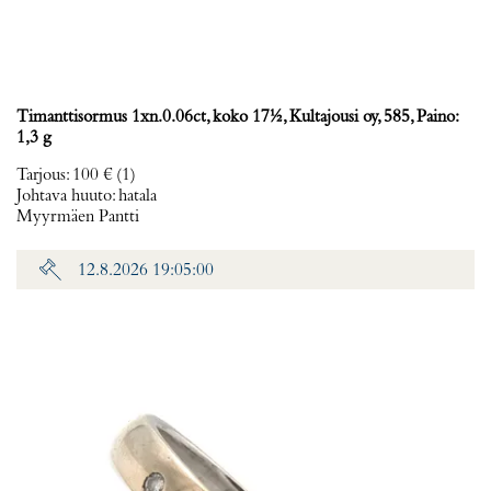
Timanttisormus 1xn.0.06ct, koko 17½, Kultajousi oy, 585, Paino:
1,3 g
Tarjous
:
100 €
(1)
Johtava huuto:
hatala
Myyrmäen Pantti
12.8.2026 19:05:00