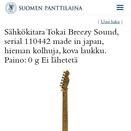
Navigat
|
Uusi haku
|
Sähkökitara Tokai Breezy Sound,
serial 110442 made in japan,
hieman kolhuja, kova laukku.
Paino: 0 g Ei lähetetä