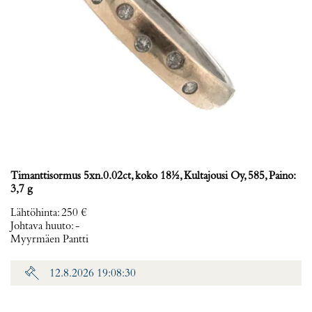
Timanttisormus 5xn.0.02ct, koko 18½, Kultajousi Oy, 585, Paino:
3,7 g
Lähtöhinta
:
250 €
Johtava huuto:
-
Myyrmäen Pantti
12.8.2026 19:08:30