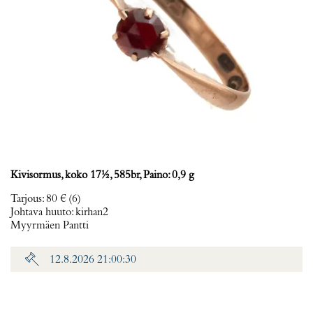
Kivisormus, koko 17½, 585br, Paino: 0,9 g
Tarjous
:
80 €
(6)
Johtava huuto:
kirhan2
Myyrmäen Pantti
12.8.2026 21:00:30