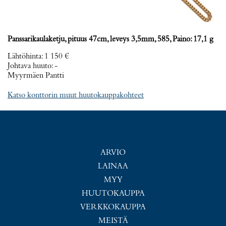
Panssarikaulaketju, pituus 47cm, leveys 3,5mm, 585, Paino: 17,1 g
Lähtöhinta
:
1 150 €
Johtava huuto:
-
Myyrmäen Pantti
Katso konttorin muut huutokauppakohteet
ARVIO
LAINAA
MYY
HUUTOKAUPPA
VERKKOKAUPPA
MEISTÄ