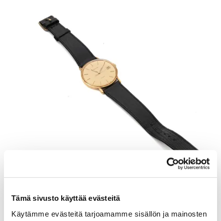
Kultarannekello, Certina, quatrz;ei käy, 585br, Paino: 27,2 g
Tämä sivusto käyttää evästeitä
Tarjous
:
480 €
(2)
Johtava huuto:
juuco50
Käytämme evästeitä tarjoamamme sisällön ja mainosten