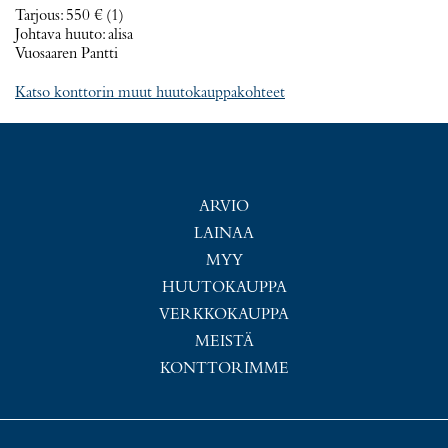
Tarjous
:
550 €
(1)
Johtava huuto:
alisa
Vuosaaren Pantti
Katso konttorin muut huutokauppakohteet
ARVIO
LAINAA
MYY
HUUTOKAUPPA
VERKKOKAUPPA
MEISTÄ
KONTTORIMME