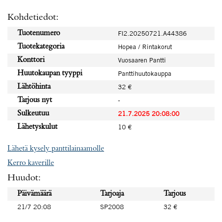
Kohdetiedot:
Tuotenumero
FI2.20250721.A44386
Tuotekategoria
Hopea / Rintakorut
Konttori
Vuosaaren Pantti
Huutokaupan tyyppi
Panttihuutokauppa
Lähtöhinta
32 €
Tarjous nyt
-
Sulkeutuu
21.7.2025 20:08:00
Lähetyskulut
10 €
Lähetä kysely panttilainaamolle
Kerro kaverille
Huudot:
Päivämäärä
Tarjoaja
Tarjous
21/7 20:08
SP2008
32 €