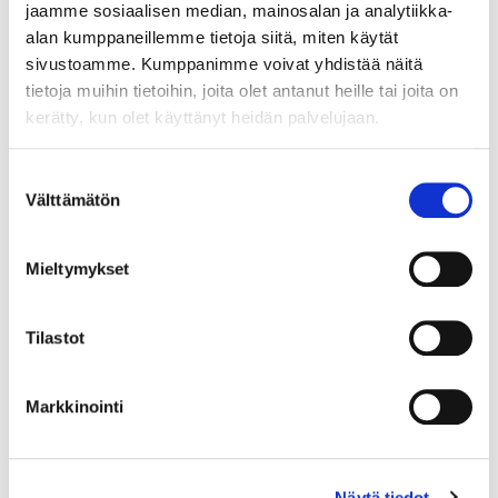
jaamme sosiaalisen median, mainosalan ja analytiikka-
alan kumppaneillemme tietoja siitä, miten käytät
sivustoamme. Kumppanimme voivat yhdistää näitä
tietoja muihin tietoihin, joita olet antanut heille tai joita on
kerätty, kun olet käyttänyt heidän palvelujaan.
Suostumuksen
Välttämätön
valinta
Mieltymykset
Tilastot
Markkinointi
Kivikorvakorut, desing Zhanna Katzman, korkeus 28mm, 925br,
Näytä tiedot
Paino: 14,9 g