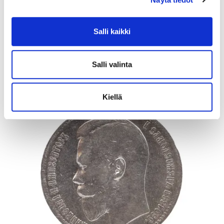
Lähtöhinta
:
40 €
Johtava huuto:
-
Salli kaikki
Vuosaaren Pantti
17.8.2026 20:24:30
Salli valinta
Kiellä