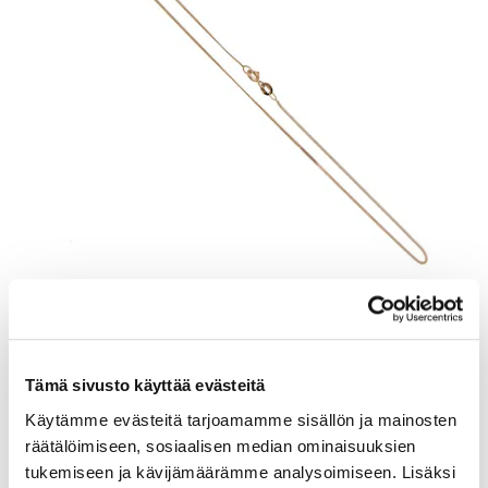
Panssarikaulaketju, pituus 38cm, 585, Paino: 1,6 g
Lähtöhinta
:
110 €
Tämä sivusto käyttää evästeitä
Johtava huuto:
-
Vuosaaren Pantti
Käytämme evästeitä tarjoamamme sisällön ja mainosten
räätälöimiseen, sosiaalisen median ominaisuuksien
17.8.2026 19:14:30
tukemiseen ja kävijämäärämme analysoimiseen. Lisäksi