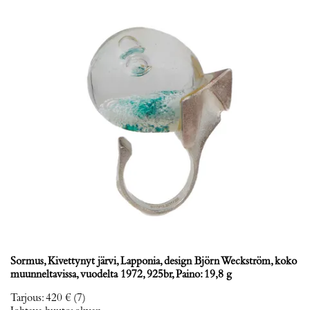
Sormus, Kivettynyt järvi, Lapponia, design Björn Weckström, koko
muunneltavissa, vuodelta 1972, 925br, Paino: 19,8 g
Tarjous
:
420 €
(7)