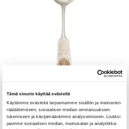
Otinlusikka, Musla, pituus 205mm, kaiverrettu, 813, Paino: 57,7 g
Tämä sivusto käyttää evästeitä
Lähtöhinta
:
70 €
Johtava huuto:
-
Käytämme evästeitä tarjoamamme sisällön ja mainosten
Kaivopihan Pantti
räätälöimiseen, sosiaalisen median ominaisuuksien
tukemiseen ja kävijämäärämme analysoimiseen. Lisäksi
11.8.2026 19:32:00
jaamme sosiaalisen median, mainosalan ja analytiikka-