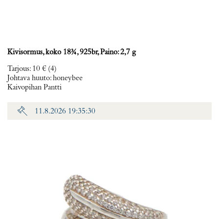
Kivisormus, koko 18¾, 925br, Paino: 2,7 g
Tarjous
:
10 €
(4)
Johtava huuto:
honeybee
Kaivopihan Pantti
11.8.2026 19:35:30