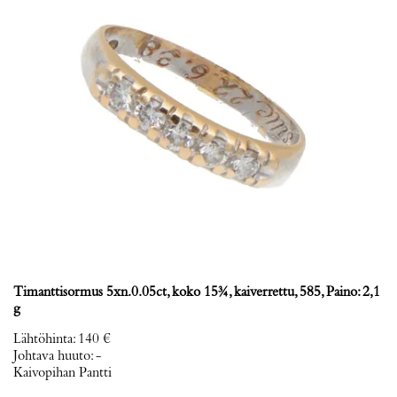
Timanttisormus 5xn.0.05ct, koko 15¾, kaiverrettu, 585, Paino: 2,1
g
Lähtöhinta
:
140 €
Johtava huuto:
-
Kaivopihan Pantti