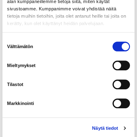
alan kumppaneillemme tietoja siitä, miten käytät
sivustoamme. Kumppanimme voivat yhdistää näitä
tietoja muihin tietoihin, joita olet antanut heille tai joita on
kerätty, kun olet käyttänyt heidän palvelujaan.
Suostumuksen
Välttämätön
valinta
Mieltymykset
Tilastot
Markkinointi
Näytä tiedot
Korvakorut Kalevala, Hiidenhirvi, korkeus 49mm, pronssia.