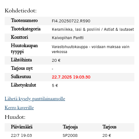
Kohdetiedot:
Tuotenumero
FI4.20250722.R590
Tuotekategoria
Keramiikka, lasi & posliini / Astiat & lautaset
Konttori
Kaivopihan Pantti
Huutokaupan
Varastohuutokauppa - voidaan maksaa vain
verkossa
tyyppi
Lähtöhinta
20 €
Tarjous nyt
-
Sulkeutuu
22.7.2025 19:03:30
Lähetyskulut
5 €
Lähetä kysely panttilainaamolle
Kerro kaverille
Huudot:
Päivämäärä
Tarjoaja
Tarjous
22/7 19:03
SP2008
20 €