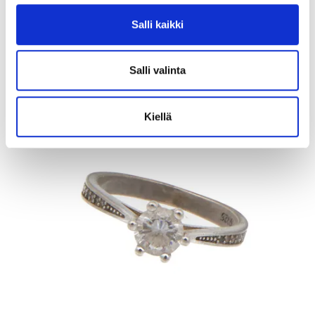
Tarjous
:
12 €
(1)
Johtava huuto:
rsaari
Salli kaikki
Kaivopihan Pantti
Salli valinta
11.8.2026 19:25:30
Kiellä