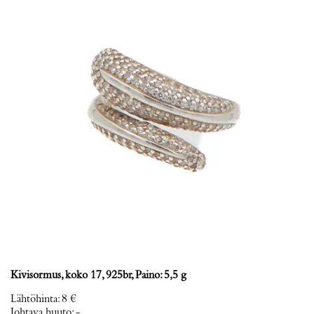
Kivisormus, koko 17, 925br, Paino: 5,5 g
Lähtöhinta
:
8 €
Johtava huuto:
-