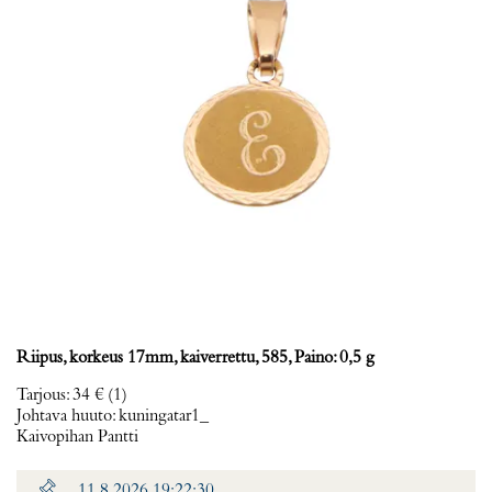
Riipus, korkeus 17mm, kaiverrettu, 585, Paino: 0,5 g
Tarjous
:
34 €
(1)
Johtava huuto:
kuningatar1_
Kaivopihan Pantti
11.8.2026 19:22:30