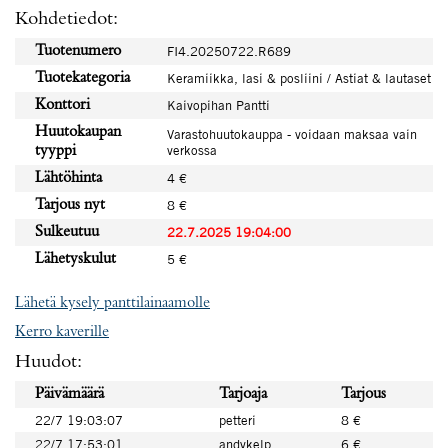
Kohdetiedot:
Tuotenumero
FI4.20250722.R689
Tuotekategoria
Keramiikka, lasi & posliini / Astiat & lautaset
Konttori
Kaivopihan Pantti
Huutokaupan
Varastohuutokauppa - voidaan maksaa vain
verkossa
tyyppi
Lähtöhinta
4 €
Tarjous nyt
8 €
Sulkeutuu
22.7.2025 19:04:00
Lähetyskulut
5 €
Lähetä kysely panttilainaamolle
Kerro kaverille
Huudot:
Päivämäärä
Tarjoaja
Tarjous
22/7 19:03:07
petteri
8 €
22/7 17:53:01
andykelp
6 €