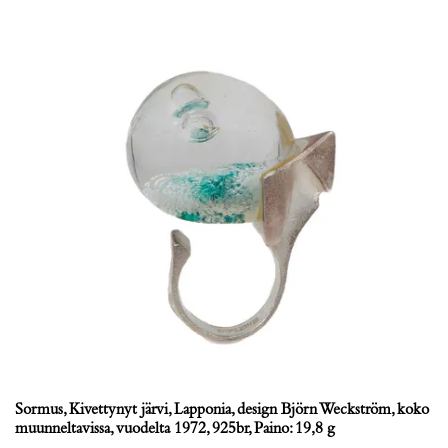
Sormus, Kivettynyt järvi, Lapponia, design Björn Weckström, koko
muunneltavissa, vuodelta 1972, 925br, Paino: 19,8 g