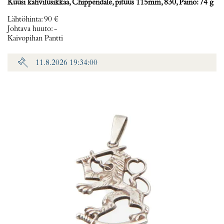
Kuusi kahvilusikkaa, Chippendale, pituus 115mm, 830, Paino: 74 g
Lähtöhinta
:
90 €
Johtava huuto:
-
Kaivopihan Pantti
11.8.2026 19:34:00