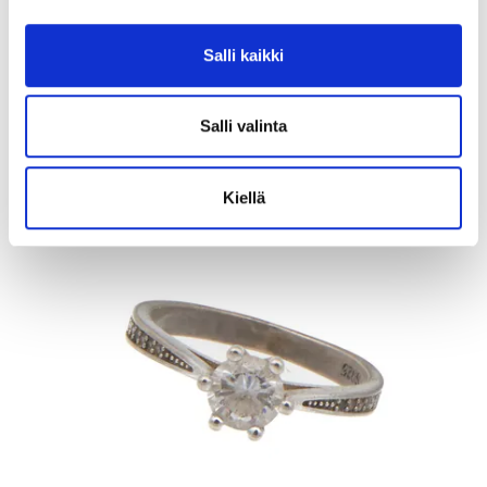
Korvakorut Kalevala, Hiidenhirvi, korkeus 49mm, pronssia.
Tarjous
:
12 €
(1)
Salli kaikki
Johtava huuto:
rsaari
Kaivopihan Pantti
Salli valinta
11.8.2026 19:25:30
Kiellä