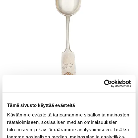
Otinlusikka, Musla, pituus 205mm, kaiverrettu, 813, Paino: 57,7 g
Tämä sivusto käyttää evästeitä
Lähtöhinta
:
70 €
Käytämme evästeitä tarjoamamme sisällön ja mainosten
Johtava huuto:
-
räätälöimiseen, sosiaalisen median ominaisuuksien
Kaivopihan Pantti
tukemiseen ja kävijämäärämme analysoimiseen. Lisäksi
jaamme sosiaalisen median, mainosalan ja analytiikka-