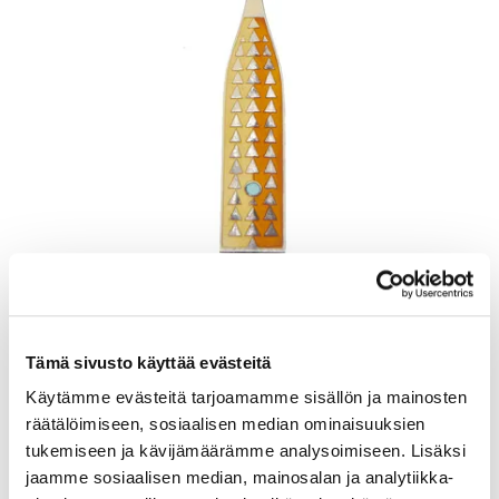
Lusikka, emaloitu, pituus 165mm, A. Michelsen, Tanska, Julen 1960,
925br, Paino: 48,5 g
Lähtöhinta
:
70 €
Tämä sivusto käyttää evästeitä
Johtava huuto:
-
Kaivopihan Pantti
Käytämme evästeitä tarjoamamme sisällön ja mainosten
räätälöimiseen, sosiaalisen median ominaisuuksien
11.8.2026 19:25:30
tukemiseen ja kävijämäärämme analysoimiseen. Lisäksi
jaamme sosiaalisen median, mainosalan ja analytiikka-