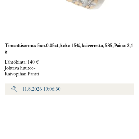
Timanttisormus 5xn.0.05ct, koko 15¾, kaiverrettu, 585, Paino: 2,1
g
Lähtöhinta
:
140 €
Johtava huuto:
-
Kaivopihan Pantti
11.8.2026 19:06:30