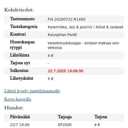
Kohdetiedot:
Tuotenumero
FI4.20250722.R1450
Tuotekategoria
Keramiikka, lasi & posliini / Astiat & lautaset
Konttori
Kaivopihan Pantti
Huutokaupan
Varastohuutokauppa - voidaan maksaa vain
verkossa
tyyppi
Lähtöhinta
4 €
Tarjous nyt
-
Sulkeutuu
22.7.2025 19:06:30
Lähetyskulut
5 €
Lähetä kysely panttilainaamolle
Kerro kaverille
Huudot:
Päivämäärä
Tarjoaja
Tarjous
22/7 19:06
SP2008
4 €