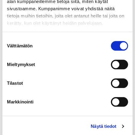
alan kumppaneillemme tietoja siitä, miten käytät
sivustoamme. Kumppanimme voivat yhdistää näitä
tietoja muihin tietoihin, joita olet antanut heille tai joita on
kerätty, kun olet käyttänyt heidän palvelujaan.
Suostumuksen
Välttämätön
valinta
Mieltymykset
Tilastot
Markkinointi
Kivisormus, koko 18¾, 925br, Paino: 2,7 g
Näytä tiedot
Tarjous
:
10 €
(4)