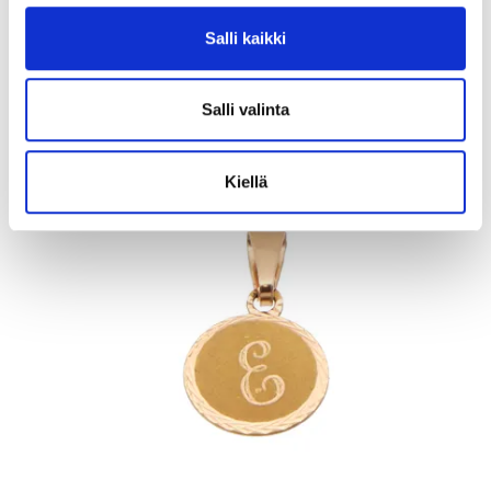
Johtava huuto:
honeybee
Kaivopihan Pantti
Salli kaikki
11.8.2026 19:32:30
Salli valinta
Kiellä