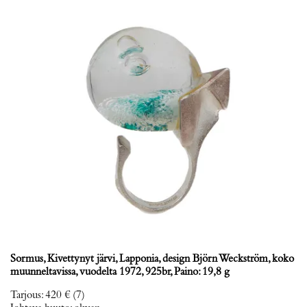
Sormus, Kivettynyt järvi, Lapponia, design Björn Weckström, koko
muunneltavissa, vuodelta 1972, 925br, Paino: 19,8 g
Tarjous
:
420 €
(7)