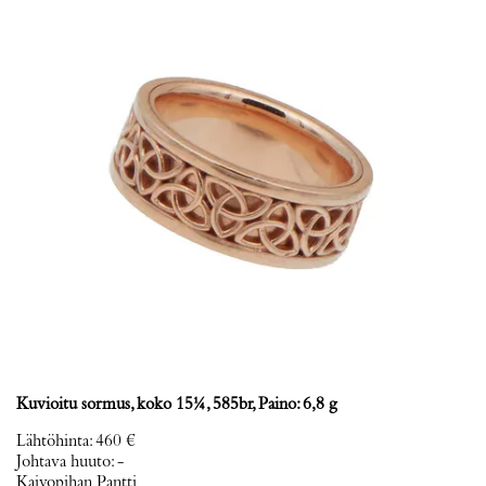
Kuvioitu sormus, koko 15¼, 585br, Paino: 6,8 g
Lähtöhinta
:
460 €
Johtava huuto:
-
Kaivopihan Pantti