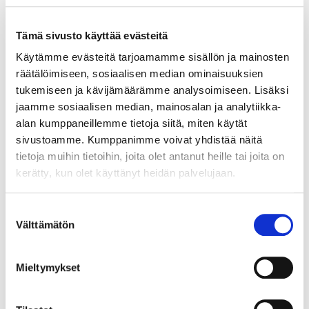
Tämä sivusto käyttää evästeitä
Käytämme evästeitä tarjoamamme sisällön ja mainosten
Sähköbasso Guyatone EB-25, valmistettu Japanissa, käytöstä
räätälöimiseen, sosiaalisen median ominaisuuksien
aiheutunutta kulumaa. Ota yhteys panttilainaamoon
kuljetusmaksuista sopimiseksi. Paino: 0 g
tukemiseen ja kävijämäärämme analysoimiseen. Lisäksi
jaamme sosiaalisen median, mainosalan ja analytiikka-
Tarjous
:
140 €
(1)
alan kumppaneillemme tietoja siitä, miten käytät
Johtava huuto:
tomba
Hakaniemen Pantti
sivustoamme. Kumppanimme voivat yhdistää näitä
tietoja muihin tietoihin, joita olet antanut heille tai joita on
20.8.2026 19:01:30
kerätty, kun olet käyttänyt heidän palvelujaan.
Suostumuksen
Välttämätön
valinta
Mieltymykset