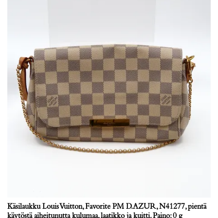
Käsilaukku Louis Vuitton, Favorite PM D.AZUR, N41277, pientä
käytöstä aiheitunutta kulumaa, laatikko ja kuitti. Paino: 0 g