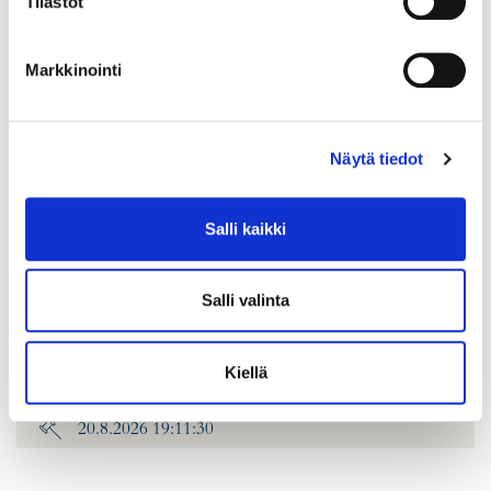
Tilastot
Markkinointi
Näytä tiedot
Salli kaikki
Timanttisormus 2xn.0.40ct 1xn.0.80ct, koko 20¼, leveys 6-
15mm, 750br kelta-, valko- ja punakultaa, Paino: 11 g
Salli valinta
Lähtöhinta
:
2 200 €
Johtava huuto:
-
Kiellä
Hakaniemen Pantti
20.8.2026 19:11:30