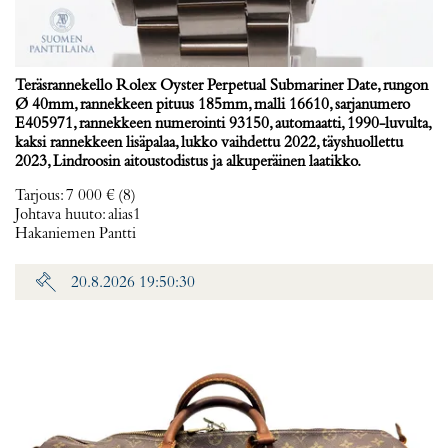
Teräsrannekello Rolex Oyster Perpetual Submariner Date, rungon
Ø 40mm, rannekkeen pituus 185mm, malli 16610, sarjanumero
E405971, rannekkeen numerointi 93150, automaatti, 1990-luvulta,
kaksi rannekkeen lisäpalaa, lukko vaihdettu 2022, täyshuollettu
2023, Lindroosin aitoustodistus ja alkuperäinen laatikko.
Tarjous
:
7 000 €
(8)
Johtava huuto:
alias1
Hakaniemen Pantti
20.8.2026 19:50:30