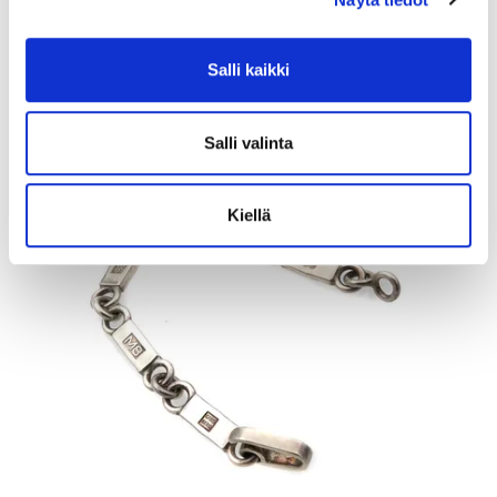
Johtava huuto:
kuningatar1_
Myyrmäen Pantti
Salli kaikki
12.8.2026 19:42:30
Salli valinta
Kiellä