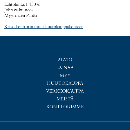
Lähtöhinta
:
1 150 €
Johtava huuto:
-
Myyrmäen Pantti
Katso konttorin muut huutokauppakohteet
ARVIO
LAINAA
MYY
HUUTOKAUPPA
VERKKOKAUPPA
MEISTÄ
KONTTORIMME