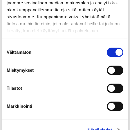
jaamme sosiaalisen median, mainosalan ja analytiikka-
alan kumppaneillemme tietoja siitä, miten käytät
sivustoamme. Kumppanimme voivat yhdistää näitä
tietoja muihin tietoihin, joita olet antanut heille tai joita on
kerätty, kun olet käyttänyt heidän palvelujaan.
Suostumuksen
Välttämätön
valinta
Mieltymykset
Tilastot
Markkinointi
Kivisormus, koko 18, 585br, Paino: 1,8 g
Tarjous
:
120 €
(3)
Näytä tiedot