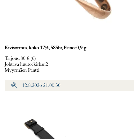
Kivisormus, koko 17½, 585br, Paino: 0,9 g
Tarjous
:
80 €
(6)
Johtava huuto:
kirhan2
Myyrmäen Pantti
12.8.2026 21:00:30