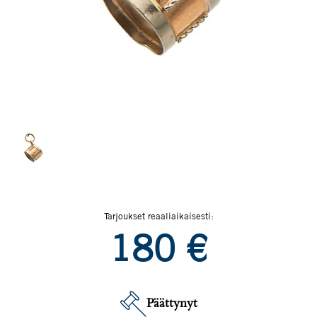
Tarjoukset reaaliaikaisesti:
180
€
Päättynyt