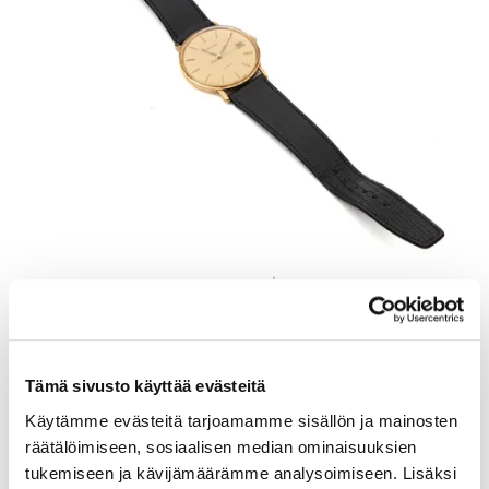
Kultarannekello, Certina, quatrz;ei käy, 585br, Paino: 27,2 g
Tarjous
:
480 €
(2)
Johtava huuto:
juuco50
Tämä sivusto käyttää evästeitä
Myyrmäen Pantti
Käytämme evästeitä tarjoamamme sisällön ja mainosten
12.8.2026 19:33:30
räätälöimiseen, sosiaalisen median ominaisuuksien
tukemiseen ja kävijämäärämme analysoimiseen. Lisäksi