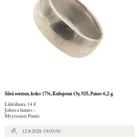
Sileä sormus, koko 17½, Kultajousi Oy, 925, Paino: 6,2 g
Lähtöhinta
:
14 €
Johtava huuto:
-
Myyrmäen Pantti
12.8.2026 19:03:00