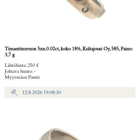
Timanttisormus 5xn.0.02ct, koko 18½, Kultajousi Oy, 585, Paino:
3,7 g
Lähtöhinta
:
250 €
Johtava huuto:
-
Myyrmäen Pantti
12.8.2026 19:08:30