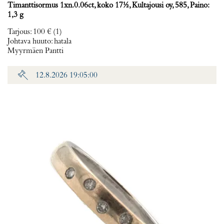
Timanttisormus 1xn.0.06ct, koko 17½, Kultajousi oy, 585, Paino:
1,3 g
Tarjous
:
100 €
(1)
Johtava huuto:
hatala
Myyrmäen Pantti
12.8.2026 19:05:00