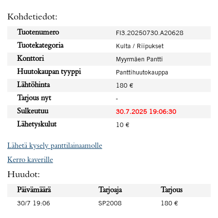
Kohdetiedot:
Tuotenumero
FI3.20250730.A20628
Tuotekategoria
Kulta / Riipukset
Konttori
Myyrmäen Pantti
Huutokaupan tyyppi
Panttihuutokauppa
Lähtöhinta
180 €
Tarjous nyt
-
Sulkeutuu
30.7.2025 19:06:30
Lähetyskulut
10 €
Lähetä kysely panttilainaamolle
Kerro kaverille
Huudot:
Päivämäärä
Tarjoaja
Tarjous
30/7 19:06
SP2008
180 €