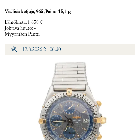
Viallisia ketjuja, 965, Paino: 15,1 g
Lähtöhinta
:
1 650 €
Johtava huuto:
-
Myyrmäen Pantti
12.8.2026 21:06:30