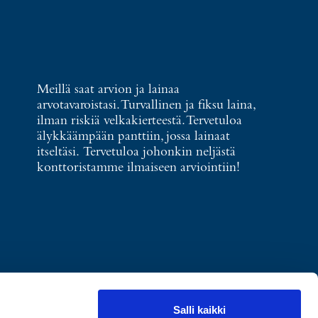
Meillä saat arvion ja lainaa
arvotavaroistasi. Turvallinen ja fiksu laina,
ilman riskiä velkakierteestä. Tervetuloa
älykkäämpään panttiin, jossa lainaat
itseltäsi. Tervetuloa johonkin neljästä
konttoristamme ilmaiseen arviointiin!
Salli kaikki