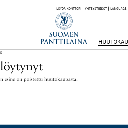
LÖYDÄ KONTTORI
YHTEYSTIEDOT
LANGUAGE
HUUTOKAU
O
 löytynyt
nen esine on poistettu huutokaupasta.