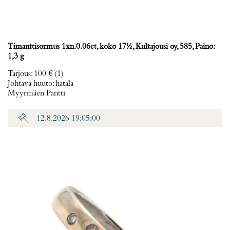
Timanttisormus 1xn.0.06ct, koko 17½, Kultajousi oy, 585, Paino:
1,3 g
Tarjous
:
100 €
(1)
Johtava huuto:
hatala
Myyrmäen Pantti
12.8.2026 19:05:00