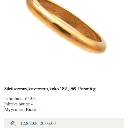
Sileä sormus, kaiverrettu, koko 18½, 969, Paino: 6 g
Lähtöhinta
:
640 €
Johtava huuto:
-
Myyrmäen Pantti
12.8.2026 20:05:00