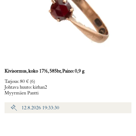
Kivisormus, koko 17½, 585br, Paino: 0,9 g
Tarjous
:
80 €
(6)
Johtava huuto:
kirhan2
Myyrmäen Pantti
12.8.2026 19:33:30