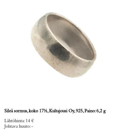
Sileä sormus, koko 17½, Kultajousi Oy, 925, Paino: 6,2 g
Lähtöhinta
:
14 €
Johtava huuto:
-