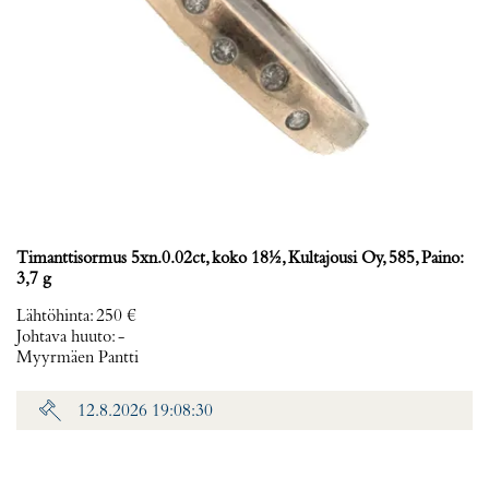
Timanttisormus 5xn.0.02ct, koko 18½, Kultajousi Oy, 585, Paino:
3,7 g
Lähtöhinta
:
250 €
Johtava huuto:
-
Myyrmäen Pantti
12.8.2026 19:08:30