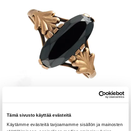
Kivisormus, koko 18, 585br, Paino: 1,8 g
Tämä sivusto käyttää evästeitä
Tarjous
:
120 €
(3)
Johtava huuto:
kuningatar1_
Käytämme evästeitä tarjoamamme sisällön ja mainosten
Myyrmäen Pantti