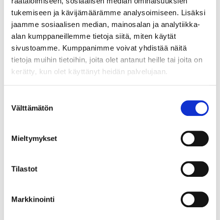
räätälöimiseen, sosiaalisen median ominaisuuksien
tukemiseen ja kävijämäärämme analysoimiseen. Lisäksi
12.8.2026 21:00:30
jaamme sosiaalisen median, mainosalan ja analytiikka-
alan kumppaneillemme tietoja siitä, miten käytät
sivustoamme. Kumppanimme voivat yhdistää näitä
tietoja muihin tietoihin, joita olet antanut heille tai joita on
kerätty, kun olet käyttänyt heidän palvelujaan.
Suostumuksen
Välttämätön
valinta
Mieltymykset
Tilastot
Markkinointi