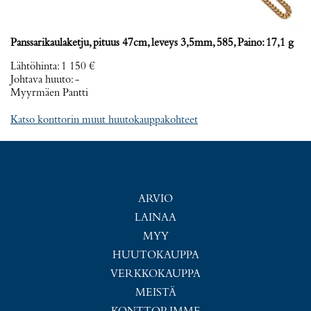
Panssarikaulaketju, pituus 47cm, leveys 3,5mm, 585, Paino: 17,1 g
Lähtöhinta
:
1 150 €
Johtava huuto:
-
Myyrmäen Pantti
Katso konttorin muut huutokauppakohteet
ARVIO
LAINAA
MYY
HUUTOKAUPPA
VERKKOKAUPPA
MEISTÄ