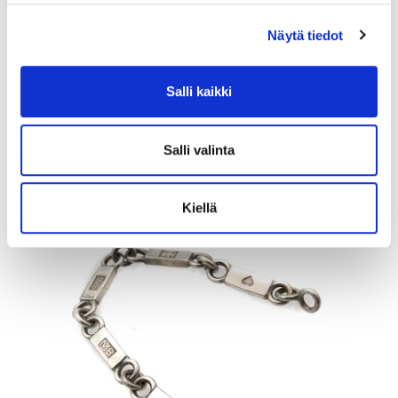
Näytä tiedot
Kultarannekello, Certina, quatrz;ei käy, 585br, Paino: 27,2 g
Tarjous
:
480 €
(2)
Johtava huuto:
juuco50
Salli kaikki
Myyrmäen Pantti
12.8.2026 19:42:30
Salli valinta
Kiellä