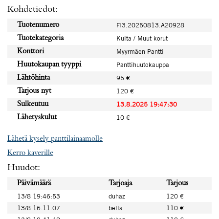
Kohdetiedot:
Tuotenumero
FI3.20250813.A20928
Tuotekategoria
Kulta / Muut korut
Konttori
Myyrmäen Pantti
Huutokaupan tyyppi
Panttihuutokauppa
Lähtöhinta
95 €
Tarjous nyt
120 €
Sulkeutuu
13.8.2025 19:47:30
Lähetyskulut
10 €
Lähetä kysely panttilainaamolle
Kerro kaverille
Huudot:
Päivämäärä
Tarjoaja
Tarjous
13/8 19:46:53
duhaz
120 €
13/8 16:11:07
bella
110 €