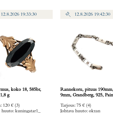
12.8.2026 19:33:30
12.8.2026 19:42:30
rmus, koko 18, 585br,
Rannekoru, pituus 190mm,
1,8 g
9mm, Grandberg, 925, Pain
g
s
:
120 €
(3)
Tarjous
:
75 €
(4)
a huuto:
kuningatar1_
Johtava huuto:
okyan