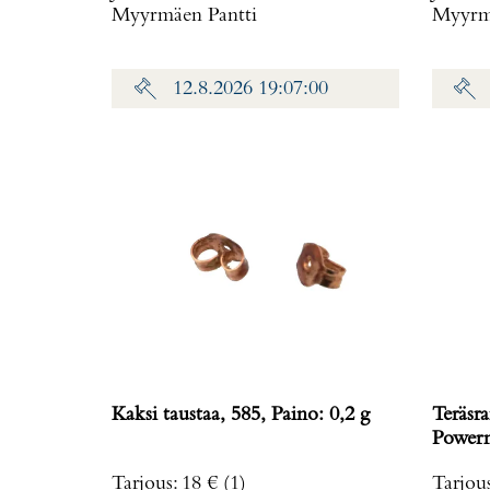
Myyrmäen Pantti
Myyrmä
12.8.2026 19:07:00
Kaksi taustaa, 585, Paino: 0,2 g
Teräsra
Powerm
rungo
Tarjous
:
18 €
(1)
Tarjou
ref. T