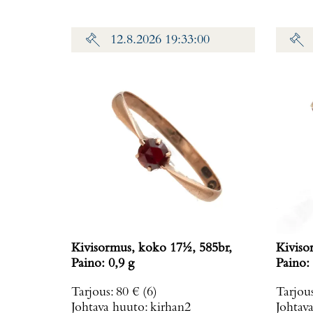
12.8.2026 19:33:00
Kivisormus, koko 17½, 585br,
Kiviso
Paino: 0,9 g
Paino: 
Tarjous
:
80 €
(6)
Tarjou
Johtava huuto:
kirhan2
Johtav