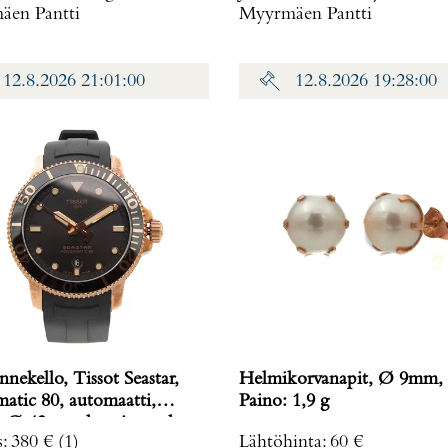
en Pantti
Myyrmäen Pantti
12.8.2026 21:01:00
12.8.2026 19:28:00
nnekello, Tissot Seastar,
Helmikorvanapit, Ø 9mm, 
atic 80, automaatti,
Paino: 1,9 g
n Ø 43mm, kumiranneke,
s
:
380 €
(1)
Lähtöhinta
:
60 €
120407A,