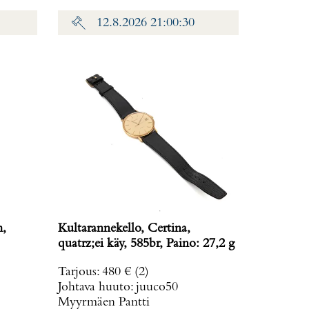
12.8.2026 21:00:30
m,
Kultarannekello, Certina,
quatrz;ei käy, 585br, Paino: 27,2 g
Tarjous
:
480 €
(2)
Johtava huuto:
juuco50
Myyrmäen Pantti