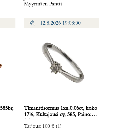
Myyrmäen Pantti
12.8.2026 19:08:00
585br,
Timanttisormus 1xn.0.06ct, koko
17½, Kultajousi oy, 585, Paino:
1,3 g
Tarjous
:
100 €
(1)