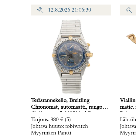
12.8.2026 21:06:30
Teräsrannekello, Breitling
Viallin
Chronomat, automaatti, rungon
matic,
Ø 40mm, ref. 81950A, hihnan
Paino: 
Tarjous
:
880 €
(5)
Lähtöh
pituus 160mm, nupista pala
Johtava huuto:
robiwatch
Johtav
irronnut, hihnan kiinnitys löysä,
Myyrmäen Pantti
Myyrmä
laatikko, Paino: 0 g