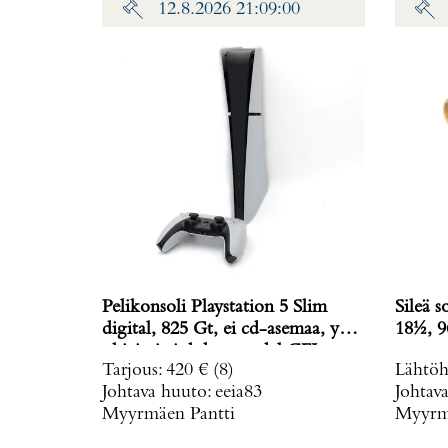
12.8.2026 21:09:00
Pelikonsoli Playstation 5 Slim
Sileä s
digital, 825 Gt, ei cd-asemaa, yksi
18½, 9
ohjain ja johdot, model CFI-
Tarjous
:
420 €
(8)
Lähtöh
2016,
Johtava huuto:
eeia83
Johtav
Myyrmäen Pantti
Myyrmä