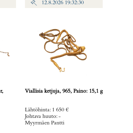
12.8.2026 19:32:30
r,
Viallisia ketjuja, 965, Paino: 15,1 g
Lähtöhinta
:
1 650 €
Johtava huuto:
-
Myyrmäen Pantti