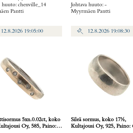
a huuto:
chenville_14
Johtava huuto:
-
en Pantti
Myyrmäen Pantti
12.8.2026 19:05:00
12.8.2026 19:08:30
tisormus 5xn.0.02ct, koko
Sileä sormus, koko 17½,
ultajousi Oy, 585, Paino:
Kultajousi Oy, 925, Paino: 