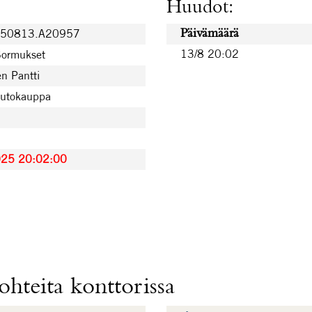
Huudot:
250813.A20957
Päivämäärä
13/8 20:02
Sormukset
n Pantti
uutokauppa
025 20:02:00
hteita konttorissa