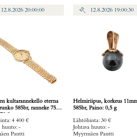
12.8.2026 20:00:00
12.8.2026 19:00:30
en kultarannekello eterna
Helmiriipus, korkeus 11m
 runko 585br, ranneke 750,
585br, Paino: 0,5 g
70,8 g
inta
:
4 400 €
Lähtöhinta
:
30 €
a huuto:
-
Johtava huuto:
-
en Pantti
Myyrmäen Pantti