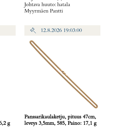
Johtava huuto:
hatala
Myyrmäen Pantti
12.8.2026 19:03:00
Panssarikaulaketju, pituus 47cm,
6,2 g
leveys 3,5mm, 585, Paino: 17,1 g