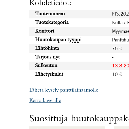
Kohdetiedot:
FI3.20
Tuotenumero
Kulta / 
Tuotekategoria
Myyrmäe
Konttori
Panttih
Huutokaupan tyyppi
75 €
Lähtöhinta
-
Tarjous nyt
13.8.2
Sulkeutuu
10 €
Lähetyskulut
Lähetä kysely panttilainaamolle
Kerro kaverille
Suosittuja huutokauppako