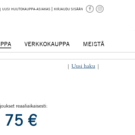
UUSI HUUTOKAUPPA-ASIAKAS
KIRJAUDU SISÄÄN
PPA
VERKKOKAUPPA
MEISTÄ
|
Uusi haku
|
joukset reaaliaikaisesti:
75
€