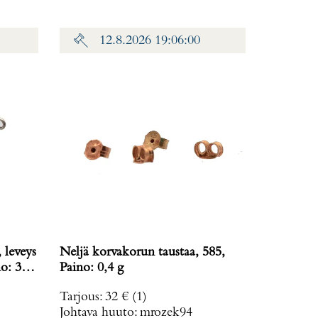
12.8.2026 19:06:00
 leveys
Neljä korvakorun taustaa, 585,
o: 38,2
Paino: 0,4 g
Tarjous
:
32 €
(1)
Johtava huuto:
mrozek94