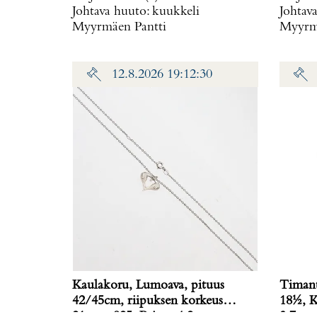
Johtava huuto:
kuukkeli
Johtav
Myyrmäen Pantti
Myyrmä
12.8.2026 19:12:30
Kaulakoru, Lumoava, pituus
Timant
42/45cm, riipuksen korkeus
18½, K
21mm, 925, Paino: 4,2 g
3,7 g