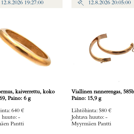
12.8.2026 19:27:00
12.8.2026 20:05:00
ormus, kaiverrettu, koko
Viallinen rannerengas, 585b
69, Paino: 6 g
Paino: 15,9 g
inta
:
640 €
Lähtöhinta
:
580 €
a huuto:
-
Johtava huuto:
-
en Pantti
Myyrmäen Pantti