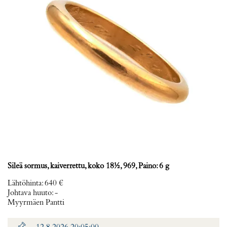
Sileä sormus, kaiverrettu, koko 18½, 969, Paino: 6 g
Lähtöhinta
:
640 €
Johtava huuto:
-
Myyrmäen Pantti