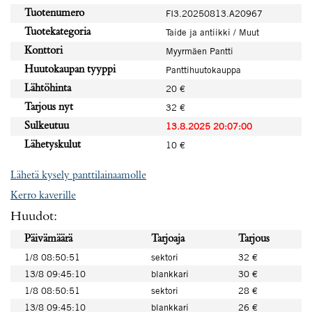
Tuotenumero
FI3.20250813.A20967
Tuotekategoria
Taide ja antiikki / Muut
Konttori
Myyrmäen Pantti
Huutokaupan tyyppi
Panttihuutokauppa
Lähtöhinta
20 €
Tarjous nyt
32 €
Sulkeutuu
13.8.2025 20:07:00
Lähetyskulut
10 €
Lähetä kysely panttilainaamolle
Kerro kaverille
Huudot:
Päivämäärä
Tarjoaja
Tarjous
1/8 08:50:51
sektori
32 €
13/8 09:45:10
blankkari
30 €
1/8 08:50:51
sektori
28 €
13/8 09:45:10
blankkari
26 €