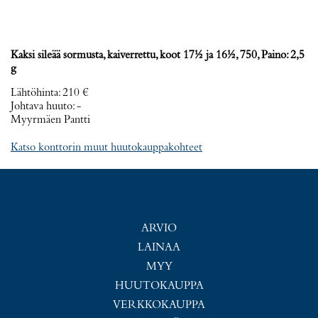
Kaksi sileää sormusta, kaiverrettu, koot 17½ ja 16½, 750, Paino: 2,5
g
Lähtöhinta
:
210 €
Johtava huuto:
-
Myyrmäen Pantti
Katso konttorin muut huutokauppakohteet
ARVIO
LAINAA
MYY
HUUTOKAUPPA
VERKKOKAUPPA