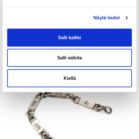
Näytä tiedot
Kivisormus, koko 18, 585br, Paino: 1,8 g
Tarjous
:
120 €
(3)
Johtava huuto:
kuningatar1_
Salli kaikki
Myyrmäen Pantti
12.8.2026 19:42:30
Salli valinta
Kiellä