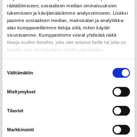
Myyrmäen Pantti
räätälöimiseen, sosiaalisen median ominaisuuksien
tukemiseen ja kävijämäärämme analysoimiseen. Lisäksi
12.8.2026 19:33:30
jaamme sosiaalisen median, mainosalan ja analytiikka-
alan kumppaneillemme tietoja siitä, miten käytät
sivustoamme. Kumppanimme voivat yhdistää näitä
tietoja muihin tietoihin, joita olet antanut heille tai joita on
kerätty, kun olet käyttänyt heidän palvelujaan.
Suostumuksen
Välttämätön
valinta
Mieltymykset
Tilastot
Markkinointi