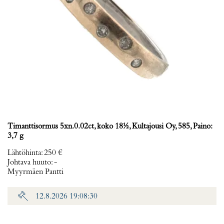
Timanttisormus 5xn.0.02ct, koko 18½, Kultajousi Oy, 585, Paino:
3,7 g
Lähtöhinta
:
250 €
Johtava huuto:
-
Myyrmäen Pantti
12.8.2026 19:08:30