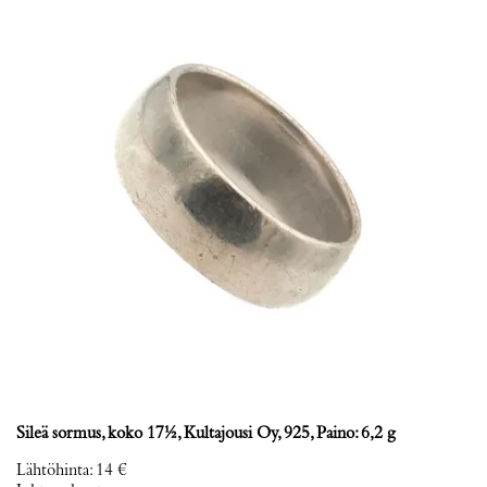
Sileä sormus, koko 17½, Kultajousi Oy, 925, Paino: 6,2 g
Lähtöhinta
:
14 €