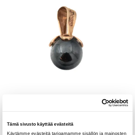
Helmiriipus, korkeus 11mm, 585br, Paino: 0,5 g
Tämä sivusto käyttää evästeitä
Lähtöhinta
:
30 €
Johtava huuto:
-
Käytämme evästeitä tarjoamamme sisällön ja mainosten