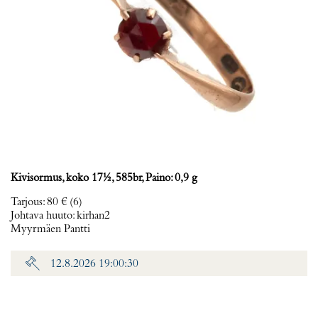
Kivisormus, koko 17½, 585br, Paino: 0,9 g
Tarjous
:
80 €
(6)
Johtava huuto:
kirhan2
Myyrmäen Pantti
12.8.2026 19:00:30