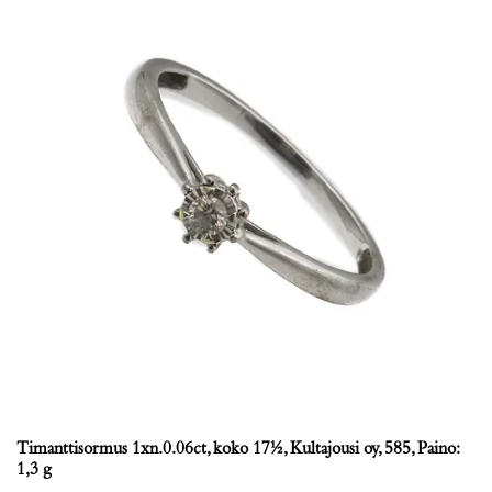
Timanttisormus 1xn.0.06ct, koko 17½, Kultajousi oy, 585, Paino:
1,3 g