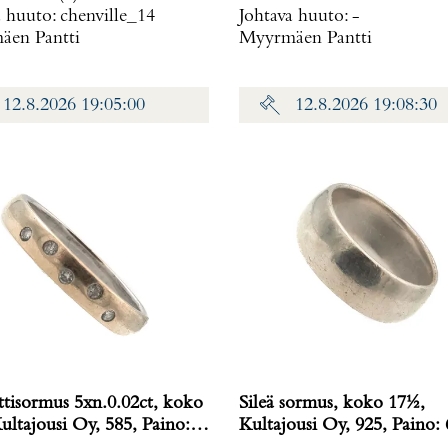
a huuto:
chenville_14
Johtava huuto:
-
en Pantti
Myyrmäen Pantti
12.8.2026 19:05:00
12.8.2026 19:08:30
tisormus 5xn.0.02ct, koko
Sileä sormus, koko 17½,
ultajousi Oy, 585, Paino:
Kultajousi Oy, 925, Paino: 