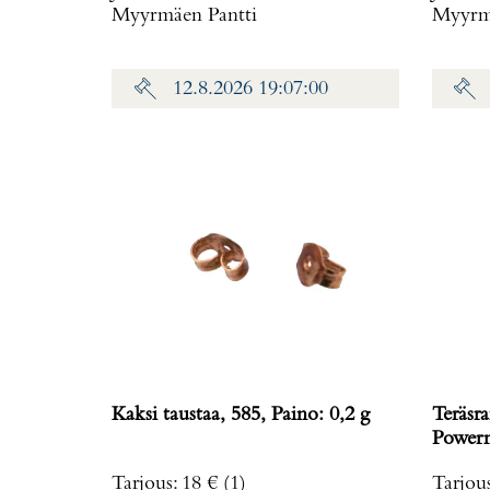
Myyrmäen Pantti
Myyrmä
12.8.2026 19:07:00
Kaksi taustaa, 585, Paino: 0,2 g
Teräsra
Powerm
rungo
Tarjous
:
18 €
(1)
Tarjou
ref. T