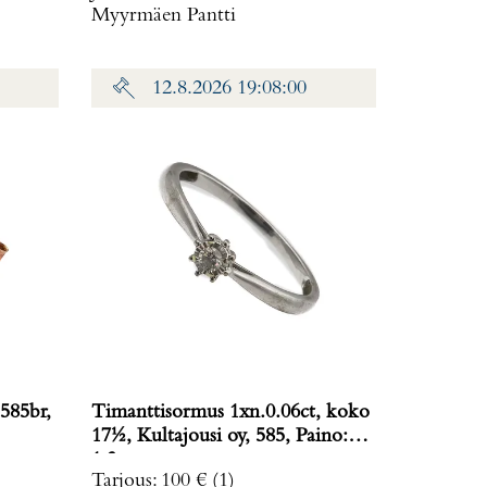
Myyrmäen Pantti
12.8.2026 19:08:00
585br,
Timanttisormus 1xn.0.06ct, koko
17½, Kultajousi oy, 585, Paino:
1,3 g
Tarjous
:
100 €
(1)