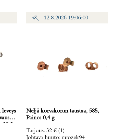
12.8.2026 19:06:00
 leveys
Neljä korvakorun taustaa, 585,
vausta
Paino: 0,4 g
: 38,2
Tarjous
:
32 €
(1)
Johtava huuto:
mrozek94