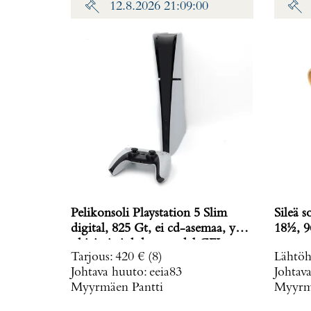
12.8.2026 21:09:00
Pelikonsoli Playstation 5 Slim
Sileä s
digital, 825 Gt, ei cd-asemaa, yksi
18½, 9
ohjain ja johdot, model CFI-
Tarjous
:
420 €
(8)
Lähtöh
2016,
Johtava huuto:
eeia83
Johtav
Myyrmäen Pantti
Myyrmä