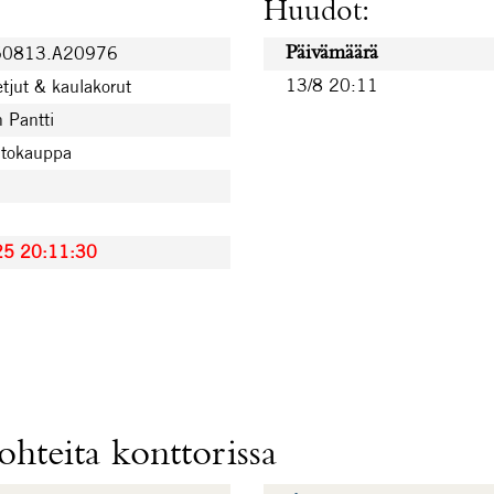
Huudot:
50813.A20976
Päivämäärä
13/8 20:11
etjut & kaulakorut
 Pantti
utokauppa
25 20:11:30
hteita konttorissa