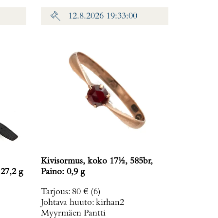
12.8.2026 19:33:00
Kivisormus, koko 17½, 585br,
 27,2 g
Paino: 0,9 g
Tarjous
:
80 €
(6)
Johtava huuto:
kirhan2
Myyrmäen Pantti