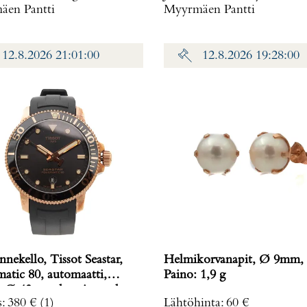
en Pantti
Myyrmäen Pantti
12.8.2026 21:01:00
12.8.2026 19:28:00
nnekello, Tissot Seastar,
Helmikorvanapit, Ø 9mm, 
atic 80, automaatti,
Paino: 1,9 g
n Ø 43mm, kumiranneke,
s
:
380 €
(1)
Lähtöhinta
:
60 €
120407A,