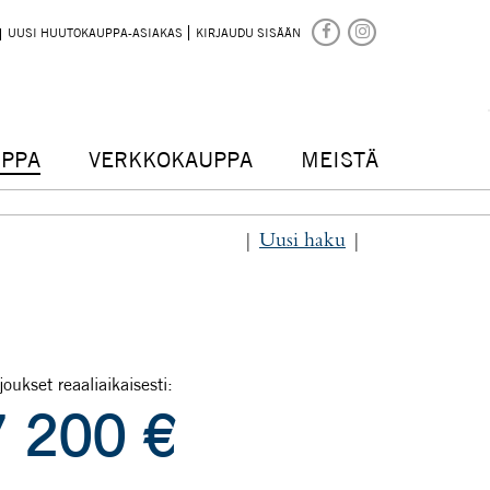
UUSI HUUTOKAUPPA-ASIAKAS
KIRJAUDU SISÄÄN
PPA
VERKKOKAUPPA
MEISTÄ
|
Uusi haku
|
joukset reaaliaikaisesti:
7 200
€