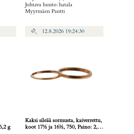
Johtava huuto:
hatala
Myyrmäen Pantti
12.8.2026 19:24:30
Kaksi sileää sormusta, kaiverrettu,
6,2 g
koot 17½ ja 16½, 750, Paino: 2,5
g