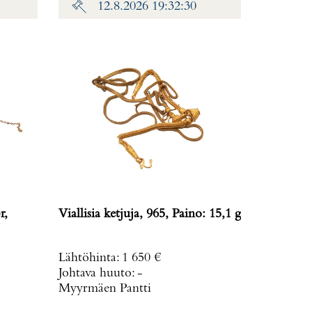
12.8.2026 19:32:30
r,
Viallisia ketjuja, 965, Paino: 15,1 g
Lähtöhinta
:
1 650 €
Johtava huuto:
-
Myyrmäen Pantti