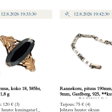
12.8.2026 19:33:30
12.8.2026 19:42:30
rmus, koko 18, 585br,
Rannekoru, pituus 190mm,
1,8 g
9mm, Gardberg, 925, **ku
muutettu 7.9.2026** Paino
s
:
120 €
(3)
Tarjous
:
75 €
(4)
g
a huuto:
kuningatar1_
Johtava huuto:
okyan