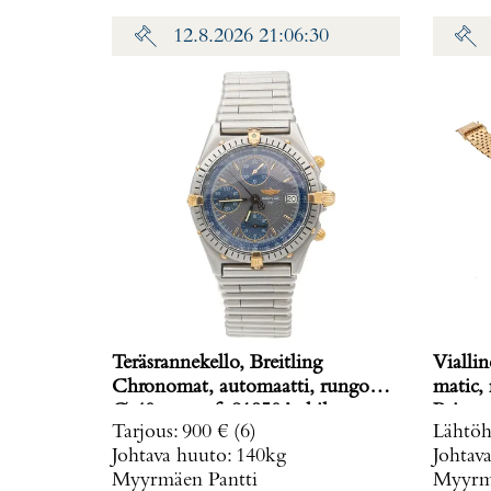
12.8.2026 21:06:30
Teräsrannekello, Breitling
Viallin
Chronomat, automaatti, rungon
matic,
Ø 40mm, ref. 81950A, hihnan
Paino: 
Tarjous
:
900 €
(6)
Lähtöh
pituus 160mm, nupista pala
Johtava huuto:
140kg
Johtav
irronnut, hihnan kiinnitys löysä,
Myyrmäen Pantti
Myyrmä
laatikko, Paino: 0 g