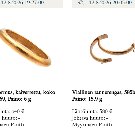
12.8.2026 19:27:00
12.8.2026 20:05:00
ormus, kaiverrettu, koko
Viallinen rannerengas, 585b
69, Paino: 6 g
Paino: 15,9 g
inta
:
640 €
Lähtöhinta
:
580 €
a huuto:
-
Johtava huuto:
-
en Pantti
Myyrmäen Pantti