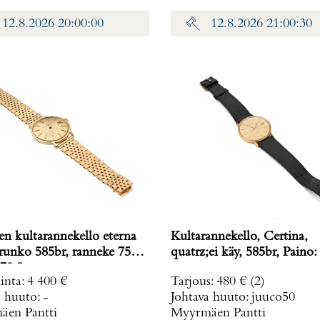
12.8.2026 20:00:00
12.8.2026 21:00:30
en kultarannekello eterna
Kultarannekello, Certina,
 runko 585br, ranneke 750,
quatrz;ei käy, 585br, Paino:
70,8 g
inta
:
4 400 €
Tarjous
:
480 €
(2)
a huuto:
-
Johtava huuto:
juuco50
en Pantti
Myyrmäen Pantti