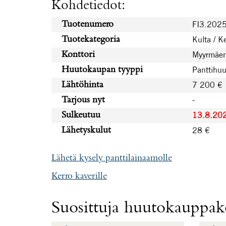
Kohdetiedot:
FI3.202
Tuotenumero
Kulta / K
Tuotekategoria
Myyrmäen
Konttori
Panttihu
Huutokaupan tyyppi
7 200 €
Lähtöhinta
-
Tarjous nyt
13.8.20
Sulkeutuu
28 €
Lähetyskulut
Lähetä kysely panttilainaamolle
Kerro kaverille
Suosittuja huutokauppako