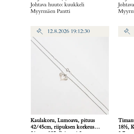
Johtava huuto:
kuukkeli
Johtav
Myyrmäen Pantti
Myyrmä
12.8.2026 19:12:30
Kaulakoru, Lumoava, pituus
Timant
42/45cm, riipuksen korkeus
18½, K
21mm, 925, Paino: 4,2 g
3,7 g