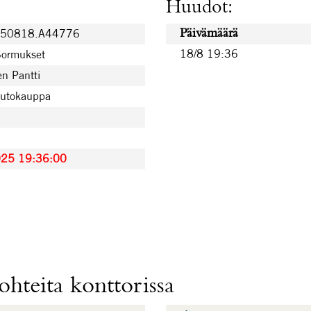
Huudot:
250818.A44776
Päivämäärä
18/8 19:36
Sormukset
n Pantti
uutokauppa
025 19:36:00
hteita konttorissa