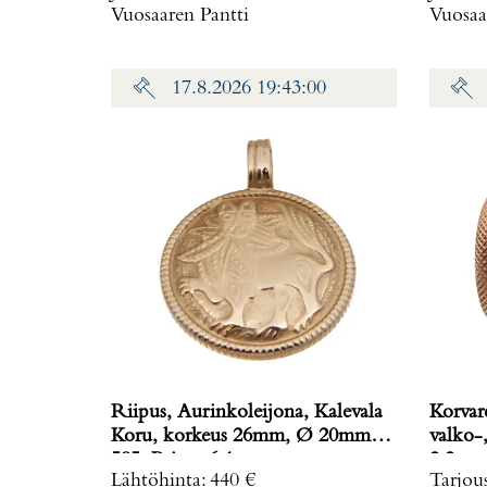
Vuosaaren Pantti
Vuosaa
17.8.2026 19:43:00
Riipus, Aurinkoleijona, Kalevala
Korvar
Koru, korkeus 26mm, Ø 20mm,
valko-, 
585, Paino: 6,1 g
2,2 g
Lähtöhinta
:
440 €
Tarjou