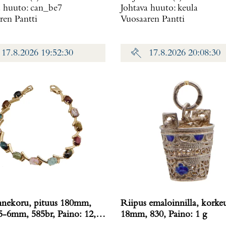
a huuto:
can_be7
Johtava huuto:
keula
ren Pantti
Vuosaaren Pantti
17.8.2026 19:52:30
17.8.2026 20:08:30
nnekoru, pituus 180mm,
Riipus emaloinnilla, korke
mm, 585br, Paino: 12,1
18mm, 830, Paino: 1 g