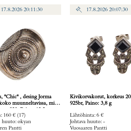
17.8.2026 20:11:30
17.8.2026 20:07:30
 ''Chic'' , desing Jorma
Kivikorvakorut, korkeus 
925br, Paino: 3,8 g
26x32mm, 830, Paino: 13,2 g
s
:
160 €
(17)
Lähtöhinta
:
6 €
a huuto:
okyan
Johtava huuto:
-
ren Pantti
Vuosaaren Pantti