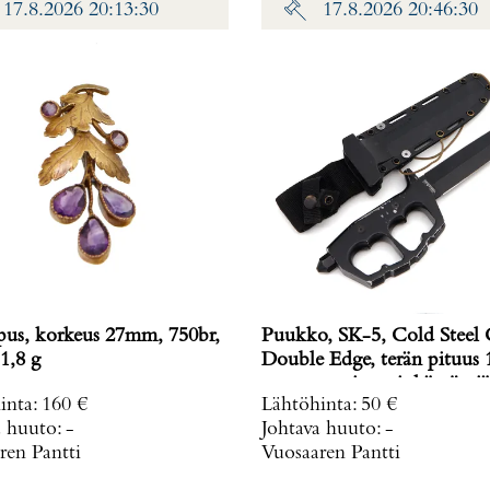
17.8.2026 20:13:30
17.8.2026 20:46:30
ipus, korkeus 27mm, 750br,
Puukko, SK-5, Cold Steel
1,8 g
Double Edge, terän pituus 
mm, muovituppi, käytön jä
inta
:
160 €
Lähtöhinta
:
50 €
a huuto:
-
Johtava huuto:
-
ren Pantti
Vuosaaren Pantti