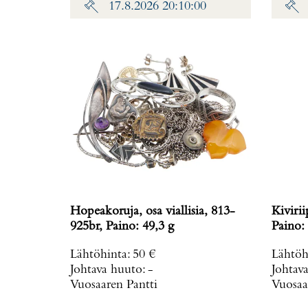
17.8.2026 20:10:00
Hopeakoruja, osa viallisia, 813-
Kiviri
925br, Paino: 49,3 g
Paino: 
Lähtöhinta
:
50 €
Lähtöh
Johtava huuto:
-
Johtav
Vuosaaren Pantti
Vuosaa