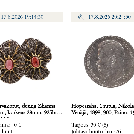
17.8.2026 19:14:30
17.8.2026 20:24:30
rvakorut, desing Zhanna
Hopearaha, 1 rupla, Nikolai
n, korkeus 28mm, 925br,
Venäjä, 1898, 900, Pa
14,9 g
inta
:
40 €
Tarjous
:
30 €
(5)
a huuto:
-
Johtava huuto:
hans76