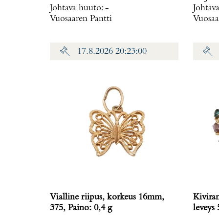
Johtava huuto:
-
Johtav
Vuosaaren Pantti
Vuosaa
17.8.2026 20:23:00
Vialline riipus, korkeus 16mm,
Kivira
375, Paino: 0,4 g
leveys 5-6
g