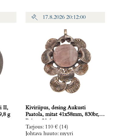
17.8.2026 20:12:00
 II,
Kiviriipus, desing Aukusti
ino: 19,8 g
Paatola, mitat 41x58mm, 830br,
Paino: 20,6 g
Tarjous
:
110 €
(14)
Johtava huuto:
myyri