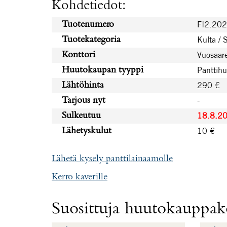
Kohdetiedot:
FI2.20
Tuotenumero
Kulta / 
Tuotekategoria
Vuosaare
Konttori
Panttih
Huutokaupan tyyppi
290 €
Lähtöhinta
-
Tarjous nyt
18.8.2
Sulkeutuu
10 €
Lähetyskulut
Lähetä kysely panttilainaamolle
Kerro kaverille
Suosittuja huutokauppako