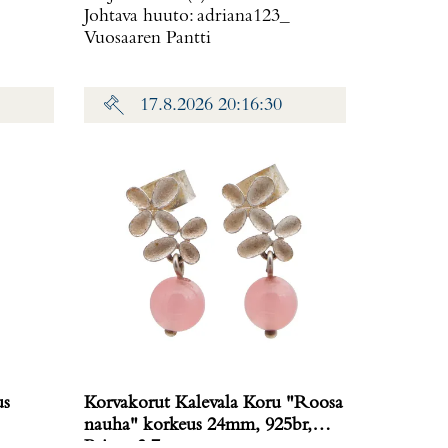
Johtava huuto:
adriana123_
Vuosaaren Pantti
17.8.2026 20:16:30
us
Korvakorut Kalevala Koru "Roosa
nauha" korkeus 24mm, 925br,
Paino: 3,7 g