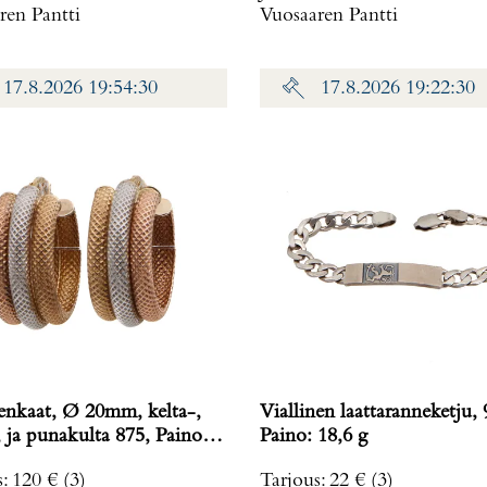
ren Pantti
Vuosaaren Pantti
17.8.2026 19:54:30
17.8.2026 19:22:30
enkaat, Ø 20mm, kelta-,
Viallinen laattaranneketju, 
ja punakulta 875, Paino:
Paino: 18,6 g
s
:
120 €
(3)
Tarjous
:
22 €
(3)