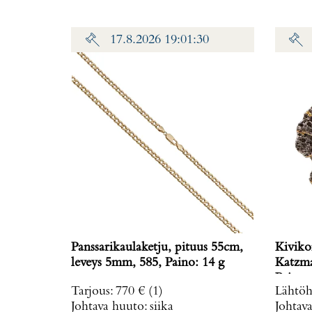
17.8.2026 19:01:30
Panssarikaulaketju, pituus 55cm,
Kiviko
leveys 5mm, 585, Paino: 14 g
Katzma
Paino: 
Tarjous
:
770 €
(1)
Lähtöh
Johtava huuto:
siika
Johtav