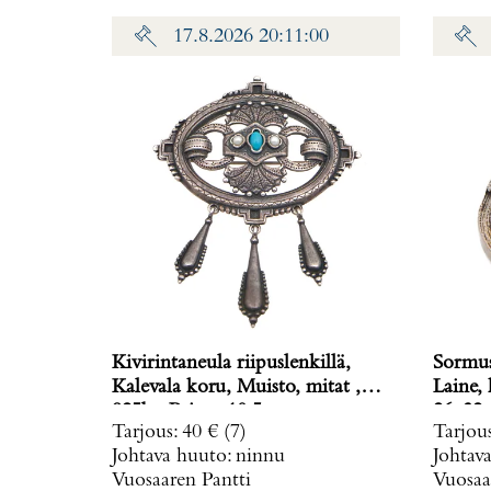
17.8.2026 20:11:00
Kivirintaneula riipuslenkillä,
Sormus,
Kalevala koru, Muisto, mitat ,
Laine, koko muunneltavissa, mitat
925br, Paino: 10,5 g
Tarjous
:
40 €
(7)
Tarjou
Johtava huuto:
ninnu
Johtav
Vuosaaren Pantti
Vuosaa