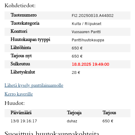
Kohdetiedot:
Tuotenumero
FI2.20250818.A44802
Tuotekategoria
Kulta / Riipukset
Konttori
Vuosaaren Pantti
Huutokaupan tyyppi
Panttihuutokauppa
Lähtöhinta
650 €
Tarjous nyt
650 €
Sulkeutuu
18.8.2025 19:49:00
Lähetyskulut
28 €
Lähetä kysely panttilainaamolle
Kerro kaverille
Huudot:
Päivämäärä
Tarjoaja
Tarjous
13/8 19:16:17
duhaz
650 €
Suosittuja huutokauppakohteita