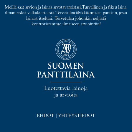
Meillä saat arvion ja lainaa arvotavaroistasi. Turvallinen ja fiksu laina,
ilman riskiä velkakierteestä. Tervetuloa älykkäämpään panttiin, jossa
lainaat itseltäsi. Tervetuloa johonkin neljästä
konttoristamme ilmaiseen arviointiin!
EHDOT
|
YHTEYSTIEDOT