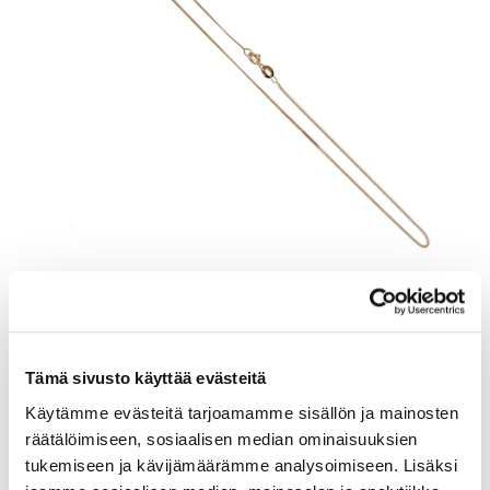
Panssarikaulaketju, pituus 38cm, 585, Paino: 1,6 g
Lähtöhinta
:
110 €
Johtava huuto:
-
Tämä sivusto käyttää evästeitä
Vuosaaren Pantti
Käytämme evästeitä tarjoamamme sisällön ja mainosten
räätälöimiseen, sosiaalisen median ominaisuuksien
17.8.2026 20:12:00
tukemiseen ja kävijämäärämme analysoimiseen. Lisäksi