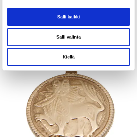
Tarjous
:
95 €
(12)
Johtava huuto:
myyri
Salli kaikki
Vuosaaren Pantti
17.8.2026 19:43:00
Salli valinta
Kiellä