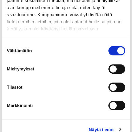
jaamme sosiaalisen median, mainosalan ja analytiikka-
alan kumppaneillemme tietoja siitä, miten käytät
sivustoamme. Kumppanimme voivat yhdistää näitä
tietoja muihin tietoihin, joita olet antanut heille tai joita on
kerätty, kun olet käyttänyt heidän palvelujaan.
Suostumuksen
Välttämätön
valinta
Mieltymykset
Tilastot
Markkinointi
Kiviriipus, desing Aukusti Paatola, mitat 41x58mm, 830br, Paino:
20,6 g
Näytä tiedot