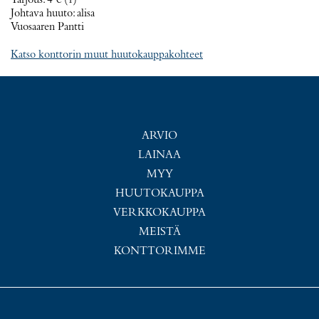
Tarjous
:
4 €
(1)
Johtava huuto:
alisa
Vuosaaren Pantti
Katso konttorin muut huutokauppakohteet
ARVIO
LAINAA
MYY
HUUTOKAUPPA
VERKKOKAUPPA
MEISTÄ
KONTTORIMME