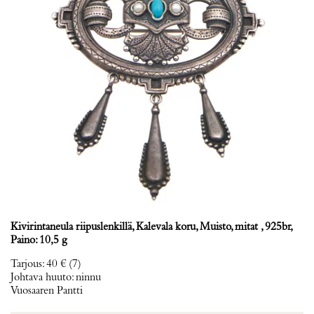
Kivirintaneula riipuslenkillä, Kalevala koru, Muisto, mitat , 925br,
Paino: 10,5 g
Tarjous
:
40 €
(7)
Johtava huuto:
ninnu
Vuosaaren Pantti