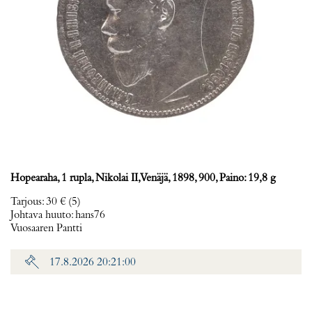
Hopearaha, 1 rupla, Nikolai II, Venäjä, 1898, 900, Paino: 19,8 g
Tarjous
:
30 €
(5)
Johtava huuto:
hans76
Vuosaaren Pantti
17.8.2026 20:21:00