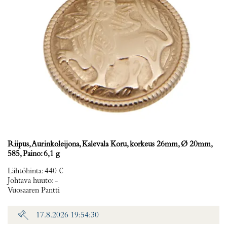
Riipus, Aurinkoleijona, Kalevala Koru, korkeus 26mm, Ø 20mm,
585, Paino: 6,1 g
Lähtöhinta
:
440 €
Johtava huuto:
-
Vuosaaren Pantti
17.8.2026 19:54:30