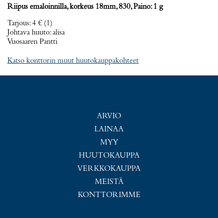
Riipus emaloinnilla, korkeus 18mm, 830, Paino: 1 g
Tarjous
:
4 €
(1)
Johtava huuto:
alisa
Vuosaaren Pantti
Katso konttorin muut huutokauppakohteet
ARVIO
LAINAA
MYY
HUUTOKAUPPA
VERKKOKAUPPA
MEISTÄ
KONTTORIMME