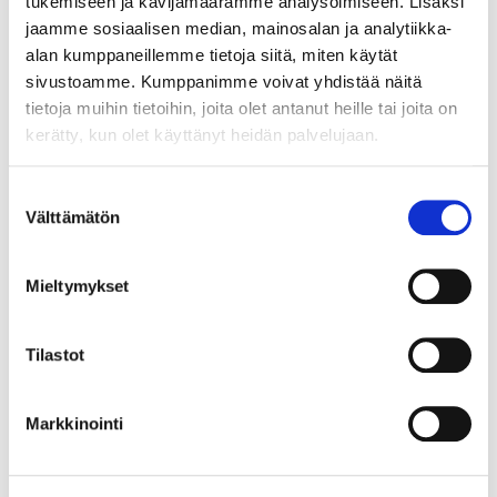
tukemiseen ja kävijämäärämme analysoimiseen. Lisäksi
17.8.2026 20:12:00
jaamme sosiaalisen median, mainosalan ja analytiikka-
alan kumppaneillemme tietoja siitä, miten käytät
sivustoamme. Kumppanimme voivat yhdistää näitä
tietoja muihin tietoihin, joita olet antanut heille tai joita on
kerätty, kun olet käyttänyt heidän palvelujaan.
Suostumuksen
Välttämätön
valinta
Mieltymykset
Tilastot
Markkinointi