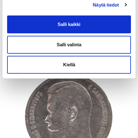
Kiviriipus, desing Aukusti Paatola, mitat 41x58mm, 830br, Paino:
Näytä tiedot
20,6 g
Tarjous
:
95 €
(12)
Salli kaikki
Johtava huuto:
myyri
Vuosaaren Pantti
Salli valinta
17.8.2026 20:24:30
Kiellä