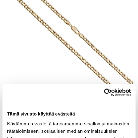
Panssarikaulaketju, pituus 55cm, leveys 5mm, 585, Paino: 14 g
Tarjous
:
770 €
(1)
Tämä sivusto käyttää evästeitä
Johtava huuto:
siika
Käytämme evästeitä tarjoamamme sisällön ja mainosten
Vuosaaren Pantti
räätälöimiseen, sosiaalisen median ominaisuuksien