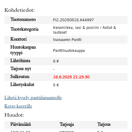
Kohdetiedot:
Tuotenumero
FI2.20250818.A44997
Keramiikka, lasi & posliini / Astiat &
Tuotekategoria
lautaset
Konttori
Vuosaaren Pantti
Huutokaupan
Panttihuutokauppa
tyyppi
Lähtöhinta
8 €
Tarjous nyt
-
Sulkeutuu
18.8.2025 21:23:30
Lähetyskulut
5 €
Lähetä kysely panttilainaamolle
Kerro kaverille
Huudot:
Päivämäärä
Tarjoaja
Tarjous