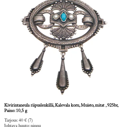
Kivirintaneula riipuslenkillä, Kalevala koru, Muisto, mitat , 925br,
Paino: 10,5 g
Tarjous
:
40 €
(7)
Johtava huuto:
ninnu