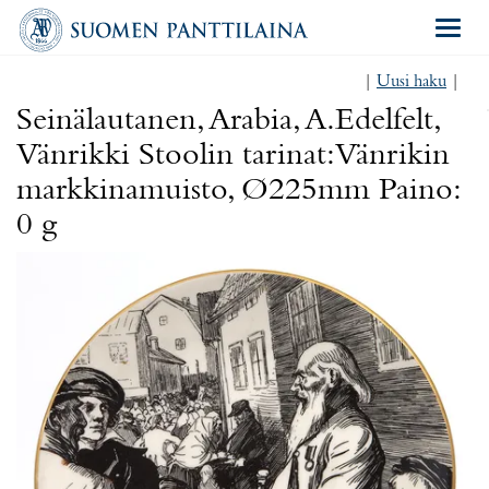
Navigat
|
Uusi haku
|
Seinälautanen, Arabia, A.Edelfelt,
Vänrikki Stoolin tarinat: Vänrikin
markkinamuisto, Ø225mm Paino:
0 g