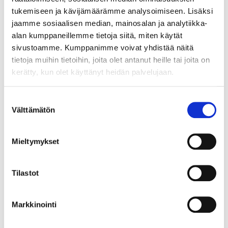
Vuosaaren Pantti
tukemiseen ja kävijämäärämme analysoimiseen. Lisäksi
jaamme sosiaalisen median, mainosalan ja analytiikka-
17.8.2026 19:14:30
alan kumppaneillemme tietoja siitä, miten käytät
sivustoamme. Kumppanimme voivat yhdistää näitä
tietoja muihin tietoihin, joita olet antanut heille tai joita on
kerätty, kun olet käyttänyt heidän palvelujaan.
Suostumuksen
Välttämätön
valinta
Mieltymykset
Tilastot
Markkinointi