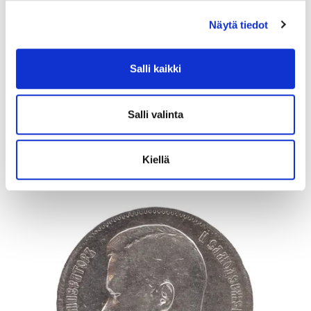
Näytä tiedot
Kivikorvakorut, desing Zhanna Katzman, korkeus 28mm, 925br,
Paino: 14,9 g
Salli kaikki
Lähtöhinta
:
40 €
Johtava huuto:
-
Vuosaaren Pantti
Salli valinta
17.8.2026 20:24:30
Kiellä