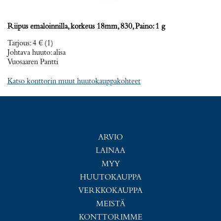
Riipus emaloinnilla, korkeus 18mm, 830, Paino: 1 g
Tarjous
:
4 €
(1)
Johtava huuto:
alisa
Vuosaaren Pantti
Katso konttorin muut huutokauppakohteet
ARVIO
LAINAA
MYY
HUUTOKAUPPA
VERKKOKAUPPA
MEISTÄ
KONTTORIMME