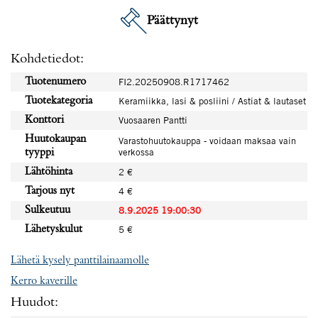
Päättynyt
Kohdetiedot:
Tuotenumero
FI2.20250908.R1717462
Tuotekategoria
Keramiikka, lasi & posliini / Astiat & lautaset
Konttori
Vuosaaren Pantti
Huutokaupan
Varastohuutokauppa - voidaan maksaa vain
verkossa
tyyppi
Lähtöhinta
2 €
Tarjous nyt
4 €
Sulkeutuu
8.9.2025 19:00:30
Lähetyskulut
5 €
Lähetä kysely panttilainaamolle
Kerro kaverille
Huudot: