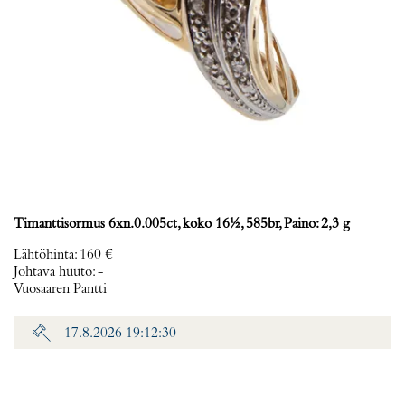
Timanttisormus 6xn.0.005ct, koko 16½, 585br, Paino: 2,3 g
Lähtöhinta
:
160 €
Johtava huuto:
-
Vuosaaren Pantti
17.8.2026 19:12:30