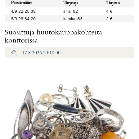
Päivämäärä
Tarjoaja
Tarjous
4/9 22:25:38
ahis_82
4 €
3/9 23:34:20
kamkap33
2 €
Suosittuja huutokauppakohteita
konttorissa
17.8.2026 20:10:00