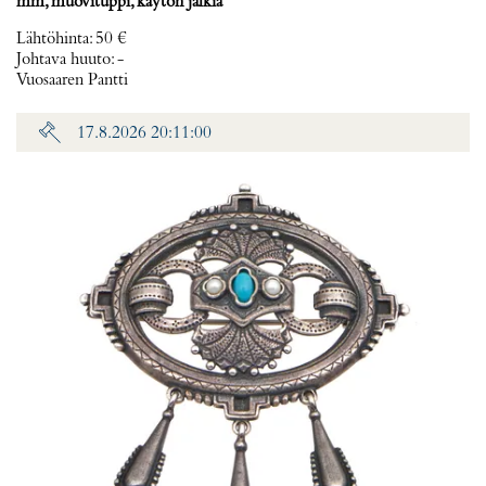
mm, muovituppi, käytön jälkiä
Lähtöhinta
:
50 €
Johtava huuto:
-
Vuosaaren Pantti
17.8.2026 20:11:00