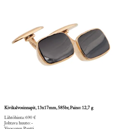
Kivikalvosinnapit, 13x17mm, 585br, Paino: 12,7 g
Lähtöhinta
:
690 €
Johtava huuto:
-
Vuosaaren Pantti