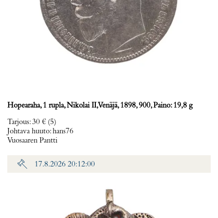
Hopearaha, 1 rupla, Nikolai II, Venäjä, 1898, 900, Paino: 19,8 g
Tarjous
:
30 €
(5)
Johtava huuto:
hans76
Vuosaaren Pantti
17.8.2026 20:12:00