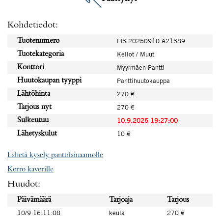
Kohdetiedot:
Tuotenumero
FI3.20250910.A21389
Tuotekategoria
Kellot / Muut
Konttori
Myyrmäen Pantti
Huutokaupan tyyppi
Panttihuutokauppa
Lähtöhinta
270 €
Tarjous nyt
270 €
Sulkeutuu
10.9.2025 19:27:00
Lähetyskulut
10 €
Lähetä kysely panttilainaamolle
Kerro kaverille
Huudot:
Päivämäärä
Tarjoaja
Tarjous
10/9 16:11:08
keula
270 €