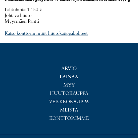
Lähtöhinta
:
1 150 €
Johtava huuto:
-
Myyrmäen Pantti
Katso konttorin muut huutokauppakohteet
ARVIO
LAINAA
MYY
HUUTOKAUPPA
VERKKOKAUPPA
MEISTÄ
KONTTORIMME