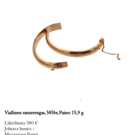
Viallinen rannerengas, 585br, Paino: 15,9 g
Lähtöhinta
:
580 €
Johtava huuto:
-
Myyrmäen Pantti