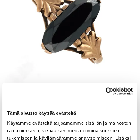
Kivisormus, koko 18, 585br, Paino: 1,8 g
Tarjous
:
120 €
(3)
Johtava huuto:
kuningatar1_
Tämä sivusto käyttää evästeitä
Myyrmäen Pantti
Käytämme evästeitä tarjoamamme sisällön ja mainosten
räätälöimiseen, sosiaalisen median ominaisuuksien
12.8.2026 21:00:30
tukemiseen ja kävijämäärämme analysoimiseen. Lisäksi