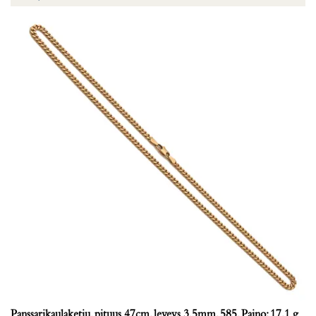
Panssarikaulaketju, pituus 47cm, leveys 3,5mm, 585, Paino: 17,1 g