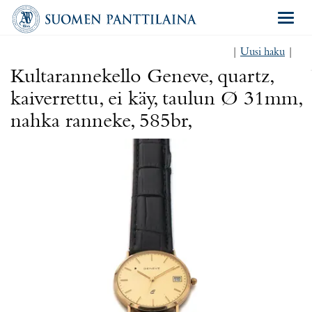
Navigat
|
Uusi haku
|
Kultarannekello Geneve, quartz,
kaiverrettu, ei käy, taulun Ø 31mm,
nahka ranneke, 585br,