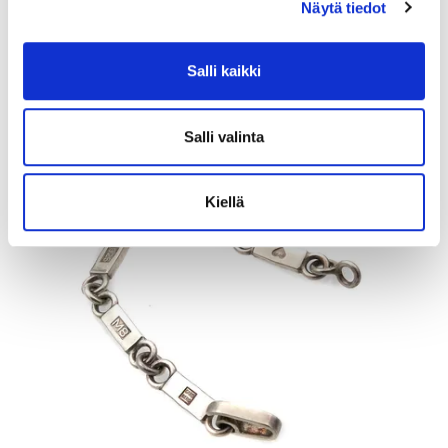
Näytä tiedot
Tarjous
:
480 €
(2)
Johtava huuto:
juuco50
Myyrmäen Pantti
Salli kaikki
12.8.2026 19:42:30
Salli valinta
Kiellä