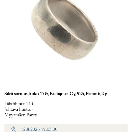
Sileä sormus, koko 17½, Kultajousi Oy, 925, Paino: 6,2 g
Lähtöhinta
:
14 €
Johtava huuto:
-
Myyrmäen Pantti
12.8.2026 19:03:00