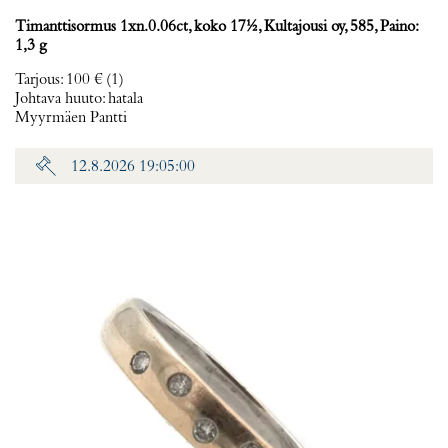
Timanttisormus 1xn.0.06ct, koko 17½, Kultajousi oy, 585, Paino:
1,3 g
Tarjous
:
100 €
(1)
Johtava huuto:
hatala
Myyrmäen Pantti
12.8.2026 19:05:00