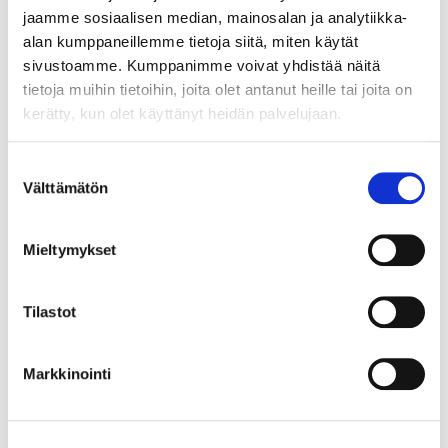
jaamme sosiaalisen median, mainosalan ja analytiikka-
alan kumppaneillemme tietoja siitä, miten käytät
sivustoamme. Kumppanimme voivat yhdistää näitä
tietoja muihin tietoihin, joita olet antanut heille tai joita on
kerätty, kun olet käyttänyt heidän palvelujaan.
Suostumuksen
Välttämätön
valinta
Mieltymykset
Tilastot
Markkinointi
Kultarannekello, Certina, quatrz;ei käy, 585br, Paino: 27,2 g