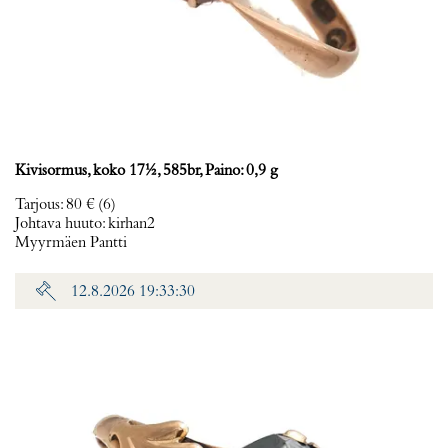
Kivisormus, koko 17½, 585br, Paino: 0,9 g
Tarjous
:
80 €
(6)
Johtava huuto:
kirhan2
Myyrmäen Pantti
12.8.2026 19:33:30