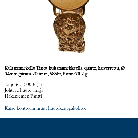
Kultarannekello Tissot kultarannekkeella, quartz, kaiverrettu, Ø
34mm, pituus 200mm, 585br, Paino: 70,2 g
Tarjous
:
3 500 €
(1)
Johtava huuto:
mirja
Hakaniemen Pantti
Katso konttorin muut huutokauppakohteet