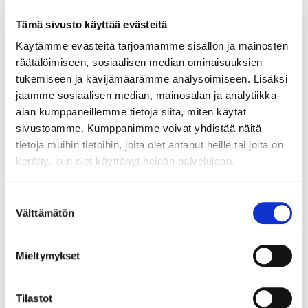
Tämä sivusto käyttää evästeitä
Sähköbasso Guyatone EB-25, valmistettu Japanissa, käytöstä
Käytämme evästeitä tarjoamamme sisällön ja mainosten
aiheutunutta kulumaa. Ota yhteys panttilainaamoon
räätälöimiseen, sosiaalisen median ominaisuuksien
kuljetusmaksuista sopimiseksi. Paino: 0 g
tukemiseen ja kävijämäärämme analysoimiseen. Lisäksi
Tarjous
:
140 €
(1)
jaamme sosiaalisen median, mainosalan ja analytiikka-
Johtava huuto:
tomba
alan kumppaneillemme tietoja siitä, miten käytät
Hakaniemen Pantti
sivustoamme. Kumppanimme voivat yhdistää näitä
tietoja muihin tietoihin, joita olet antanut heille tai joita on
20.8.2026 19:01:30
kerätty, kun olet käyttänyt heidän palvelujaan.
Suostumuksen
Välttämätön
valinta
Mieltymykset
Tilastot