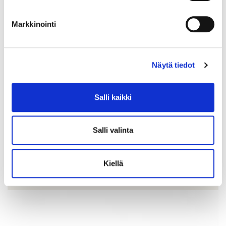
Markkinointi
Näytä tiedot
Salli kaikki
Timanttisormus 2xn.0.40ct 1xn.0.80ct, koko 20¼, leveys 6-
15mm, 750br kelta-, valko- ja punakultaa, Paino: 11 g
Salli valinta
Lähtöhinta
:
2 200 €
Johtava huuto:
-
Hakaniemen Pantti
Kiellä
20.8.2026 19:18:30