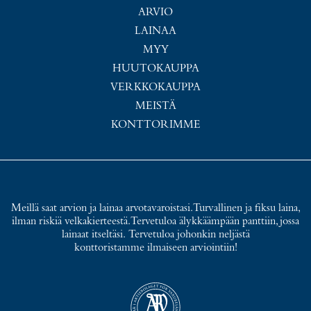
ARVIO
LAINAA
MYY
HUUTOKAUPPA
VERKKOKAUPPA
MEISTÄ
KONTTORIMME
Meillä saat arvion ja lainaa arvotavaroistasi. Turvallinen ja fiksu laina,
ilman riskiä velkakierteestä. Tervetuloa älykkäämpään panttiin, jossa
lainaat itseltäsi. Tervetuloa johonkin neljästä
konttoristamme ilmaiseen arviointiin!