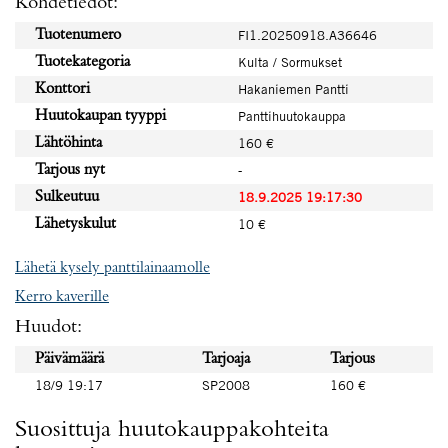
Kohdetiedot:
Tuotenumero
FI1.20250918.A36646
Tuotekategoria
Kulta / Sormukset
Konttori
Hakaniemen Pantti
Huutokaupan tyyppi
Panttihuutokauppa
Lähtöhinta
160 €
Tarjous nyt
-
Sulkeutuu
18.9.2025 19:17:30
Lähetyskulut
10 €
Lähetä kysely panttilainaamolle
Kerro kaverille
Huudot:
Päivämäärä
Tarjoaja
Tarjous
18/9 19:17
SP2008
160 €
Suosittuja huutokauppakohteita