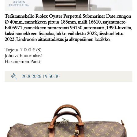
Teräsrannekello Rolex Oyster Perpetual Submariner Date, rungon
Ø 40mm, rannekkeen pituus 185mm, malli 16610, sarjanumero
E405971, rannekkeen numerointi 93150, automaatti, 1990-luvulta,
kaksi rannekkeen lisäpalaa, lukko vaihdettu 2022, täyshuollettu
2023, Lindroosin aitoustodistus ja alkuperäinen laatikko.
Tarjous
:
7 000 €
(8)
Johtava huuto:
alias1
Hakaniemen Pantti
20.8.2026 19:50:30