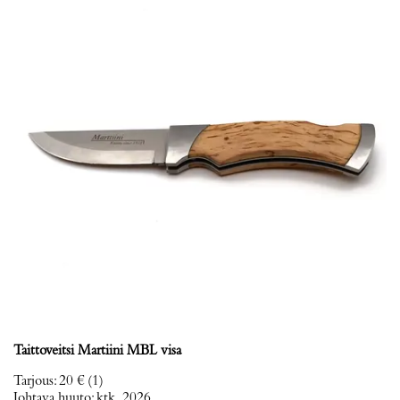
Taittoveitsi Martiini MBL visa
Tarjous
:
20 €
(1)
Johtava huuto:
ktk_2026