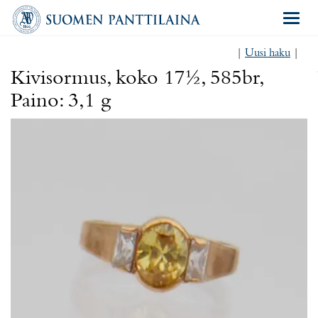
Navigat
|
Uusi haku
|
Kivisormus, koko 17½, 585br,
Paino: 3,1 g