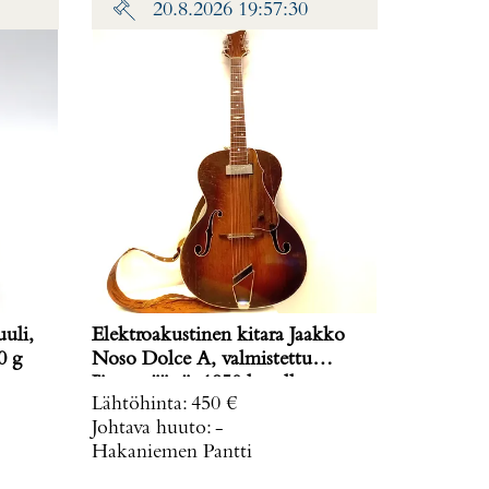
20.8.2026 19:57:30
uli,
Elektroakustinen kitara Jaakko
ino: 0 g
Noso Dolce A, valmistettu
Järvenpäässä, 1950 luvulla, useassa
Lähtöhinta
:
450 €
kohtaa käytöstä aiheutunutta
Johtava huuto:
-
kulumaa ja kantolaukku.
Hakaniemen Pantti