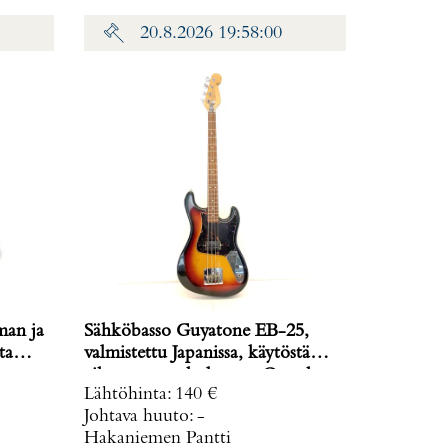
20.8.2026 19:58:00
man ja
Sähköbasso Guyatone EB-25,
ta
valmistettu Japanissa, käytöstä
aiheutunutta kulumaa. Ota yhteys
Lähtöhinta
:
140 €
panttilainaamoon
Johtava huuto:
-
kuljetusmaksuista sopimiseksi.
Hakaniemen Pantti
Paino: 0 g