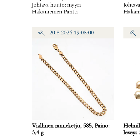
Johtava huuto:
myyri
Johtav
Hakaniemen Pantti
Hakani
20.8.2026 19:08:00
Viallinen ranneketju, 585, Paino:
Helmik
3,4 g