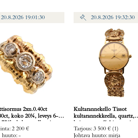
20.8.2026 19:01:30
20.8.2026 19:32:30
tisormus 2xn.0.40ct
Kultarannekello Tissot
80ct, koko 20¼, leveys 6-
kultarannekkeella, quartz,
750br kelta-, valko- ja
kaiverrettu, Ø 34mm, pitu
inta
:
2 200 €
Tarjous
:
3 500 €
(1)
ltaa, Paino: 11 g
200mm, 585br, Paino: 70,
a huuto:
-
Johtava huuto:
mirja