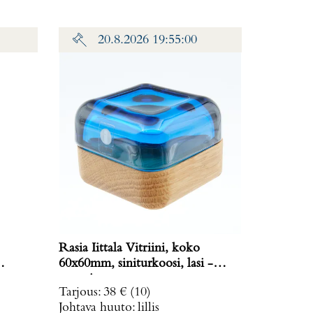
20.8.2026 19:55:00
Rasia Iittala Vitriini, koko
60x60mm, siniturkoosi, lasi -
us
tammi.
Tarjous
:
38 €
(10)
2 g
Johtava huuto:
lillis