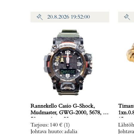
20.8.2026 19:52:00
Rannekello Casio G-Shock,
Timant
Mudmaster, GWG-2000, 5678, Ø
1xn.0.
50mm, pituus 23cm.
15mm, 
Tarjous
:
140 €
(1)
Lähtöh
punaku
Johtava huuto:
adalia
Johtav