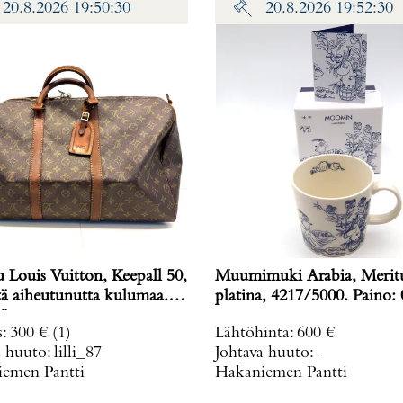
20.8.2026 19:50:30
20.8.2026 19:52:30
 Louis Vuitton, Keepall 50,
Muumimuki Arabia, Meritu
tä aiheutunutta kulumaa.
platina, 4217/5000. Pa
0 g
s
:
300 €
(1)
Lähtöhinta
:
600 €
a huuto:
lilli_87
Johtava huuto:
-
emen Pantti
Hakaniemen Pantti