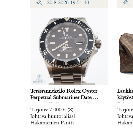
20.8.2026 19:51:30
Teräsrannekello Rolex Oyster
Laukku
Perpetual Submariner Date,
käytös
rungon Ø 40mm, rannekkeen
Paino: 
Tarjous
:
7 000 €
(8)
Tarjou
pituus 185mm, malli 16610,
Johtava huuto:
alias1
Johtav
sarjanumero E405971, rannekkeen
Hakaniemen Pantti
Hakani
numerointi 93150, automaatti,
1990-luvulta, kaksi rannekkeen