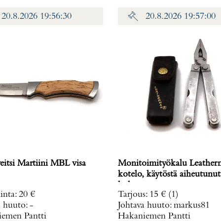
20.8.2026 19:56:30
20.8.2026 19:57:00
eitsi Martiini MBL visa
Monitoimityökalu Leather
kotelo, käytöstä aiheutunut
kulumaa.
inta
:
20 €
Tarjous
:
15 €
(1)
a huuto:
-
Johtava huuto:
markus81
emen Pantti
Hakaniemen Pantti