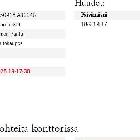
Huudot:
250918.A36646
Päivämäärä
18/9 19:17
Sormukset
men Pantti
uutokauppa
025 19:17:30
hteita konttorissa