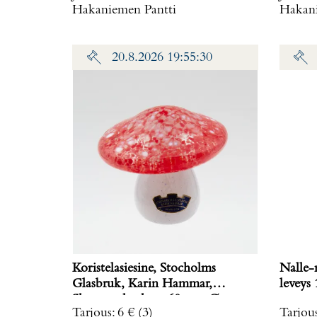
Hakaniemen Pantti
Hakani
20.8.2026 19:55:30
Koristelasiesine, Stocholms
Nalle-
Glasbruk, Karin Hammar,
Skansen, korkeus 60mm, Ø
Tarjous
:
6 €
(3)
Tarjou
65mm.