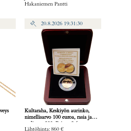
Hakaniemen Pantti
20.8.2026 19:31:30
veys
Kultaraha, Keskiyön aurinko,
nimellisarvo 100 euroa, rasia ja
todistus, 900, Paino: 8,6 g
Lähtöhinta
:
860 €