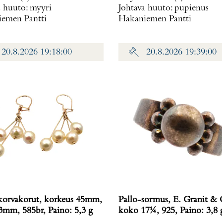
a huuto:
myyri
Johtava huuto:
pupienus
emen Pantti
Hakaniemen Pantti
20.8.2026 19:18:00
20.8.2026 19:39:00
orvakorut, korkeus 45mm,
Pallo-sormus, E. Granit & 
leveys 3mm, 585br, Paino: 5,3 g
koko 17¼, 925, Paino: 3,8