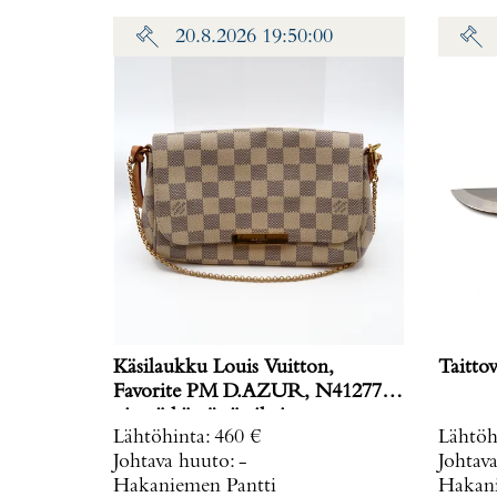
lisäpalaa, lukko vaihdettu 2022,
20.8.2026 19:50:00
täyshuollettu 2023, Lindroosin
aitoustodistus ja alkuperäinen
laatikko.
Käsilaukku Louis Vuitton,
Taittov
Favorite PM D.AZUR, N41277,
pientä käytöstä aiheitunutta
Lähtöhinta
:
460 €
Lähtöh
kulumaa, laatikko ja kuitti. Paino:
Johtava huuto:
-
Johtav
0 g
Hakaniemen Pantti
Hakani