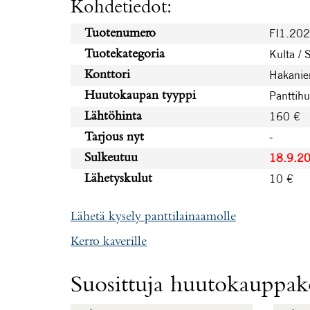
Kohdetiedot:
FI1.20
Tuotenumero
Kulta / 
Tuotekategoria
Hakanie
Konttori
Panttih
Huutokaupan tyyppi
160 €
Lähtöhinta
-
Tarjous nyt
18.9.2
Sulkeutuu
10 €
Lähetyskulut
Lähetä kysely panttilainaamolle
Kerro kaverille
Suosittuja huutokauppako