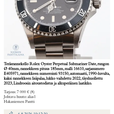
Teräsrannekello Rolex Oyster Perpetual Submariner Date, rungon
Ø 40mm, rannekkeen pituus 185mm, malli 16610, sarjanumero
E405971, rannekkeen numerointi 93150, automaatti, 1990-luvulta,
kaksi rannekkeen lisäpalaa, lukko vaihdettu 2022, täyshuollettu
2023, Lindroosin aitoustodistus ja alkuperäinen laatikko.
Tarjous
:
7 000 €
(8)
Johtava huuto:
alias1
Hakaniemen Pantti