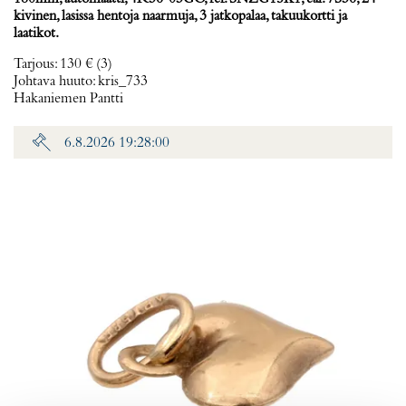
kivinen, lasissa hentoja naarmuja, 3 jatkopalaa, takuukortti ja
laatikot.
Tarjous
:
130 €
(3)
Johtava huuto:
kris_733
Hakaniemen Pantti
6.8.2026 19:28:00