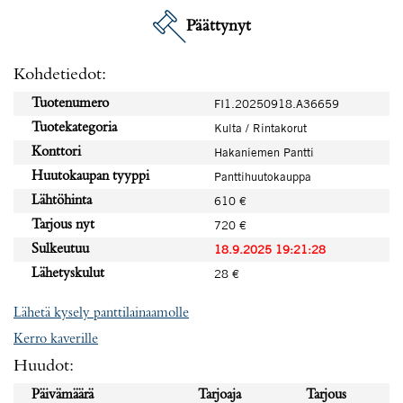
Päättynyt
Kohdetiedot:
Tuotenumero
FI1.20250918.A36659
Tuotekategoria
Kulta / Rintakorut
Konttori
Hakaniemen Pantti
Huutokaupan tyyppi
Panttihuutokauppa
Lähtöhinta
610 €
Tarjous nyt
720 €
Sulkeutuu
18.9.2025 19:21:28
Lähetyskulut
28 €
Lähetä kysely panttilainaamolle
Kerro kaverille
Huudot:
Päivämäärä
Tarjoaja
Tarjous