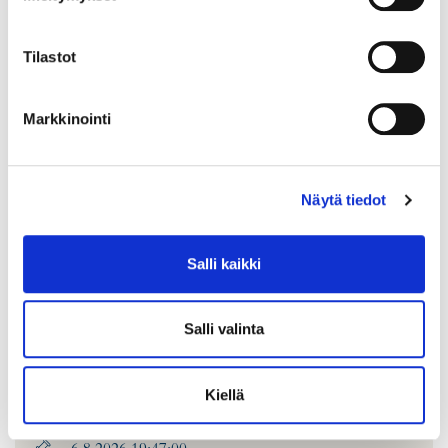
Tilastot
Markkinointi
Näytä tiedot
Salli kaikki
Titaanirannekello Tissot T-Touch Expet Solar, Ø 45mm,
rannekkeen pituus 180mm, sarjanumero V26WKW8VM,
Salli valinta
T091.420.44.051.00, 3 jatkopalaa, takuukortti ja laatikot.
Tarjous
:
200 €
(1)
Johtava huuto:
markus81
Kiellä
Hakaniemen Pantti