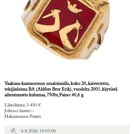
Vaakuna-kantasormus emaloinnilla, koko 20, kaiverrettu,
tekijänleima BA (Ahlfors Bror Erik), vuodelta 2001, käytöstä
aiheutunutta kulumaa, 750br, Paino: 40,6 g
Lähtöhinta
:
3 450 €
Johtava huuto:
-
Hakaniemen Pantti
6.8.2026 19:03:00