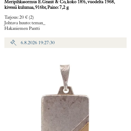
Meripihkasormus E.Granit & Co, koko 18½, vuodelta 1968,
kivessä kulumaa, 916br, Paino: 7,2 g
Tarjous
:
20 €
(2)
Johtava huuto:
teman_
Hakaniemen Pantti
6.8.2026 19:27:30