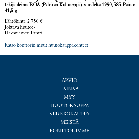
tekijänleima ROA (Palokan Kultaseppä), vuodelta 1990, 585, Paino:
41,5 g
Lähtöhinta
:
2 750 €
Johtava huuto:
-
Hakaniemen Pantti
Katso konttorin muut huutokauppakohteet
ARVIO
LAINAA
MYY
HUUTOKAUPPA
VERKKOKAUPPA
MEISTÄ
KONTTORIMME