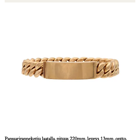
Panssariranneketju laatalla, pituus 220mm, leveys 13mm, ontto,