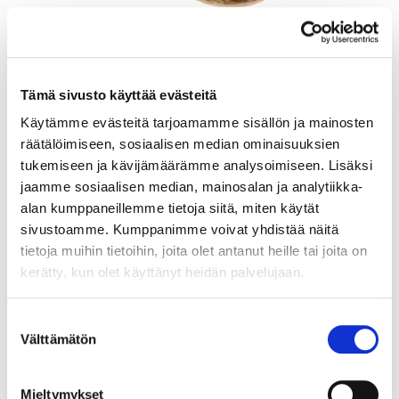
Tämä sivusto käyttää evästeitä
Käytämme evästeitä tarjoamamme sisällön ja mainosten
räätälöimiseen, sosiaalisen median ominaisuuksien
Viallinen riipus, 585, Paino: 0,2 g
tukemiseen ja kävijämäärämme analysoimiseen. Lisäksi
Tarjous
:
14 €
(1)
jaamme sosiaalisen median, mainosalan ja analytiikka-
Johtava huuto:
sektori
alan kumppaneillemme tietoja siitä, miten käytät
Hakaniemen Pantti
sivustoamme. Kumppanimme voivat yhdistää näitä
tietoja muihin tietoihin, joita olet antanut heille tai joita on
6.8.2026 19:35:00
kerätty, kun olet käyttänyt heidän palvelujaan.
Suostumuksen
Välttämätön
valinta
Mieltymykset