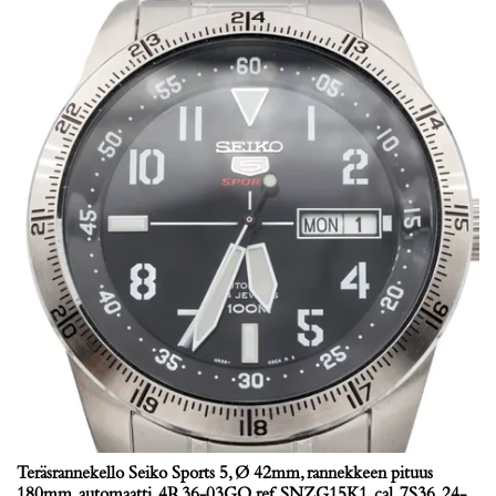
Teräsrannekello Seiko Sports 5, Ø 42mm, rannekkeen pituus
180mm, automaatti, 4R36-03GO, ref. SNZG15K1, cal. 7S36, 24-