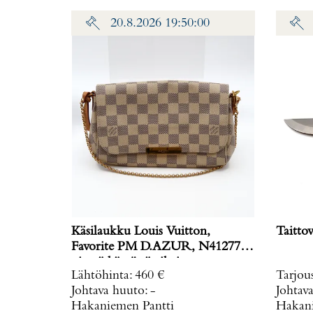
lisäpalaa, lukko vaihdettu 2022,
20.8.2026 19:50:00
täyshuollettu 2023, Lindroosin
aitoustodistus ja alkuperäinen
laatikko.
Käsilaukku Louis Vuitton,
Taittov
Favorite PM D.AZUR, N41277,
pientä käytöstä aiheitunutta
Lähtöhinta
:
460 €
Tarjou
kulumaa, laatikko ja kuitti. Paino:
Johtava huuto:
-
Johtav
0 g
Hakaniemen Pantti
Hakani