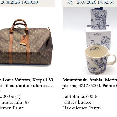
20.8.2026 19:50:30
20.8.2026 19:52:30
 Louis Vuitton, Keepall 50,
Muumimuki Arabia, Meritu
tä aiheutunutta kulumaa.
platina, 4217/5000. Pa
0 g
s
:
300 €
(1)
Lähtöhinta
:
600 €
a huuto:
lilli_87
Johtava huuto:
-
emen Pantti
Hakaniemen Pantti