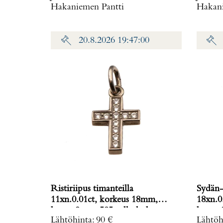
Hakaniemen Pantti
Hakani
Paino: 0 g
20.8.2026 19:47:00
Ristiriipus timanteilla
Sydän-r
11xn.0.01ct, korkeus 18mm,
18xn.0
leveys 9mm, 585 valkokulta,
leveys
Lähtöhinta
:
90 €
Lähtöh
Paino: 1,1 g
Paino: 