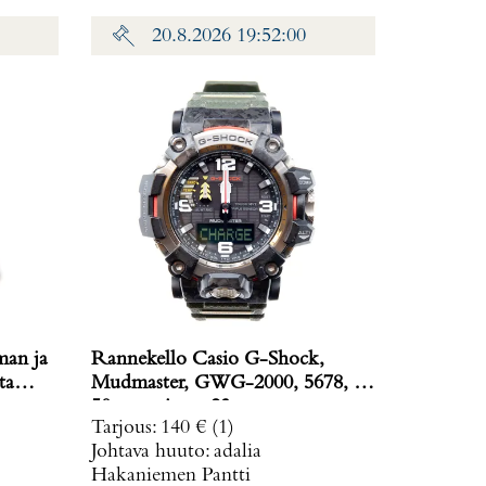
20.8.2026 19:52:00
man ja
Rannekello Casio G-Shock,
ta
Mudmaster, GWG-2000, 5678, Ø
50mm, pituus 23cm.
Tarjous
:
140 €
(1)
Johtava huuto:
adalia
Hakaniemen Pantti