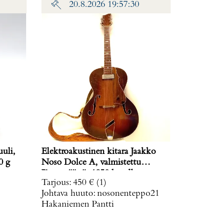
20.8.2026 19:57:30
uli,
Elektroakustinen kitara Jaakko
ino: 0 g
Noso Dolce A, valmistettu
Järvenpäässä, 1950 luvulla, useassa
Tarjous
:
450 €
(1)
kohtaa käytöstä aiheutunutta
Johtava huuto:
nosonenteppo21
kulumaa ja kantolaukku.
Hakaniemen Pantti