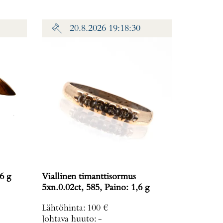
20.8.2026 19:18:30
aino: 6 g
Viallinen timanttisormus
5xn.0.02ct, 585, Paino: 1,6 g
Lähtöhinta
:
100 €
Johtava huuto:
-