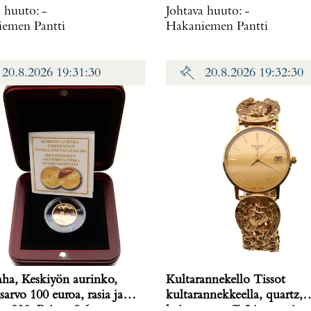
a huuto:
-
Johtava huuto:
-
emen Pantti
Hakaniemen Pantti
20.8.2026 19:31:30
20.8.2026 19:32:30
aha, Keskiyön aurinko,
Kultarannekello Tissot
sarvo 100 euroa, rasia ja
kultarannekkeella, quartz,
s, 900, Paino: 8,6 g
kaiverrettu, Ø 34mm, pitu