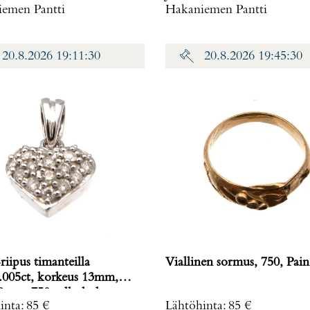
emen Pantti
Hakaniemen Pantti
20.8.2026 19:11:30
20.8.2026 19:45:30
iipus timanteilla
Viallinen sorm
.005ct, korkeus 13mm,
 9mm, 750 valkokulta,
inta
:
85 €
Lähtöhinta
:
85 €
0,8 g