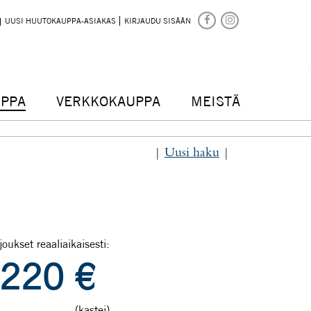
UUSI HUUTOKAUPPA-ASIAKAS
KIRJAUDU SISÄÄN
PPA
VERKKOKAUPPA
MEISTÄ
|
Uusi haku
|
joukset reaaliaikaisesti:
220
€
(kastei)