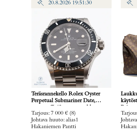
20.8.2026 19:51:30
Teräsrannekello Rolex Oyster
Laukku
Perpetual Submariner Date,
käytös
rungon Ø 40mm, rannekkeen
Paino: 
Tarjous
:
7 000 €
(8)
Tarjou
pituus 185mm, malli 16610,
Johtava huuto:
alias1
Johtav
sarjanumero E405971, rannekkeen
Hakaniemen Pantti
Hakani
numerointi 93150, automaatti,
1990-luvulta, kaksi rannekkeen