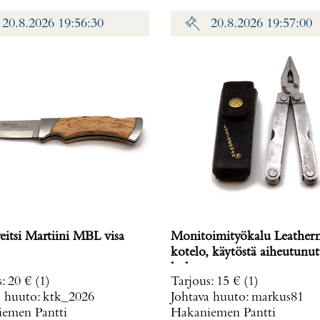
20.8.2026 19:56:30
20.8.2026 19:57:00
eitsi Martiini MBL visa
Monitoimityökalu Leather
kotelo, käytöstä aiheutunut
kulumaa.
s
:
20 €
(1)
Tarjous
:
15 €
(1)
a huuto:
ktk_2026
Johtava huuto:
markus81
emen Pantti
Hakaniemen Pantti