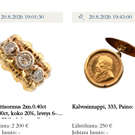
20.8.2026 19:01:30
20.8.2026 19:43:00
tisormus 2xn.0.40ct
Kalvosinnappi, 333, P
80ct, koko 20¼, leveys 6-
750br kelta-, valko- ja
inta
:
2 200 €
Lähtöhinta
:
250 €
ltaa, Paino: 11 g
a huuto:
-
Johtava huuto:
-