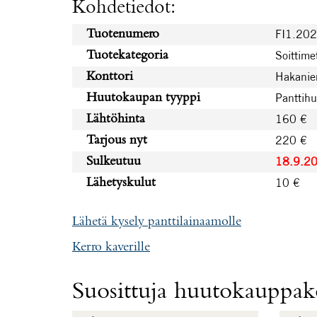
Kohdetiedot:
FI1.20
Tuotenumero
Soittime
Tuotekategoria
Hakanie
Konttori
Panttih
Huutokaupan tyyppi
160 €
Lähtöhinta
220 €
Tarjous nyt
18.9.2
Sulkeutuu
10 €
Lähetyskulut
Lähetä kysely panttilainaamolle
Kerro kaverille
Suosittuja huutokauppako