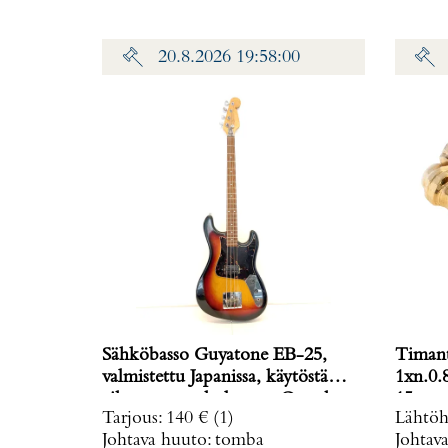
20.8.2026 19:58:00
Sähköbasso Guyatone EB-25,
Timant
valmistettu Japanissa, käytöstä
1xn.0.
aiheutunutta kulumaa. Ota yhteys
15mm, 
Tarjous
:
140 €
(1)
Lähtöh
panttilainaamoon
punaku
Johtava huuto:
tomba
Johtav
kuljetusmaksuista sopimiseksi.