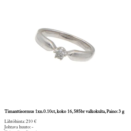
Timanttisormus 1xn.0.10ct, koko 16, 585br valkokulta, Paino: 3 g
Lähtöhinta
:
210 €
Johtava huuto:
-