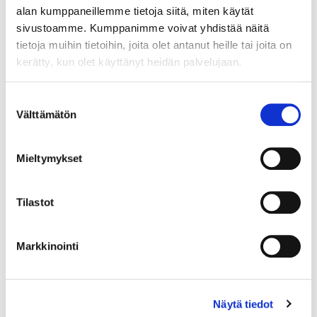
alan kumppaneillemme tietoja siitä, miten käytät
sivustoamme. Kumppanimme voivat yhdistää näitä
tietoja muihin tietoihin, joita olet antanut heille tai joita on
kerätty, kun olet käyttänyt heidän palvelujaan.
Suostumuksen
Välttämätön
valinta
Mieltymykset
Tilastot
Markkinointi
Näytä tiedot
Kivisormus, koko 18¾, 925br, Paino: 2,7 g