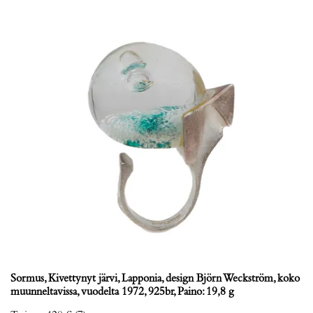
Sormus, Kivettynyt järvi, Lapponia, design Björn Weckström, koko
muunneltavissa, vuodelta 1972, 925br, Paino: 19,8 g