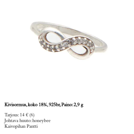
Kivisormus, koko 18¾, 925br, Paino: 2,9 g
Tarjous
:
14 €
(6)
Johtava huuto:
honeybee
Kaivopihan Pantti