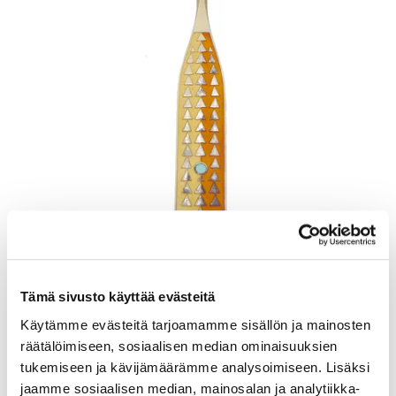
Lusikka, emaloitu, pituus 165mm, A. Michelsen, Tanska, Julen 1960,
925br, Paino: 48,5 g
Tämä sivusto käyttää evästeitä
Lähtöhinta
:
70 €
Johtava huuto:
-
Käytämme evästeitä tarjoamamme sisällön ja mainosten
Kaivopihan Pantti
räätälöimiseen, sosiaalisen median ominaisuuksien
tukemiseen ja kävijämäärämme analysoimiseen. Lisäksi
11.8.2026 19:25:30
jaamme sosiaalisen median, mainosalan ja analytiikka-