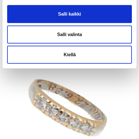
Tarjous
:
10 €
(4)
Johtava huuto:
honeybee
Salli kaikki
Kaivopihan Pantti
11.8.2026 19:02:30
Salli valinta
Kiellä