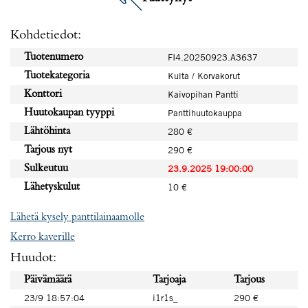
Kohdetiedot:
Tuotenumero
FI4.20250923.A3637
Tuotekategoria
Kulta / Korvakorut
Konttori
Kaivopihan Pantti
Huutokaupan tyyppi
Panttihuutokauppa
Lähtöhinta
280 €
Tarjous nyt
290 €
Sulkeutuu
23.9.2025 19:00:00
Lähetyskulut
10 €
Lähetä kysely panttilainaamolle
Kerro kaverille
Huudot:
Päivämäärä
Tarjoaja
Tarjous
23/9 18:57:04
i1r1s_
290 €