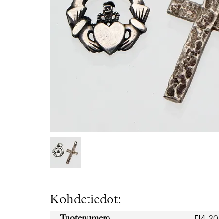
Kohdetiedot:
FI4.2
Tuotenumero