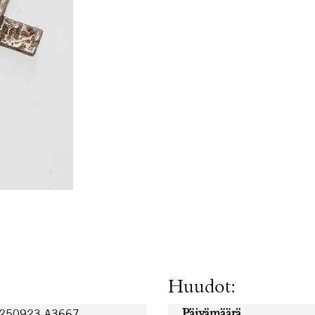
Huudot:
0250923.A3667
Päivämäärä