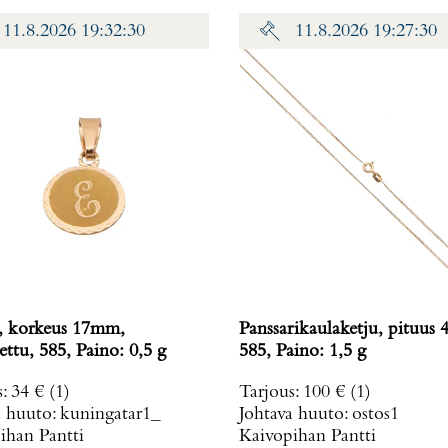
11.8.2026 19:32:30
11.8.2026 19:27:30
, korkeus 17mm,
Panssarikaulaketju, pituus 
kaiverrettu, 585, Paino: 0,5 g
585, Paino: 1,5 g
s
:
34 €
(1)
Tarjous
:
100 €
(1)
a huuto:
kuningatar1_
Johtava huuto:
ostos1
ihan Pantti
Kaivopihan Pantti