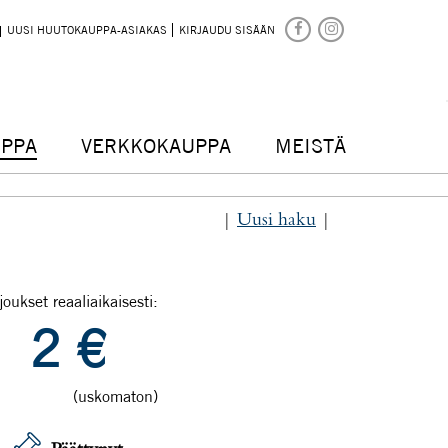
UUSI HUUTOKAUPPA-ASIAKAS
KIRJAUDU SISÄÄN
PPA
VERKKOKAUPPA
MEISTÄ
|
Uusi haku
|
joukset reaaliaikaisesti:
2
€
(uskomaton)