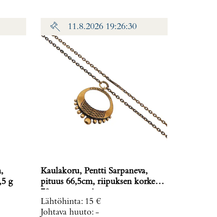
11.8.2026 19:26:30
,
Kaulakoru, Pentti Sarpaneva,
,5 g
pituus 66,5cm, riipuksen korkeus
70mm, pronssia,
Lähtöhinta
:
15 €
Johtava huuto:
-