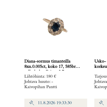
Diana-sormus timanteilla
Usko- 
8xn.0.005ct, koko 17, 585br
valkokulta, Paino: 2,7 g
Lähtöhinta
:
180 €
Tarjou
Johtava huuto:
-
Johtav
Kaivopihan Pantti
Kaivop
11.8.2026 19:33:30