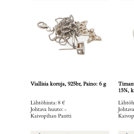
Viallisia koruja, 925br, Paino: 6 g
Timant
15¾, ka
Lähtöhinta
:
8 €
Lähtöh
Johtava huuto:
-
Johtav
Kaivopihan Pantti
Kaivop