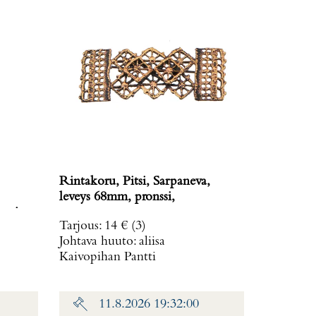
Rintakoru, Pitsi, Sarpaneva,
leveys 68mm, pronssi,
avissa,
Tarjous
:
14 €
(3)
: 19,8
Johtava huuto:
aliisa
Kaivopihan Pantti
11.8.2026 19:32:00