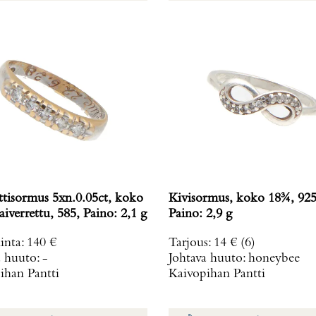
tisormus 5xn.0.05ct, koko
Kivisormus, koko 18¾, 925
iverrettu, 585, Paino: 2,1 g
Paino: 2,9 g
inta
:
140 €
Tarjous
:
14 €
(6)
a huuto:
-
Johtava huuto:
honeybee
ihan Pantti
Kaivopihan Pantti