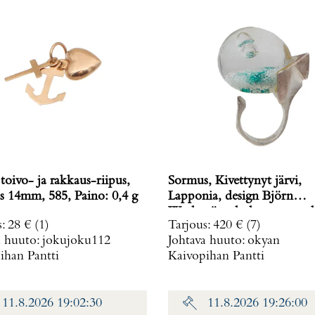
toivo- ja rakkaus-riipus,
Sormus, Kivettynyt järvi,
korkeus 14mm, 585, Paino: 0,4 g
Lapponia, design Björn
Weckström, koko muunnelt
s
:
28 €
(1)
Tarjous
:
420 €
(7)
vuodelta 1972, 925br, Paino
a huuto:
jokujoku112
Johtava huuto:
okyan
g
ihan Pantti
Kaivopihan Pantti
11.8.2026 19:02:30
11.8.2026 19:26:00