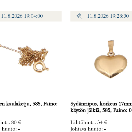
11.8.2026 19:04:00
11.8.2026 19:28:30
n kaulaketju, 585, Paino:
Sydänriipus, korkeus 17mm
käytön jälkiä, 585, Paino: 0
inta
:
80 €
Lähtöhinta
:
34 €
a huuto:
-
Johtava huuto:
-