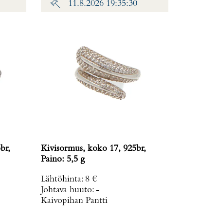
11.8.2026 19:35:30
br,
Kivisormus, koko 17, 925br,
Paino: 5,5 g
Lähtöhinta
:
8 €
Johtava huuto:
-
Kaivopihan Pantti