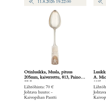
11.8.2026 19:22:00
Otinlusikka, Musla, pituus
Lusikk
205mm, kaiverrettu, 813, Paino:
A. Mic
57,7 g
925br, 
Lähtöhinta
:
70 €
Lähtöh
Johtava huuto:
-
Johtav
Kaivopihan Pantti
Kaivop