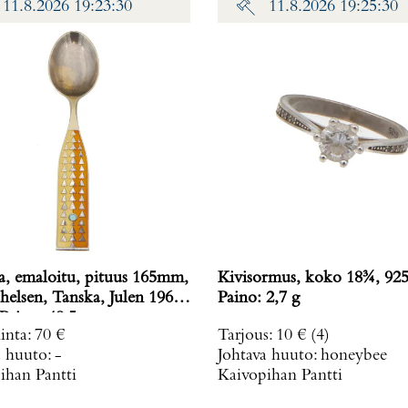
11.8.2026 19:23:30
11.8.2026 19:25:30
a, emaloitu, pituus 165mm,
Kivisormus, koko 18¾, 925
helsen, Tanska, Julen 1960,
Paino: 2,7 g
Paino: 48,5 g
inta
:
70 €
Tarjous
:
10 €
(4)
a huuto:
-
Johtava huuto:
honeybee
ihan Pantti
Kaivopihan Pantti