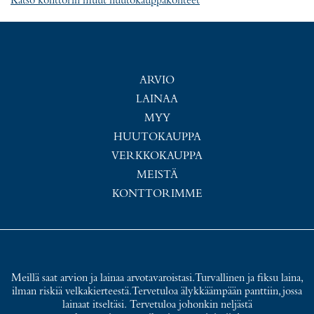
Katso konttorin muut huutokauppakohteet
ARVIO
LAINAA
MYY
HUUTOKAUPPA
VERKKOKAUPPA
MEISTÄ
KONTTORIMME
Meillä saat arvion ja lainaa arvotavaroistasi. Turvallinen ja fiksu laina,
ilman riskiä velkakierteestä. Tervetuloa älykkäämpään panttiin, jossa
lainaat itseltäsi. Tervetuloa johonkin neljästä