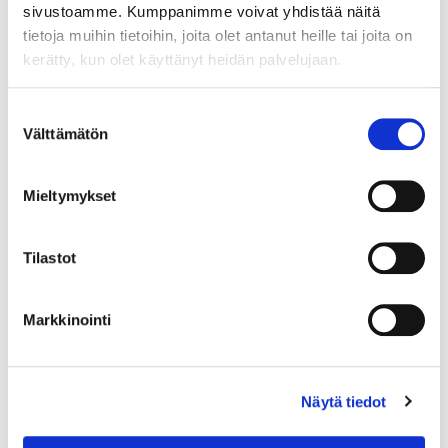
sivustoamme. Kumppanimme voivat yhdistää näitä
tietoja muihin tietoihin, joita olet antanut heille tai joita on
kerätty, kun olet käyttänyt heidän palvelujaan.
Suostumuksen
Välttämätön
valinta
Mieltymykset
Tilastot
Markkinointi
Kivisormus, koko 18¾, 925br, Paino: 2,7 g
Näytä tiedot
Tarjous
:
10 €
(4)
Johtava huuto:
honeybee
Kaivopihan Pantti