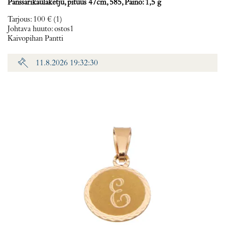
Panssarikaulaketju, pituus 47cm, 585, Paino: 1,5 g
Tarjous
:
100 €
(1)
Johtava huuto:
ostos1
Kaivopihan Pantti
11.8.2026 19:32:30