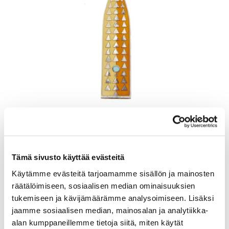
Lusikka, emaloitu, pituus 165mm, A. Michelsen, Tanska, Julen 1960,
925br, Paino: 48,5 g
Lähtöhinta
:
70 €
Johtava huuto:
-
Tämä sivusto käyttää evästeitä
Kaivopihan Pantti
Käytämme evästeitä tarjoamamme sisällön ja mainosten
räätälöimiseen, sosiaalisen median ominaisuuksien
11.8.2026 19:25:30
tukemiseen ja kävijämäärämme analysoimiseen. Lisäksi
jaamme sosiaalisen median, mainosalan ja analytiikka-
alan kumppaneillemme tietoja siitä, miten käytät