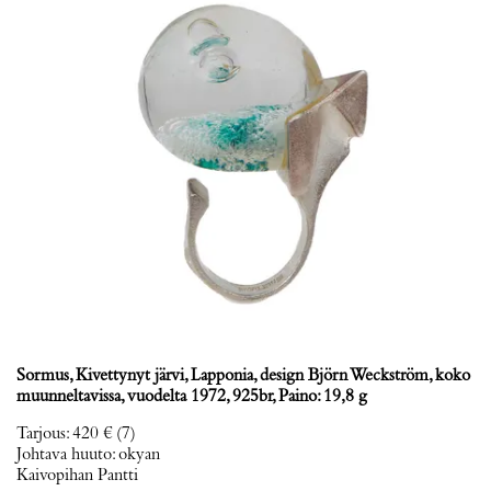
Sormus, Kivettynyt järvi, Lapponia, design Björn Weckström, koko
muunneltavissa, vuodelta 1972, 925br, Paino: 19,8 g
Tarjous
:
420 €
(7)
Johtava huuto:
okyan
Kaivopihan Pantti