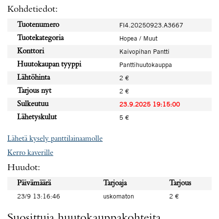
Kohdetiedot:
Tuotenumero
FI4.20250923.A3667
Tuotekategoria
Hopea / Muut
Konttori
Kaivopihan Pantti
Huutokaupan tyyppi
Panttihuutokauppa
Lähtöhinta
2 €
Tarjous nyt
2 €
Sulkeutuu
23.9.2025 19:15:00
Lähetyskulut
5 €
Lähetä kysely panttilainaamolle
Kerro kaverille
Huudot:
Päivämäärä
Tarjoaja
Tarjous
23/9 13:16:46
uskomaton
2 €
Suosittuja huutokauppakohteita