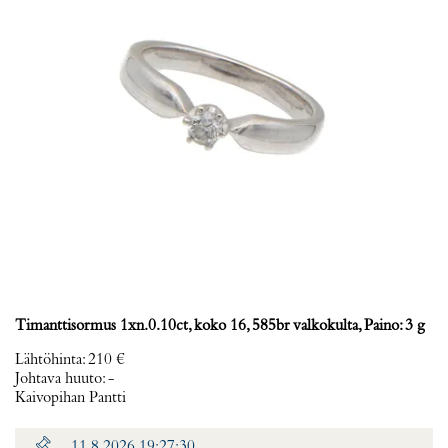
Timanttisormus 1xn.0.10ct, koko 16, 585br valkokulta, Paino: 3 g
Lähtöhinta
:
210 €
Johtava huuto:
-
Kaivopihan Pantti
11.8.2026 19:27:30