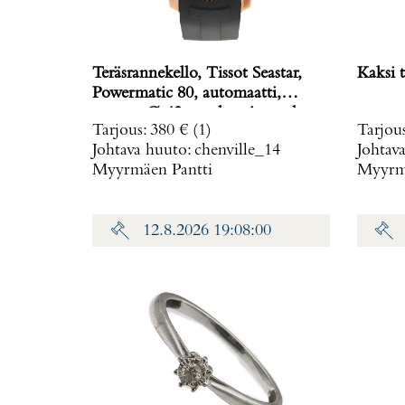
Teräsrannekello, Tissot Seastar,
Kaksi t
Powermatic 80, automaatti,
rungon Ø 43mm, kumiranneke,
Tarjous
:
380 €
(1)
Tarjou
ref. T120407A,
Johtava huuto:
chenville_14
Johtav
Myyrmäen Pantti
Myyrmä
12.8.2026 19:08:00