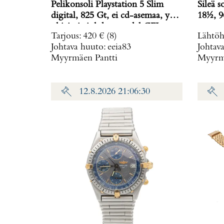
Pelikonsoli Playstation 5 Slim
Sileä s
digital, 825 Gt, ei cd-asemaa, yksi
18½, 9
ohjain ja johdot, model CFI-
Tarjous
:
420 €
(8)
Lähtöh
2016,
Johtava huuto:
eeia83
Johtav
Myyrmäen Pantti
Myyrmä
12.8.2026 21:06:30