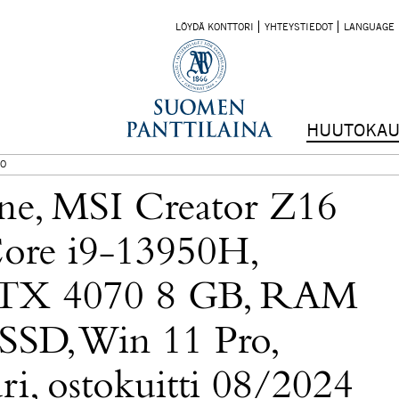
LÖYDÄ KONTTORI
YHTEYSTIEDOT
LANGUAGE
HUUTOKAU
O
one, MSI Creator Z16
Core i9-13950H,
RTX 4070 8 GB, RAM
SD, Win 11 Pro,
uri, ostokuitti 08/2024