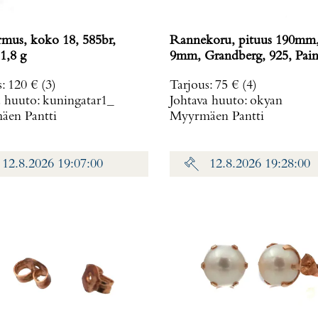
rmus, koko 18, 585br,
Rannekoru, pituus 190mm,
1,8 g
9mm, Grandberg, 925, Pain
g
s
:
120 €
(3)
Tarjous
:
75 €
(4)
a huuto:
kuningatar1_
Johtava huuto:
okyan
en Pantti
Myyrmäen Pantti
12.8.2026 19:07:00
12.8.2026 19:28:00