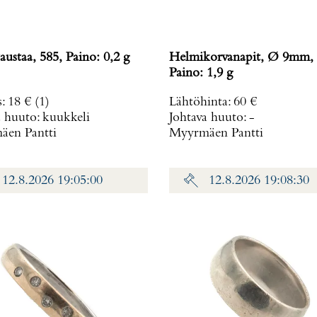
austaa, 585, Paino: 0,2 g
Helmikorvanapit, Ø 9mm, 
Paino: 1,9 g
s
:
18 €
(1)
Lähtöhinta
:
60 €
a huuto:
kuukkeli
Johtava huuto:
-
en Pantti
Myyrmäen Pantti
12.8.2026 19:05:00
12.8.2026 19:08:30