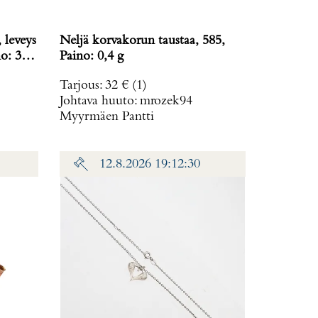
 leveys
Neljä korvakorun taustaa, 585,
o: 38,2
Paino: 0,4 g
Tarjous
:
32 €
(1)
Johtava huuto:
mrozek94
Myyrmäen Pantti
12.8.2026 19:12:30