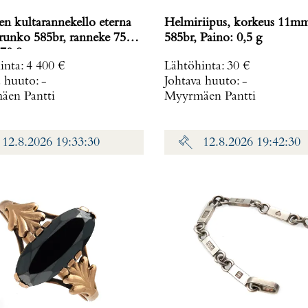
en kultarannekello eterna
Helmiriipus, korkeus 11m
 runko 585br, ranneke 750,
585br, Paino: 0,5 g
70,8 g
inta
:
4 400 €
Lähtöhinta
:
30 €
a huuto:
-
Johtava huuto:
-
en Pantti
Myyrmäen Pantti
12.8.2026 19:33:30
12.8.2026 19:42:30