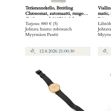
Teräsrannekello, Breitling
Viallin
Chronomat, automaatti, rungon
matic,
Ø 40mm, ref. 81950A, hihnan
Paino: 
Tarjous
:
880 €
(5)
Lähtöh
pituus 160mm, nupista pala
Johtava huuto:
robiwatch
Johtav
irronnut, hihnan kiinnitys löysä,
Myyrmäen Pantti
Myyrmä
laatikko, Paino: 0 g
12.8.2026 21:00:30