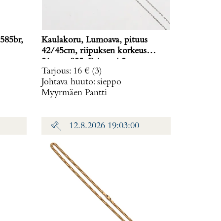
585br,
Kaulakoru, Lumoava, pituus
42/45cm, riipuksen korkeus
21mm, 925, Paino: 4,2 g
Tarjous
:
16 €
(3)
Johtava huuto:
sieppo
Myyrmäen Pantti
12.8.2026 19:03:00