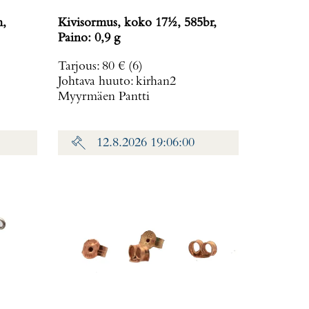
m,
Kivisormus, koko 17½, 585br,
Paino: 0,9 g
Tarjous
:
80 €
(6)
Johtava huuto:
kirhan2
Myyrmäen Pantti
12.8.2026 19:06:00