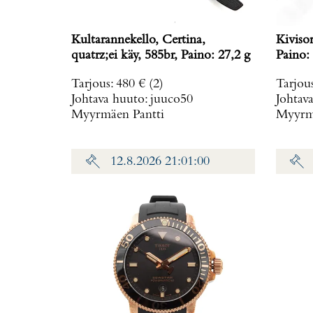
Kultarannekello, Certina,
Kiviso
quatrz;ei käy, 585br, Paino: 27,2 g
Paino: 
Tarjous
:
480 €
(2)
Tarjou
Johtava huuto:
juuco50
Johtav
Myyrmäen Pantti
Myyrmä
12.8.2026 21:01:00