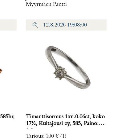
Myyrmäen Pantti
12.8.2026 19:08:00
585br,
Timanttisormus 1xn.0.06ct, koko
17½, Kultajousi oy, 585, Paino:
1,3 g
Tarjous
:
100 €
(1)