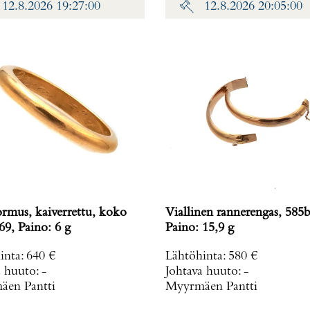
12.8.2026 19:27:00
12.8.2026 20:05:00
ormus, kaiverrettu, koko
Viallinen rannerengas, 585b
69, Paino: 6 g
Paino: 15,9 g
inta
:
640 €
Lähtöhinta
:
580 €
a huuto:
-
Johtava huuto:
-
en Pantti
Myyrmäen Pantti