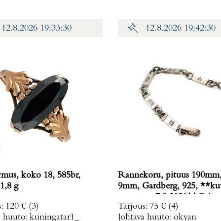
12.8.2026 19:33:30
12.8.2026 19:42:30
rmus, koko 18, 585br,
Rannekoru, pituus 190mm,
1,8 g
9mm, Gardberg, 925, **ku
muutettu 7.9.2026** Paino
s
:
120 €
(3)
Tarjous
:
75 €
(4)
g
a huuto:
kuningatar1_
Johtava huuto:
okyan