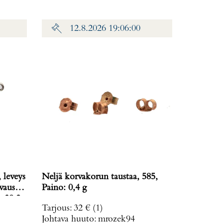
12.8.2026 19:06:00
 leveys
Neljä korvakorun taustaa, 585,
vausta
Paino: 0,4 g
: 38,2
Tarjous
:
32 €
(1)
Johtava huuto:
mrozek94