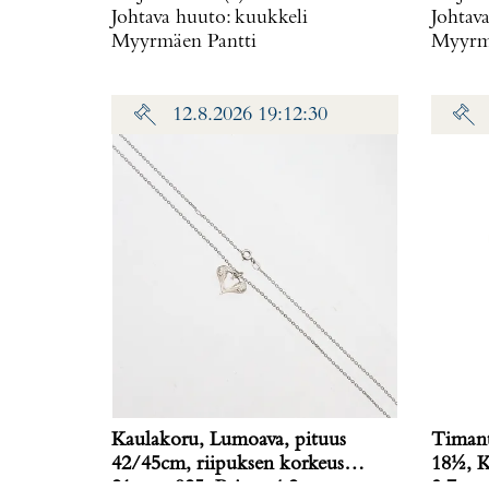
Johtava huuto:
kuukkeli
Johtav
Myyrmäen Pantti
Myyrmä
12.8.2026 19:12:30
Kaulakoru, Lumoava, pituus
Timant
42/45cm, riipuksen korkeus
18½, K
21mm, 925, Paino: 4,2 g
3,7 g