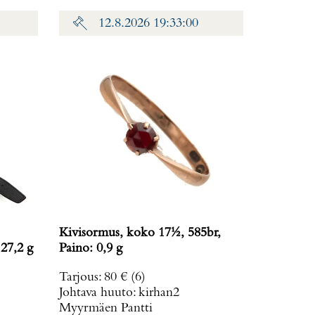
12.8.2026 19:33:00
Kivisormus, koko 17½, 585br,
 27,2 g
Paino: 0,9 g
Tarjous
:
80 €
(6)
Johtava huuto:
kirhan2
Myyrmäen Pantti