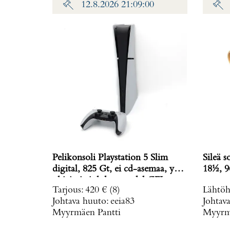
12.8.2026 21:09:00
Pelikonsoli Playstation 5 Slim
Sileä s
digital, 825 Gt, ei cd-asemaa, yksi
18½, 9
ohjain ja johdot, model CFI-
Tarjous
:
420 €
(8)
Lähtöh
2016,
Johtava huuto:
eeia83
Johtav
Myyrmäen Pantti
Myyrmä