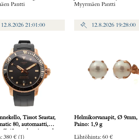
en Pantti
Myyrmäen Pantti
12.8.2026 21:01:00
12.8.2026 19:28:00
nnekello, Tissot Seastar,
Helmikorvanapit, Ø 9mm, 
atic 80, automaatti,
Paino: 1,9 g
n Ø 43mm, kumiranneke,
s
:
380 €
(1)
Lähtöhinta
:
60 €
120407A,