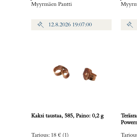
Myyrmäen Pantti
Myyrmä
12.8.2026 19:07:00
Kaksi taustaa, 585, Paino: 0,2 g
Teräsra
Powerm
rungo
Tarjous
:
18 €
(1)
Tarjou
ref. T