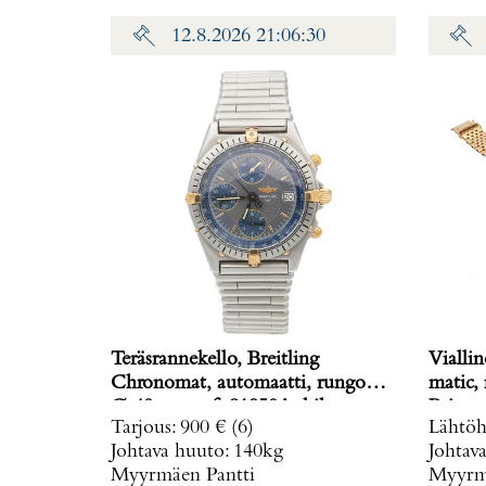
12.8.2026 21:06:30
Teräsrannekello, Breitling
Viallin
Chronomat, automaatti, rungon
matic,
Ø 40mm, ref. 81950A, hihnan
Paino: 
Tarjous
:
900 €
(6)
Lähtöh
pituus 160mm, nupista pala
Johtava huuto:
140kg
Johtav
irronnut, hihnan kiinnitys löysä,
Myyrmäen Pantti
Myyrmä
laatikko, Paino: 0 g