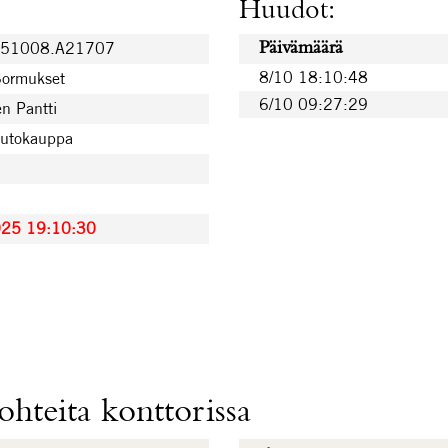
Huudot:
251008.A21707
Päivämäärä
8/10 18:10:48
Sormukset
6/10 09:27:29
n Pantti
uutokauppa
025 19:10:30
hteita konttorissa