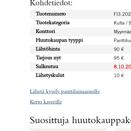
Kohdetiedot:
FI3.20
Tuotenumero
Kulta / 
Tuotekategoria
Myyrmäe
Konttori
Panttih
Huutokaupan tyyppi
90 €
Lähtöhinta
95 €
Tarjous nyt
8.10.2
Sulkeutuu
10 €
Lähetyskulut
Lähetä kysely panttilainaamolle
Kerro kaverille
Suosittuja huutokauppako