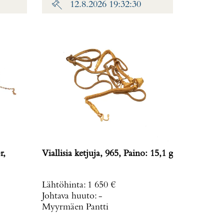
12.8.2026 19:32:30
r,
Viallisia ketjuja, 965, Paino: 15,1 g
Lähtöhinta
:
1 650 €
Johtava huuto:
-
Myyrmäen Pantti