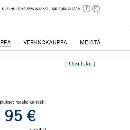
UUSI HUUTOKAUPPA-ASIAKAS
KIRJAUDU SISÄÄN
PPA
VERKKOKAUPPA
MEISTÄ
|
Uusi haku
|
joukset reaaliaikaisesti:
95
€
(pmk40)