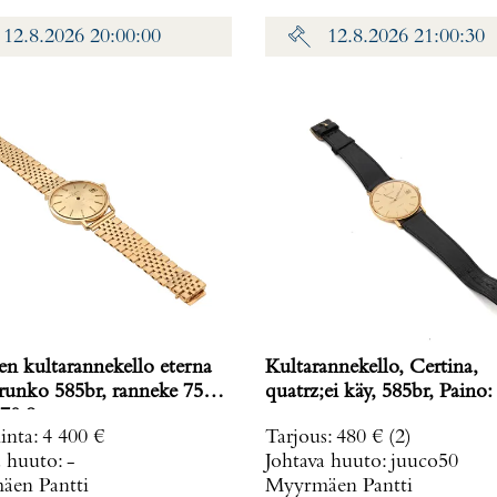
12.8.2026 20:00:00
12.8.2026 21:00:30
en kultarannekello eterna
Kultarannekello, Certina,
 runko 585br, ranneke 750,
quatrz;ei käy, 585br, Paino:
70,8 g
inta
:
4 400 €
Tarjous
:
480 €
(2)
a huuto:
-
Johtava huuto:
juuco50
en Pantti
Myyrmäen Pantti