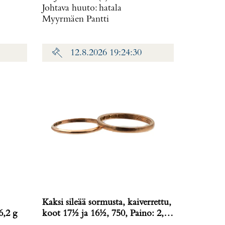
Johtava huuto:
hatala
Myyrmäen Pantti
12.8.2026 19:24:30
Kaksi sileää sormusta, kaiverrettu,
6,2 g
koot 17½ ja 16½, 750, Paino: 2,5
g