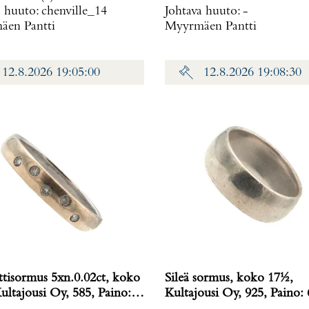
a huuto:
chenville_14
Johtava huuto:
-
en Pantti
Myyrmäen Pantti
12.8.2026 19:05:00
12.8.2026 19:08:30
tisormus 5xn.0.02ct, koko
Sileä sormus, koko 17½,
ultajousi Oy, 585, Paino:
Kultajousi Oy, 925, Paino: 