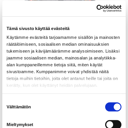
Tämä sivusto käyttää evästeitä
Käytämme evästeitä tarjoamamme sisällön ja mainosten
räätälöimiseen, sosiaalisen median ominaisuuksien
tukemiseen ja kävijämäärämme analysoimiseen. Lisäksi
jaamme sosiaalisen median, mainosalan ja analytiikka-
Rannekello Casio G-Shock, Mudmaster, GWG-2000, 5678, Ø
50mm, pituus 23cm.
alan kumppaneillemme tietoja siitä, miten käytät
sivustoamme. Kumppanimme voivat yhdistää näitä
Tarjous
:
140 €
(1)
tietoja muihin tietoihin, joita olet antanut heille tai joita on
Johtava huuto:
adalia
Hakaniemen Pantti
kerätty, kun olet käyttänyt heidän palvelujaan.
20.8.2026 19:01:30
Suostumuksen
Välttämätön
valinta
Mieltymykset