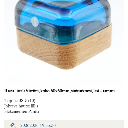
Rasia Iittala Vitriini, koko 60x60mm, siniturkoosi, lasi - tammi.
Tarjous
:
38 €
(10)
Johtava huuto:
lillis
Hakaniemen Pantti
20.8.2026 19:55:30