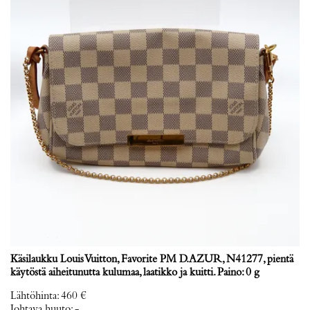
Käsilaukku Louis Vuitton, Favorite PM D.AZUR, N41277, pientä
käytöstä aiheitunutta kulumaa, laatikko ja kuitti. Paino: 0 g
Lähtöhinta
:
460 €
Johtava huuto:
-