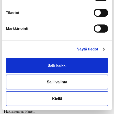
Tilastot
Markkinointi
Näytä tiedot
Salli kaikki
Salli valinta
Timanttisormus 2xn.0.40ct 1xn.0.80ct, koko 20¼, leveys 6-
15mm, 750br kelta-, valko- ja punakultaa, Paino: 11 g
Kiellä
Lähtöhinta
:
2 200 €
Johtava huuto:
-
Hakaniemen Pantti