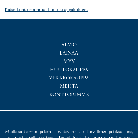
Katso konttorin muut huutokauppakohteet
ARVIO
LAINAA
MYY
HUUTOKAUPPA
VERKKOKAUPPA
MEISTÄ
KONTTORIMME
Meillä saat arvion ja lainaa arvotavaroistasi. Turvallinen ja fiksu laina,
ilman riskiä velkakierteestä. Tervetuloa älykkäämpään panttiin, jossa