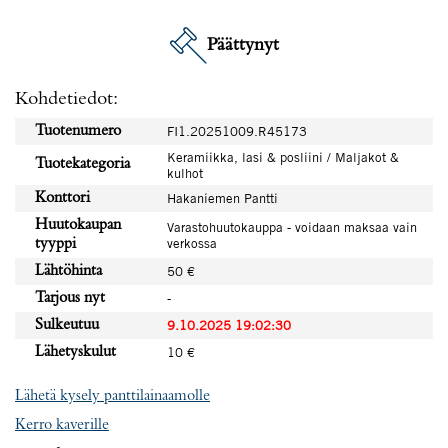
Päättynyt
Kohdetiedot:
Tuotenumero
FI1.20251009.R45173
Keramiikka, lasi & posliini / Maljakot &
Tuotekategoria
kulhot
Konttori
Hakaniemen Pantti
Huutokaupan
Varastohuutokauppa - voidaan maksaa vain
verkossa
tyyppi
Lähtöhinta
50 €
Tarjous nyt
-
Sulkeutuu
9.10.2025 19:02:30
Lähetyskulut
10 €
Lähetä kysely panttilainaamolle
Kerro kaverille