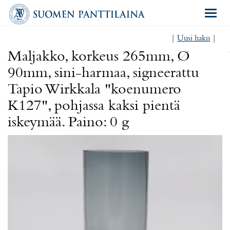
Navigat
|
Uusi haku
|
Maljakko, korkeus 265mm, Ø
90mm, sini-harmaa, signeerattu
Tapio Wirkkala "koenumero
K127", pohjassa kaksi pientä
iskeymää. Paino: 0 g