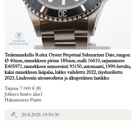
Teräsrannekello Rolex Oyster Perpetual Submariner Date, rungon
Ø 40mm, rannekkeen pituus 185mm, malli 16610, sarjanumero
E405971, rannekkeen numerointi 93150, automaatti, 1990-luvulta,
kaksi rannekkeen lisäpalaa, lukko vaihdettu 2022, täyshuollettu
2023, Lindroosin aitoustodistus ja alkuperäinen laatikko.
Tarjous
:
7 000 €
(8)
Johtava huuto:
alias1
Hakaniemen Pantti
20.8.2026 19:50:30