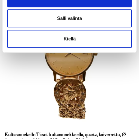
Salli valinta
Kiellä
Kultarannekello Tissot kultarannekkeella, quartz, kaiverrettu, Ø