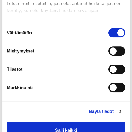
tietoja muihin tietoihin, joita olet antanut heille tai joita on
kerätty, kun olet käyttänyt heidän palvelujaan.
Suostumuksen
Välttämätön
valinta
Mieltymykset
Tilastot
Timanttisormus 2xn.0.40ct 1xn.0.80ct, koko 20¼, leveys 6-
Markkinointi
15mm, 750br kelta-, valko- ja punakultaa, Paino: 11 g
Lähtöhinta
:
2 200 €
Johtava huuto:
-
Näytä tiedot
Hakaniemen Pantti
20.8.2026 19:32:30
Salli kaikki