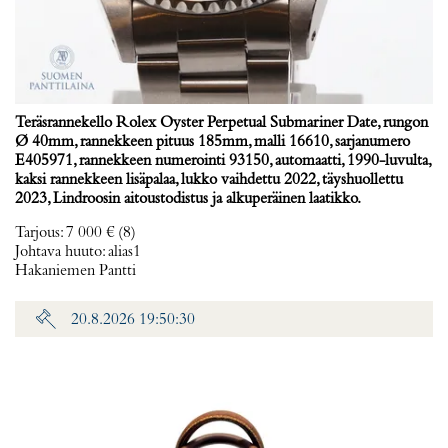
Teräsrannekello Rolex Oyster Perpetual Submariner Date, rungon
Ø 40mm, rannekkeen pituus 185mm, malli 16610, sarjanumero
E405971, rannekkeen numerointi 93150, automaatti, 1990-luvulta,
kaksi rannekkeen lisäpalaa, lukko vaihdettu 2022, täyshuollettu
2023, Lindroosin aitoustodistus ja alkuperäinen laatikko.
Tarjous
:
7 000 €
(8)
Johtava huuto:
alias1
Hakaniemen Pantti
20.8.2026 19:50:30