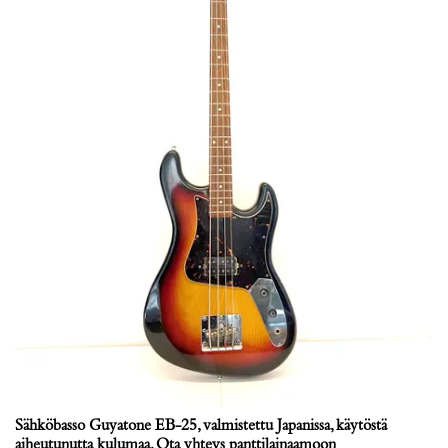
Sähköbasso Guyatone EB-25, valmistettu Japanissa, käytöstä
aiheutunutta kulumaa. Ota yhteys panttilainaamoon