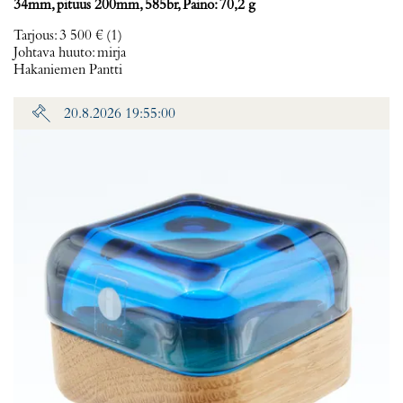
34mm, pituus 200mm, 585br, Paino: 70,2 g
Tarjous
:
3 500 €
(1)
Johtava huuto:
mirja
Hakaniemen Pantti
20.8.2026 19:55:00