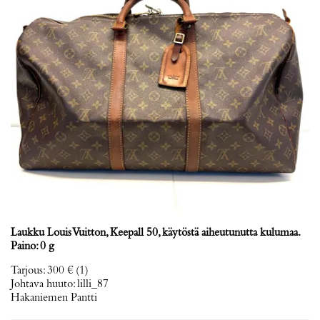
Laukku Louis Vuitton, Keepall 50, käytöstä aiheutunutta kulumaa.
Paino: 0 g
Tarjous
:
300 €
(1)
Johtava huuto:
lilli_87
Hakaniemen Pantti