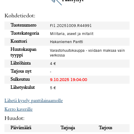
Kohdetiedot:
Tuotenumero
FI1.20251009.R44991
Tuotekategoria
Militaria, aseet ja mitalit
Konttori
Hakaniemen Pantti
Huutokaupan
Varastohuutokauppa - voidaan maksaa vain
verkossa
tyyppi
Lähtöhinta
4 €
Tarjous nyt
-
Sulkeutuu
9.10.2025 19:04:00
Lähetyskulut
5 €
Lähetä kysely panttilainaamolle
Kerro kaverille
Huudot:
Päivämäärä
Tarjoaja
Tarjous