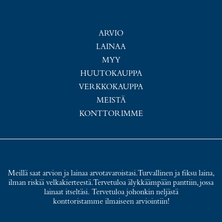
ARVIO
LAINAA
MYY
HUUTOKAUPPA
VERKKOKAUPPA
MEISTÄ
KONTTORIMME
Meillä saat arvion ja lainaa arvotavaroistasi. Turvallinen ja fiksu laina,
ilman riskiä velkakierteestä. Tervetuloa älykkäämpään panttiin, jossa
lainaat itseltäsi. Tervetuloa johonkin neljästä
konttoristamme ilmaiseen arviointiin!