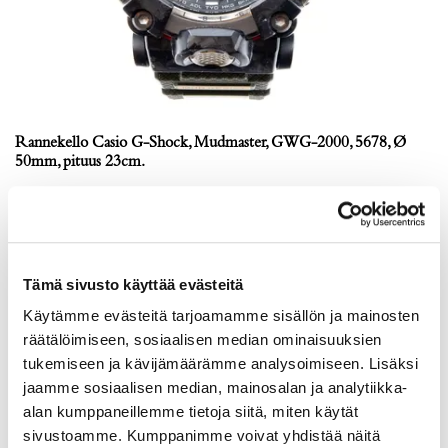
Rannekello Casio G-Shock, Mudmaster, GWG-2000, 5678, Ø
50mm, pituus 23cm.
Tarjous
:
140 €
(1)
Johtava huuto:
adalia
Hakaniemen Pantti
20.8.2026 19:01:30
Tämä sivusto käyttää evästeitä
Käytämme evästeitä tarjoamamme sisällön ja mainosten
räätälöimiseen, sosiaalisen median ominaisuuksien
tukemiseen ja kävijämäärämme analysoimiseen. Lisäksi
jaamme sosiaalisen median, mainosalan ja analytiikka-
alan kumppaneillemme tietoja siitä, miten käytät
sivustoamme. Kumppanimme voivat yhdistää näitä