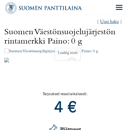
Navigat
|
Uusi haku
|
Suomen Väestönsuojelujärjestön
rintamerkki Paino: 0 g
Loading zoom
Tarjoukset reaaliaikaisesti:
4
€
Päättynyt