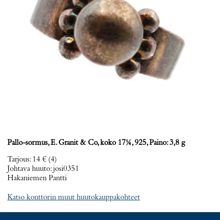
Pallo-sormus, E. Granit & Co, koko 17¼, 925, Paino: 3,8 g
Tarjous
:
14 €
(4)
Johtava huuto:
josi0351
Hakaniemen Pantti
Katso konttorin muut huutokauppakohteet