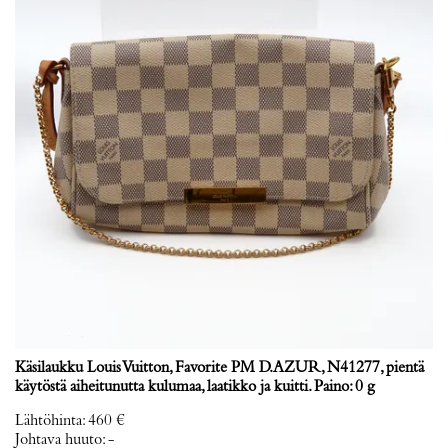
Käsilaukku Louis Vuitton, Favorite PM D.AZUR, N41277, pientä
käytöstä aiheitunutta kulumaa, laatikko ja kuitti. Paino: 0 g
Lähtöhinta
:
460 €
Johtava huuto:
-