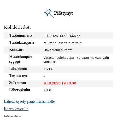
Päättynyt
Kohdetiedot:
Tuotenumero
FI1.20251009.R44677
Tuotekategoria
Militaria, aseet ja mitalit
Konttori
Hakaniemen Pantti
Huutokaupan
Varastohuutokauppa - voidaan maksaa vain
verkossa
tyyppi
Lähtöhinta
150 €
Tarjous nyt
-
Sulkeutuu
9.10.2025 19:10:30
Lähetyskulut
10 €
Lähetä kysely panttilainaamolle
Kerro kaverille