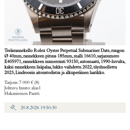
Teräsrannekello Rolex Oyster Perpetual Submariner Date, rungon
Ø 40mm, rannekkeen pituus 185mm, malli 16610, sarjanumero
E405971, rannekkeen numerointi 93150, automaatti, 1990-luvulta,
kaksi rannekkeen lisäpalaa, lukko vaihdettu 2022, täyshuollettu
2023, Lindroosin aitoustodistus ja alkuperäinen laatikko.
Tarjous
:
7 000 €
(8)
Johtava huuto:
alias1
Hakaniemen Pantti
20.8.2026 19:50:30