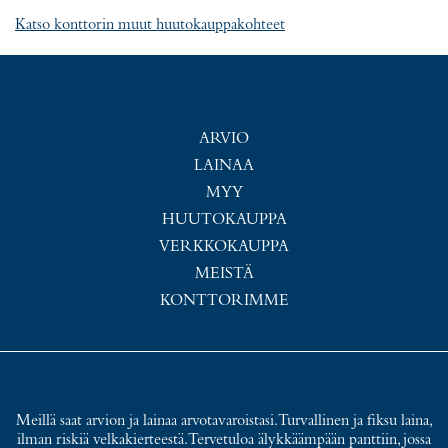
Katso konttorin muut huutokauppakohteet
ARVIO
LAINAA
MYY
HUUTOKAUPPA
VERKKOKAUPPA
MEISTÄ
KONTTORIMME
Meillä saat arvion ja lainaa arvotavaroistasi. Turvallinen ja fiksu laina,
ilman riskiä velkakierteestä. Tervetuloa älykkäämpään panttiin, jossa