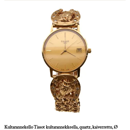
Kultarannekello Tissot kultarannekkeella, quartz, kaiverrettu, Ø