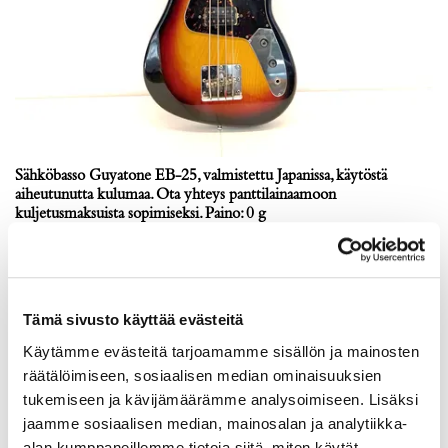
Sähköbasso Guyatone EB-25, valmistettu Japanissa, käytöstä
aiheutunutta kulumaa. Ota yhteys panttilainaamoon
kuljetusmaksuista sopimiseksi. Paino: 0 g
Tarjous
:
140 €
(1)
Johtava huuto:
tomba
Hakaniemen Pantti
Tämä sivusto käyttää evästeitä
20.8.2026 19:01:30
Käytämme evästeitä tarjoamamme sisällön ja mainosten
räätälöimiseen, sosiaalisen median ominaisuuksien
tukemiseen ja kävijämäärämme analysoimiseen. Lisäksi
jaamme sosiaalisen median, mainosalan ja analytiikka-
alan kumppaneillemme tietoja siitä, miten käytät