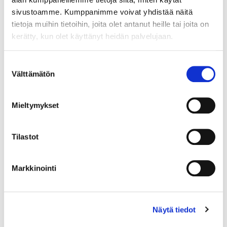
sivustoamme. Kumppanimme voivat yhdistää näitä
tietoja muihin tietoihin, joita olet antanut heille tai joita on
kerätty, kun olet käyttänyt heidän palvelujaan.
Suostumuksen
Välttämätön
valinta
Mieltymykset
Tilastot
Markkinointi
Timanttisormus 2xn.0.40ct 1xn.0.80ct, koko 20¼, leveys 6-
15mm, 750br kelta-, valko- ja punakultaa, Paino: 11 g
Lähtöhinta
:
2 200 €
Näytä tiedot
Johtava huuto:
-
Hakaniemen Pantti