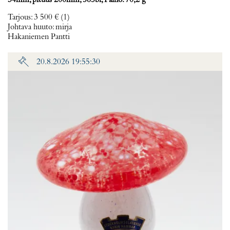
34mm, pituus 200mm, 585br, Paino: 70,2 g
Tarjous
:
3 500 €
(1)
Johtava huuto:
mirja
Hakaniemen Pantti
20.8.2026 19:55:30