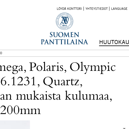
LÖYDÄ KONTTORI
YHTEYSTIEDOT
LANGUAGE
HUUTOKAU
O
ega, Polaris, Olympic
86.1231, Quartz,
an mukaista kulumaa,
s 200mm