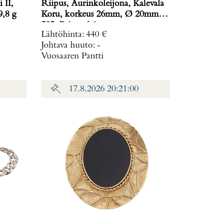
 II,
Riipus, Aurinkoleijona, Kalevala
ino: 19,8 g
Koru, korkeus 26mm, Ø 20mm,
585, Paino: 6,1 g
Lähtöhinta
:
440 €
Johtava huuto:
-
Vuosaaren Pantti
17.8.2026 20:21:00