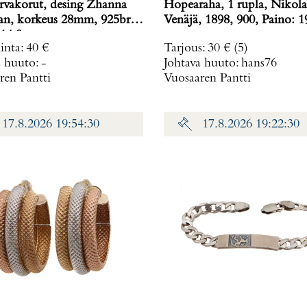
rvakorut, desing Zhanna
Hopearaha, 1 rupla, Nikolai
n, korkeus 28mm, 925br,
Venäjä, 1898, 900, Pa
14,9 g
inta
:
40 €
Tarjous
:
30 €
(5)
a huuto:
-
Johtava huuto:
hans76
ren Pantti
Vuosaaren Pantti
17.8.2026 19:54:30
17.8.2026 19:22:30