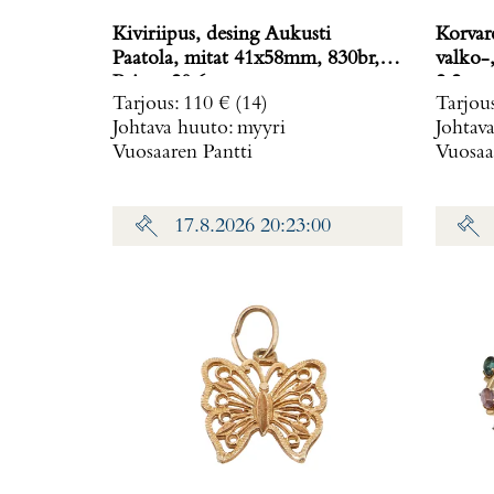
Kiviriipus, desing Aukusti
Korvar
Paatola, mitat 41x58mm, 830br,
valko-, 
Paino: 20,6 g
2,2 g
Tarjous
:
110 €
(14)
Tarjou
Johtava huuto:
myyri
Johtav
Vuosaaren Pantti
Vuosaa
17.8.2026 20:23:00