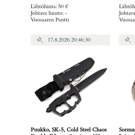
Lähtöhinta
:
50 €
Lähtöh
Johtava huuto:
-
Johtav
Vuosaaren Pantti
Vuosaa
17.8.2026 20:46:30
Puukko, SK-5, Cold Steel Chaos
Sormus,