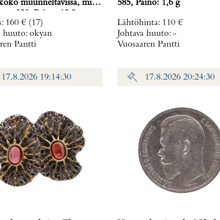
585, Paino: 1,6 g
26x32mm, 830, Paino: 13,2 g
s
:
160 €
(17)
Lähtöhinta
:
110 €
a huuto:
okyan
Johtava huuto:
-
ren Pantti
Vuosaaren Pantti
17.8.2026 19:14:30
17.8.2026 20:24:30