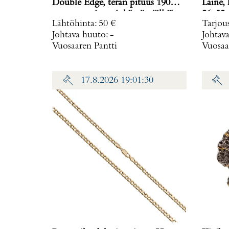
Double Edge, terän pituus 190
Laine, koko muunneltavissa, mitat
mm, muovituppi, käytön jälkiä
Lähtöhinta
:
50 €
Tarjou
Johtava huuto:
-
Johtav
Vuosaaren Pantti
Vuosaa
17.8.2026 19:01:30