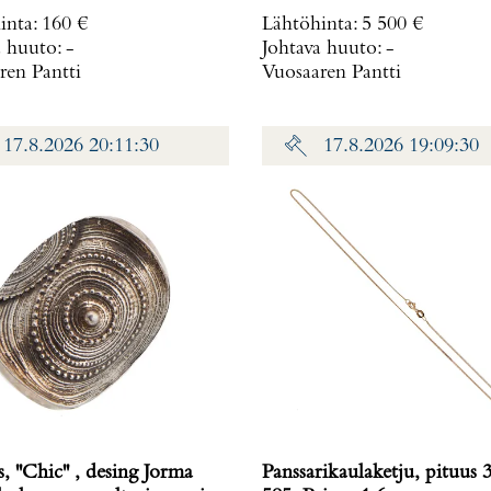
chronometer, taulun Ø 32
inta
:
160 €
Lähtöhinta
:
5 500 €
rannekkeen Ø 58-62cm, kä
a huuto:
-
Johtava huuto:
-
jälkiä ja lasissa naarmuja, 7
ren Pantti
Vuosaaren Pantti
Paino: 71,2 g
17.8.2026 20:11:30
17.8.2026 19:09:30
 ''Chic'' , desing Jorma
Panssarikaulaketju, pituus 