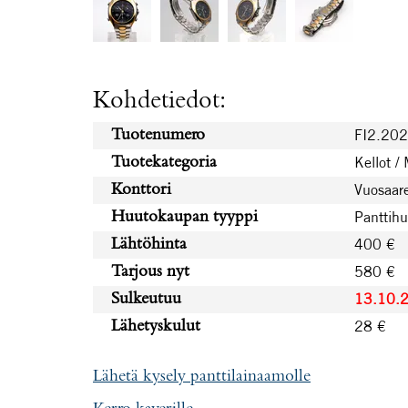
Kohdetiedot:
FI2.20
Tuotenumero
Kellot /
Tuotekategoria
Vuosaare
Konttori
Panttih
Huutokaupan tyyppi
400 €
Lähtöhinta
580 €
Tarjous nyt
13.10.
Sulkeutuu
28 €
Lähetyskulut
Lähetä kysely panttilainaamolle