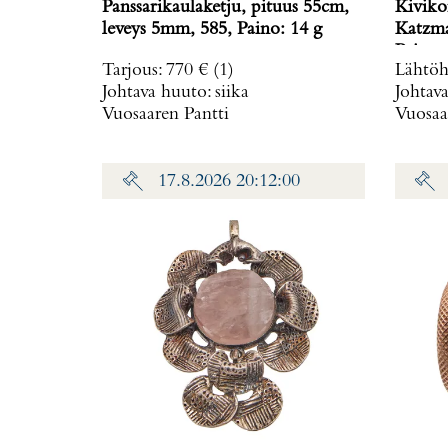
Panssarikaulaketju, pituus 55cm,
Kiviko
leveys 5mm, 585, Paino: 14 g
Katzma
Paino: 
Tarjous
:
770 €
(1)
Lähtöh
Johtava huuto:
siika
Johtav
Vuosaaren Pantti
Vuosaa
17.8.2026 20:12:00