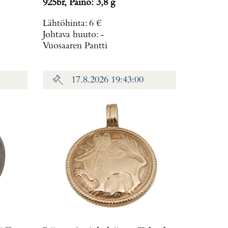
925br, Paino: 3,8 g
Lähtöhinta
:
6 €
Johtava huuto:
-
Vuosaaren Pantti
17.8.2026 19:43:00