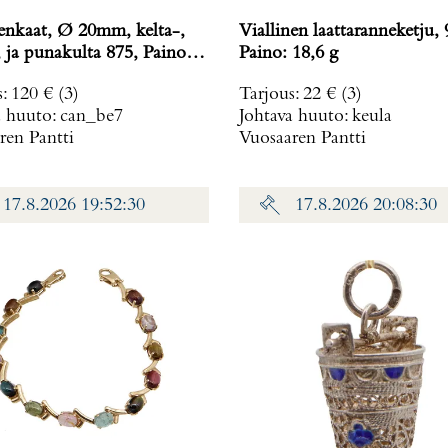
enkaat, Ø 20mm, kelta-,
Viallinen laattaranneketju, 
ja punakulta 875, Paino:
Paino: 18,6 g
s
:
120 €
(3)
Tarjous
:
22 €
(3)
a huuto:
can_be7
Johtava huuto:
keula
ren Pantti
Vuosaaren Pantti
17.8.2026 19:52:30
17.8.2026 20:08:30