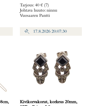
mm,
925br, Paino: 10,5 g
Tarjous
:
40 €
(7)
ytön
Johtava huuto:
ninnu
50br,
Vuosaaren Pantti
17.8.2026 20:07:30
38cm,
Kivikorvakorut, korkeus 20mm,