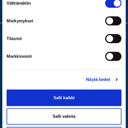
MEISTÄ
Välttämätön
valinta
KONTTORIMME
Mieltymykset
Tilastot
Meillä saat arvion ja lainaa arvotavaroistasi. Turvallinen ja fiksu laina,
ilman riskiä velkakierteestä. Tervetuloa älykkäämpään panttiin, jossa
lainaat itseltäsi. Tervetuloa johonkin neljästä
Markkinointi
konttoristamme ilmaiseen arviointiin!
Näytä tiedot
Salli kaikki
Salli valinta