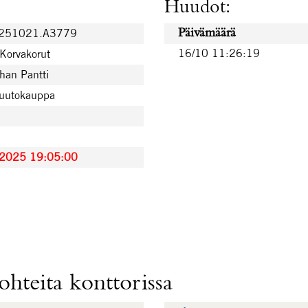
Huudot:
0251021.A3779
Päivämäärä
16/10 11:26:19
 Korvakorut
han Pantti
huutokauppa
.2025 19:05:00
hteita konttorissa