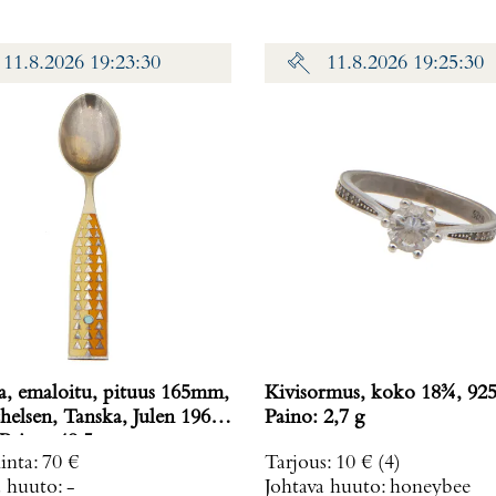
11.8.2026 19:23:30
11.8.2026 19:25:30
a, emaloitu, pituus 165mm,
Kivisormus, koko 18¾, 925
helsen, Tanska, Julen 1960,
Paino: 2,7 g
Paino: 48,5 g
inta
:
70 €
Tarjous
:
10 €
(4)
a huuto:
-
Johtava huuto:
honeybee