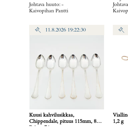
Johtava huuto:
-
Johtav
Kaivopihan Pantti
Kaivop
11.8.2026 19:22:30
Kuusi kahvilusikkaa,
Vialline
Chippendale, pituus 115mm, 830,
1,2 g
Paino: 74 g