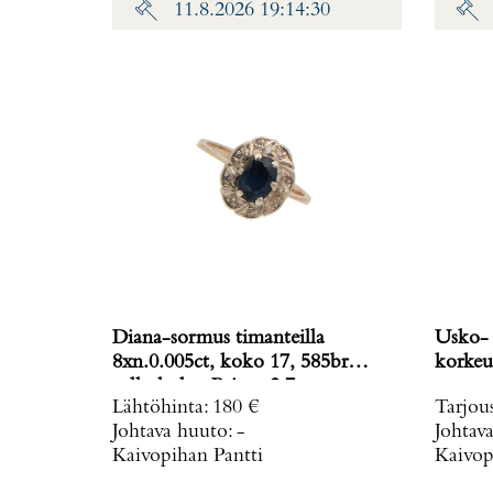
11.8.2026 19:14:30
Diana-sormus timanteilla
Usko- 
8xn.0.005ct, koko 17, 585br
valkokulta, Paino: 2,7 g
Lähtöhinta
:
180 €
Tarjou
Johtava huuto:
-
Johtav
Kaivopihan Pantti
Kaivop