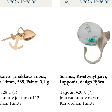
11.8.2026 19:28:00
11.8.2026 19:36:00
toivo- ja rakkaus-riipus,
Sormus, Kivettynyt järvi,
korkeus 14mm, 585, Paino: 0,4 g
Lapponia, design Björn
Weckström, koko muunnelt
s
:
28 €
(1)
Tarjous
:
420 €
(7)
vuodelta 1972, 925br, Paino
a huuto:
jokujoku112
Johtava huuto:
okyan
g
ihan Pantti
Kaivopihan Pantti