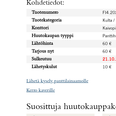
Kohdetiedot:
FI4.2
Tuotenumero
Kulta /
Tuotekategoria
Kaivopi
Konttori
Pantti
Huutokaupan tyyppi
60 €
Lähtöhinta
60 €
Tarjous nyt
21.10
Sulkeutuu
10 €
Lähetyskulut
Lähetä kysely panttilainaamolle
Kerro kaverille
Suosittuja huutokauppako