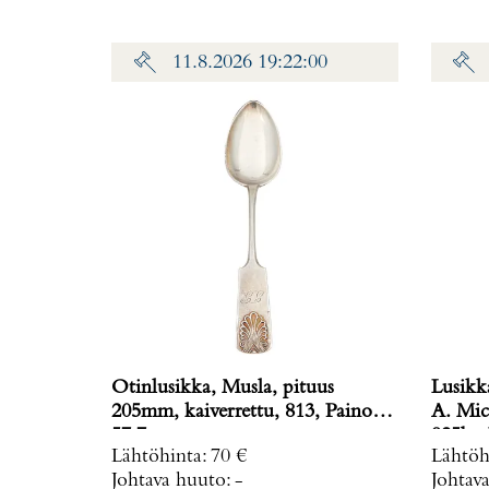
11.8.2026 19:22:00
Otinlusikka, Musla, pituus
Lusikk
205mm, kaiverrettu, 813, Paino:
A. Mic
57,7 g
925br, 
Lähtöhinta
:
70 €
Lähtöh
Johtava huuto:
-
Johtav