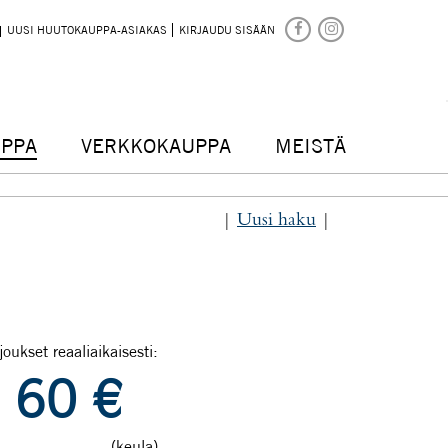
UUSI HUUTOKAUPPA-ASIAKAS
KIRJAUDU SISÄÄN
PPA
VERKKOKAUPPA
MEISTÄ
|
Uusi haku
|
joukset reaaliaikaisesti:
60
€
(keula)