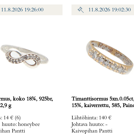
11.8.2026 19:26:00
11.8.2026 19:02:30
rmus, koko 18¾, 925br,
Timanttisormus 5xn.0.05ct
2,9 g
15¾, kaiverrettu, 585, Paino
s
:
14 €
(6)
Lähtöhinta
:
140 €
a huuto:
honeybee
Johtava huuto:
-
ihan Pantti
Kaivopihan Pantti