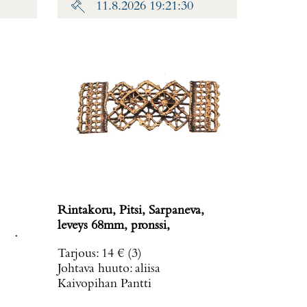
11.8.2026 19:21:30
Rintakoru, Pitsi, Sarpaneva,
leveys 68mm, pronssi,
avissa,
Tarjous
:
14 €
(3)
: 19,8
Johtava huuto:
aliisa
Kaivopihan Pantti