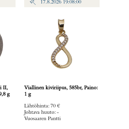
17.8.2026 19:08:00
 II,
Viallinen kiviriipus, 585br, Paino:
ino: 19,8 g
1 g
Lähtöhinta
:
70 €
Johtava huuto:
-
Vuosaaren Pantti