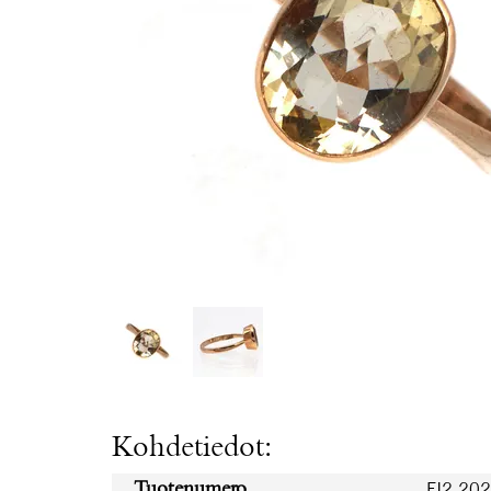
Kohdetiedot:
FI2.20
Tuotenumero