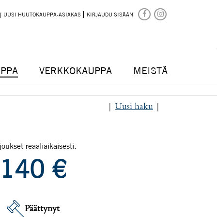
UUSI HUUTOKAUPPA-ASIAKAS
KIRJAUDU SISÄÄN
PPA
VERKKOKAUPPA
MEISTÄ
|
Uusi haku
|
joukset reaaliaikaisesti:
140
€
Päättynyt