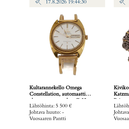
17.8.2026 19:44:30
Kultarannekello Omega
Kiviko
Constellation, automaatti
Katzma
chronometer, taulun Ø 32mm,
Paino: 
Lähtöhinta
:
5 500 €
Lähtöh
rannekkeen Ø 58-62cm, käytön
Johtava huuto:
-
Johtav
jälkiä ja lasissa naarmuja, 750br,
Vuosaaren Pantti
Vuosaa
Paino: 71,2 g