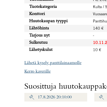
Kulta / 
Tuotekategoria
Vuosaare
Konttori
Panttih
Huutokaupan tyyppi
140 €
Lähtöhinta
-
Tarjous nyt
10.11.
Sulkeutuu
10 €
Lähetyskulut
Lähetä kysely panttilainaamolle
Kerro kaverille
Suosittuja huutokauppako
17.8.2026 20:10:00