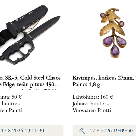
, SK-5, Cold Steel Chaos
Kiviriipus, korkeus 27mm, 
 Edge, terän pituus 190
Paino: 1,8 g
ovituppi, käytön jälkiä
inta
:
50 €
Lähtöhinta
:
160 €
a huuto:
-
Johtava huuto:
-
ren Pantti
Vuosaaren Pantti
17.8.2026 19:01:30
17.8.2026 19:09:30