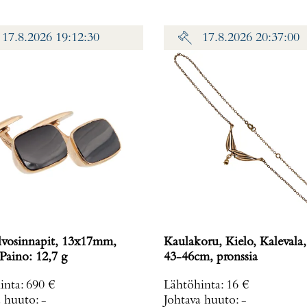
17.8.2026 19:12:30
17.8.2026 20:37:00
lvosinnapit, 13x17mm,
Kaulakoru, Kielo, Kalevala,
585br, Paino: 12,7 g
43-46cm, pronssia
inta
:
690 €
Lähtöhinta
:
16 €
a huuto:
-
Johtava huuto:
-