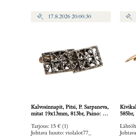
17.8.2026 20:00:30
Kalvosinnapit, Pitsi, P. Sarpaneva,
Kivika
mitat 19x13mm, 813br, Paino: 8,7
g
Tarjous
:
15 €
(1)
Lähtöh
Johtava huuto:
violalot77_
Johtav