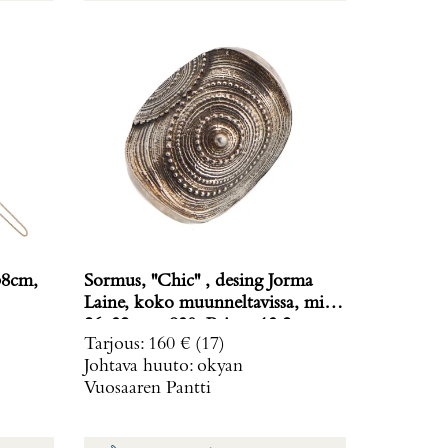
38cm,
Sormus, ''Chic'' , desing Jorma
Laine, koko muunneltavissa, mitat
26x32mm, 830, Paino: 13,2 g
Tarjous
:
160 €
(17)
Johtava huuto:
okyan
Vuosaaren Pantti