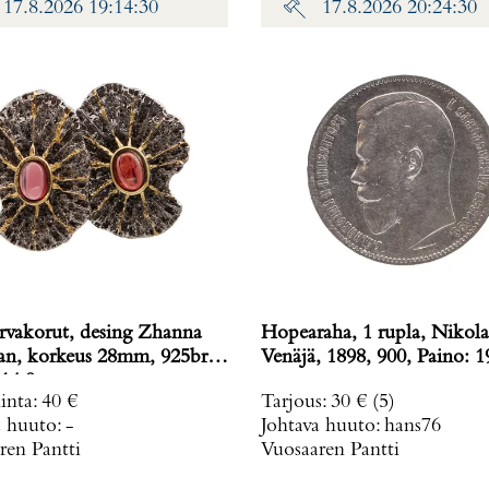
17.8.2026 19:14:30
17.8.2026 20:24:30
rvakorut, desing Zhanna
Hopearaha, 1 rupla, Nikolai
n, korkeus 28mm, 925br,
Venäjä, 1898, 900, Pa
14,9 g
inta
:
40 €
Tarjous
:
30 €
(5)
a huuto:
-
Johtava huuto:
hans76
ren Pantti
Vuosaaren Pantti