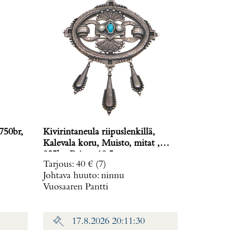
750br,
Kivirintaneula riipuslenkillä,
Kalevala koru, Muisto, mitat ,
925br, Paino: 10,5 g
Tarjous
:
40 €
(7)
Johtava huuto:
ninnu
Vuosaaren Pantti
17.8.2026 20:11:30