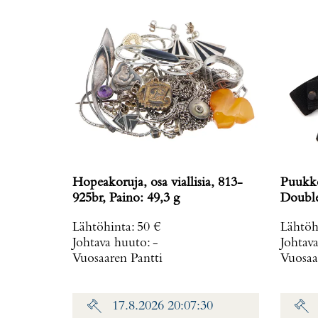
Hopeakoruja, osa viallisia, 813-
Puukko
925br, Paino: 49,3 g
Double
mm, mu
Lähtöhinta
:
50 €
Lähtöh
Johtava huuto:
-
Johtav
Vuosaaren Pantti
Vuosaa
17.8.2026 20:07:30