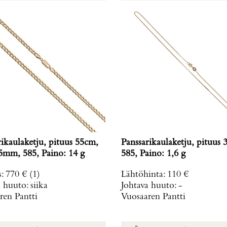
rikaulaketju, pituus 55cm,
Panssarikaulaketju, pituus 
 5mm, 585, Paino: 14 g
585, Paino: 1,6 g
s
:
770 €
(1)
Lähtöhinta
:
110 €
a huuto:
siika
Johtava huuto:
-
ren Pantti
Vuosaaren Pantti