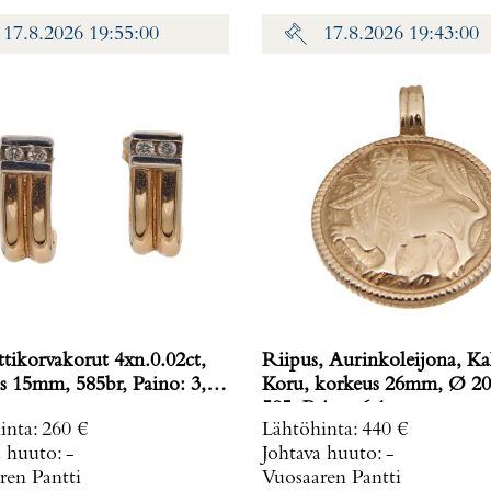
17.8.2026 19:55:00
17.8.2026 19:43:00
tikorvakorut 4xn.0.02ct,
Riipus, Aurinkoleijona, Ka
5mm, 585br, Paino: 3,7
Koru, korkeus 26mm, Ø 2
585, Paino: 6,1 g
inta
:
260 €
Lähtöhinta
:
440 €
a huuto:
-
Johtava huuto:
-
ren Pantti
Vuosaaren Pantti