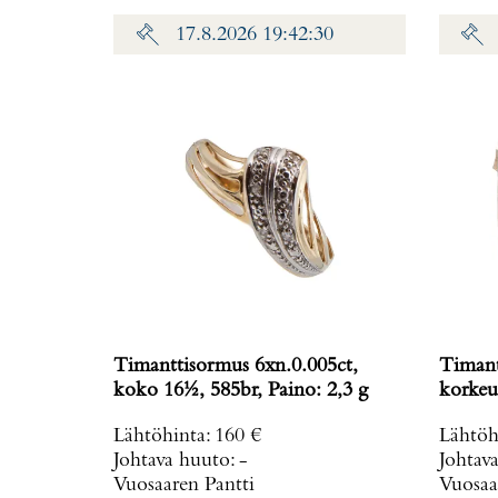
17.8.2026 19:42:30
Timanttisormus 6xn.0.005ct,
Timant
koko 16½, 585br, Paino: 2,3 g
korkeus 1
g
Lähtöhinta
:
160 €
Lähtöh
Johtava huuto:
-
Johtav
Vuosaaren Pantti
Vuosaa