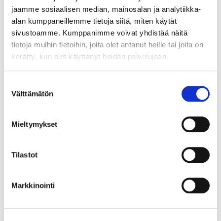
jaamme sosiaalisen median, mainosalan ja analytiikka-
alan kumppaneillemme tietoja siitä, miten käytät
sivustoamme. Kumppanimme voivat yhdistää näitä
tietoja muihin tietoihin, joita olet antanut heille tai joita on
kerätty, kun olet käyttänyt heidän palvelujaan.
Suostumuksen
Välttämätön
valinta
Mieltymykset
Tilastot
Markkinointi
Kivikorvakorut, desing Zhanna Katzman, korkeus 28mm, 925br,
Paino: 14,9 g