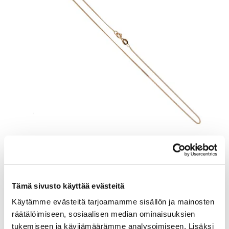
Panssarikaulaketju, pituus 38cm, 585, Paino: 1,6 g
Lähtöhinta
:
110 €
Johtava huuto:
-
Tämä sivusto käyttää evästeitä
Vuosaaren Pantti
Käytämme evästeitä tarjoamamme sisällön ja mainosten
räätälöimiseen, sosiaalisen median ominaisuuksien
17.8.2026 19:14:30
tukemiseen ja kävijämäärämme analysoimiseen. Lisäksi