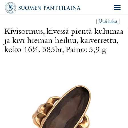
Navigat
|
Uusi haku
|
Kivisormus, kivessä pientä kulumaa
ja kivi hieman heiluu, kaiverrettu,
koko 16¼, 585br, Paino: 5,9 g