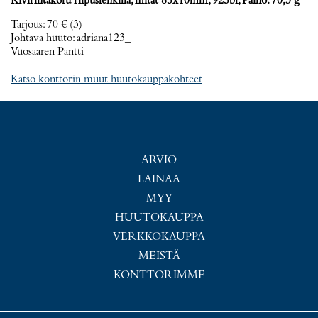
Kivirintakoru riipuslenkillä, mitat 85x10mm, 925br, Paino: 70,3 g
Tarjous
:
70 €
(3)
Johtava huuto:
adriana123_
Vuosaaren Pantti
Katso konttorin muut huutokauppakohteet
ARVIO
LAINAA
MYY
HUUTOKAUPPA
VERKKOKAUPPA
MEISTÄ
KONTTORIMME