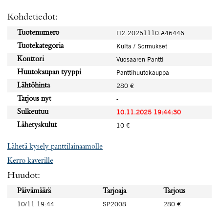
Kohdetiedot:
Tuotenumero
FI2.20251110.A46446
Tuotekategoria
Kulta / Sormukset
Konttori
Vuosaaren Pantti
Huutokaupan tyyppi
Panttihuutokauppa
Lähtöhinta
280 €
Tarjous nyt
-
Sulkeutuu
10.11.2025 19:44:30
Lähetyskulut
10 €
Lähetä kysely panttilainaamolle
Kerro kaverille
Huudot:
Päivämäärä
Tarjoaja
Tarjous
10/11 19:44
SP2008
280 €