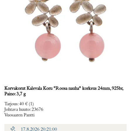
Korvakorut Kalevala Koru "Roosa nauha" korkeus 24mm, 925br,
Paino: 3,7 g
Tarjous
:
40 €
(1)
Johtava huuto:
23676
Vuosaaren Pantti
17.8.2026 20:21:00