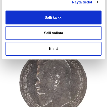
Näytä tiedot
Lähtöhinta
:
40 €
Johtava huuto:
-
Vuosaaren Pantti
Salli kaikki
17.8.2026 20:24:30
Salli valinta
Kiellä