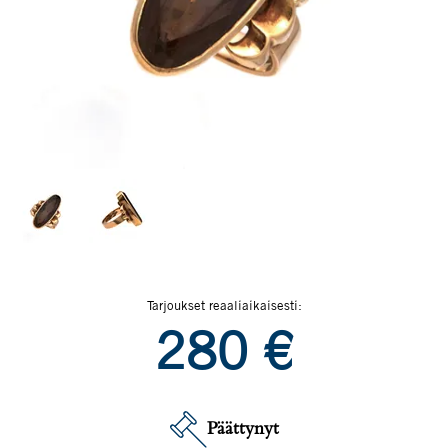
Tarjoukset reaaliaikaisesti:
280
€
Päättynyt