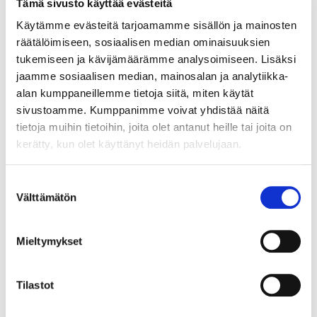
Tämä sivusto käyttää evästeitä
Kultarannekello Omega Constellation, automaatti chronometer,
Käytämme evästeitä tarjoamamme sisällön ja mainosten
taulun Ø 32mm, rannekkeen Ø 58-62cm, käytön jälkiä ja lasissa
räätälöimiseen, sosiaalisen median ominaisuuksien
naarmuja, 750br, Paino: 71,2 g
tukemiseen ja kävijämäärämme analysoimiseen. Lisäksi
Lähtöhinta
:
5 500 €
jaamme sosiaalisen median, mainosalan ja analytiikka-
Johtava huuto:
-
alan kumppaneillemme tietoja siitä, miten käytät
Vuosaaren Pantti
sivustoamme. Kumppanimme voivat yhdistää näitä
tietoja muihin tietoihin, joita olet antanut heille tai joita on
17.8.2026 19:14:30
kerätty, kun olet käyttänyt heidän palvelujaan.
Suostumuksen
Välttämätön
valinta
Mieltymykset
Tilastot