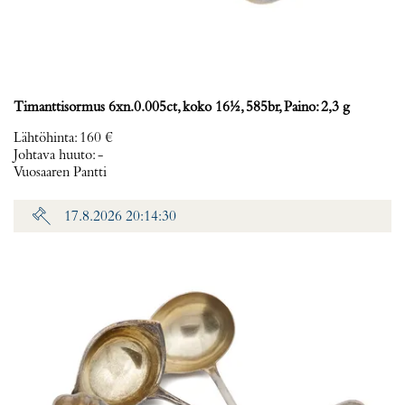
Timanttisormus 6xn.0.005ct, koko 16½, 585br, Paino: 2,3 g
Lähtöhinta
:
160 €
Johtava huuto:
-
Vuosaaren Pantti
17.8.2026 20:14:30