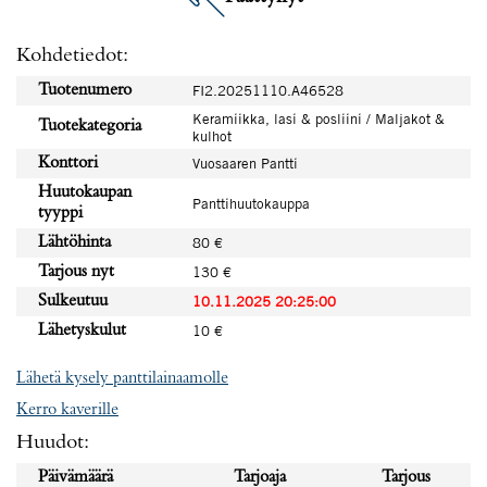
Kohdetiedot:
Tuotenumero
FI2.20251110.A46528
Keramiikka, lasi & posliini / Maljakot &
Tuotekategoria
kulhot
Konttori
Vuosaaren Pantti
Huutokaupan
Panttihuutokauppa
tyyppi
Lähtöhinta
80 €
Tarjous nyt
130 €
Sulkeutuu
10.11.2025 20:25:00
Lähetyskulut
10 €
Lähetä kysely panttilainaamolle
Kerro kaverille
Huudot:
Päivämäärä
Tarjoaja
Tarjous