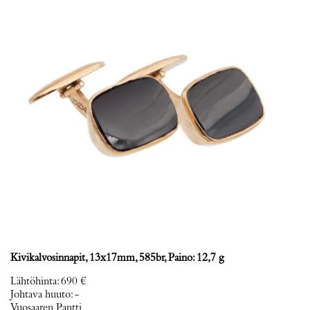
Kivikalvosinnapit, 13x17mm, 585br, Paino: 12,7 g
Lähtöhinta
:
690 €
Johtava huuto:
-
Vuosaaren Pantti