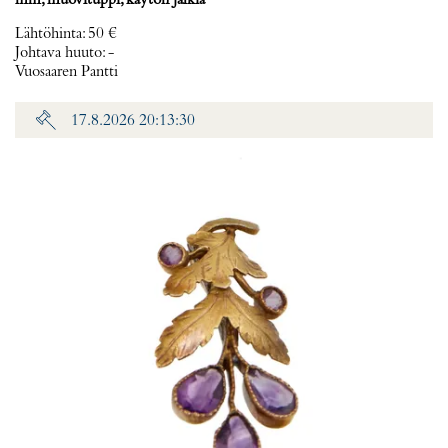
mm, muovituppi, käytön jälkiä
Lähtöhinta
:
50 €
Johtava huuto:
-
Vuosaaren Pantti
17.8.2026 20:13:30