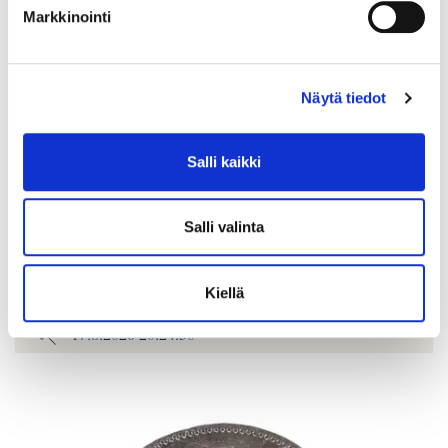
Markkinointi
Näytä tiedot
Salli kaikki
Kivikorvakorut, desing Zhanna Katzman, korkeus 28mm, 925br,
Paino: 14,9 g
Salli valinta
Lähtöhinta
:
40 €
Johtava huuto:
-
Vuosaaren Pantti
Kiellä
17.8.2026 20:24:30