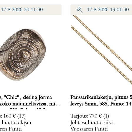
17.8.2026 20:11:30
17.8.2026 19:01:30
 ''Chic'' , desing Jorma
Panssarikaulaketju, pituus 
leveys 5mm, 585, Paino: 14
26x32mm, 830, Paino: 13,2 g
s
:
160 €
(17)
Tarjous
:
770 €
(1)
a huuto:
okyan
Johtava huuto:
siika
ren Pantti
Vuosaaren Pantti