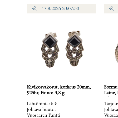
17.8.2026 20:07:30
Kivikorvakorut, korkeus 20mm,
Sormus,
925br, Paino: 3,8 g
Laine, koko muunneltavissa, mitat
Lähtöhinta
:
6 €
Tarjou
Johtava huuto:
-
Johtav
Vuosaaren Pantti
Vuosaa