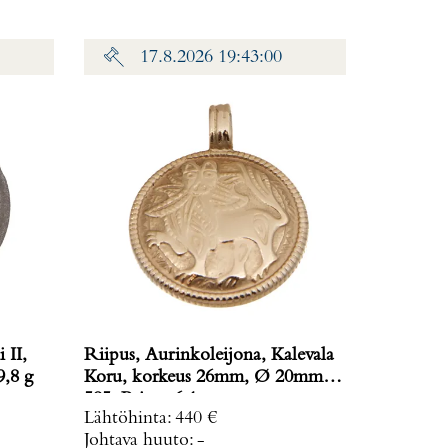
17.8.2026 19:43:00
 II,
Riipus, Aurinkoleijona, Kalevala
ino: 19,8 g
Koru, korkeus 26mm, Ø 20mm,
585, Paino: 6,1 g
Lähtöhinta
:
440 €
Johtava huuto:
-