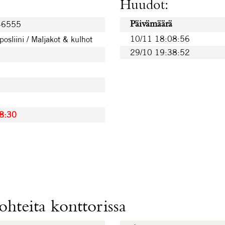
Huudot:
46555
Päivämäärä
10/11 18:08:56
posliini / Maljakot & kulhot
29/10 19:38:52
8:30
hteita konttorissa