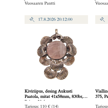
Vuosaaren Pantti
Vuosaa
Paino: 71,2 g
17.8.2026 20:12:00
Kiviriipus, desing Aukusti
Vialli
Paatola, mitat 41x58mm, 830br,
375
Paino: 20,6 g
Tarjous
:
110 €
(14)
Tarjou