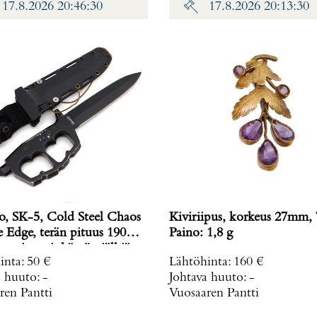
17.8.2026 20:46:30
17.8.2026 20:13:30
, SK-5, Cold Steel Chaos
Kiviriipus, korkeus 27mm, 
 Edge, terän pituus 190
Paino: 1,8 g
ovituppi, käytön jälkiä
inta
:
50 €
Lähtöhinta
:
160 €
a huuto:
-
Johtava huuto:
-
ren Pantti
Vuosaaren Pantti