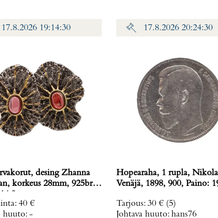
17.8.2026 19:14:30
17.8.2026 20:24:30
rvakorut, desing Zhanna
Hopearaha, 1 rupla, Nikolai
n, korkeus 28mm, 925br,
Venäjä, 1898, 900, Pa
14,9 g
inta
:
40 €
Tarjous
:
30 €
(5)
a huuto:
-
Johtava huuto:
hans76