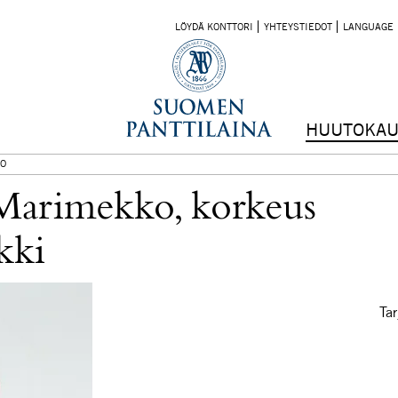
LÖYDÄ KONTTORI
YHTEYSTIEDOT
LANGUAGE
HUUTOKAU
O
a Marimekko, korkeus
kki
Tar