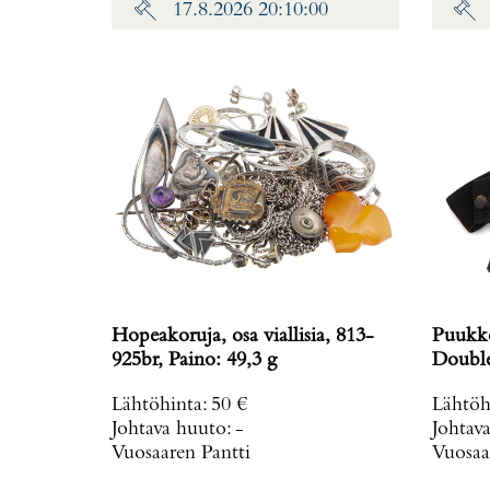
17.8.2026 20:10:00
Hopeakoruja, osa viallisia, 813-
Puukko
925br, Paino: 49,3 g
Double
mm, mu
Lähtöhinta
:
50 €
Lähtöh
Johtava huuto:
-
Johtav
Vuosaaren Pantti
Vuosaa