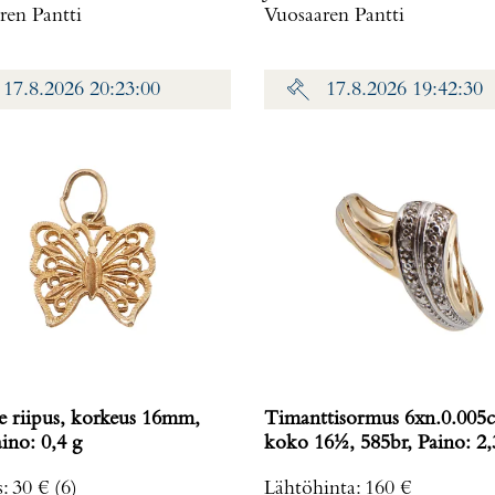
ren Pantti
Vuosaaren Pantti
17.8.2026 20:23:00
17.8.2026 19:42:30
ne riipus, korkeus 16mm,
Timanttisormus 6xn.0.005c
, Paino: 0,4 g
koko 16½, 585br, Paino
s
:
30 €
(6)
Lähtöhinta
:
160 €