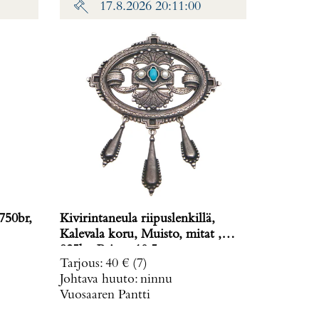
17.8.2026 20:11:00
750br,
Kivirintaneula riipuslenkillä,
Kalevala koru, Muisto, mitat ,
925br, Paino: 10,5 g
Tarjous
:
40 €
(7)
Johtava huuto:
ninnu
Vuosaaren Pantti