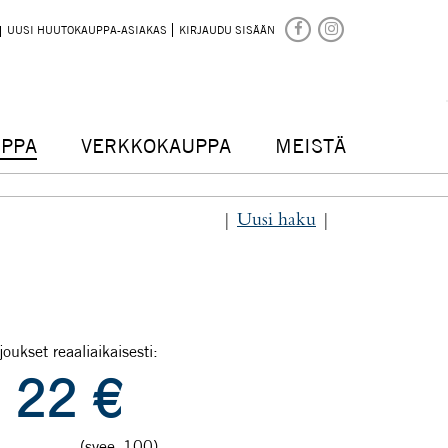
UUSI HUUTOKAUPPA-ASIAKAS
KIRJAUDU SISÄÄN
PPA
VERKKOKAUPPA
MEISTÄ
|
Uusi haku
|
joukset reaaliaikaisesti:
22
€
(svee_100)