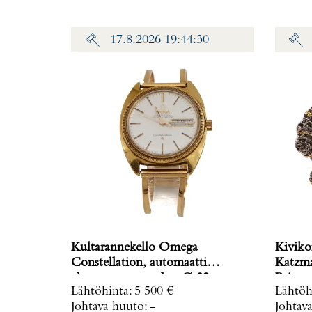
17.8.2026 19:44:30
Kultarannekello Omega
Kiviko
Constellation, automaatti
Katzma
chronometer, taulun Ø 32mm,
Paino: 
Lähtöhinta
:
5 500 €
Lähtöh
rannekkeen Ø 58-62cm, käytön
Johtava huuto:
-
Johtav
jälkiä ja lasissa naarmuja, 750br,