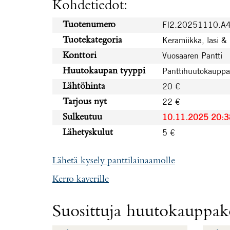
Kohdetiedot:
FI2.20251110.A
Tuotenumero
Keramiikka, lasi & 
Tuotekategoria
Vuosaaren Pantti
Konttori
Panttihuutokauppa
Huutokaupan tyyppi
20 €
Lähtöhinta
22 €
Tarjous nyt
10.11.2025 20:3
Sulkeutuu
5 €
Lähetyskulut
Lähetä kysely panttilainaamolle
Kerro kaverille
Suosittuja huutokauppako