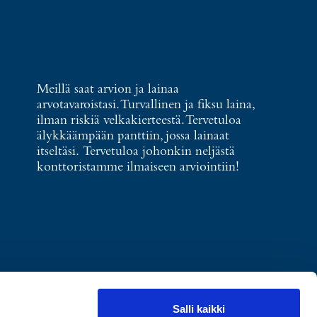
Meillä saat arvion ja lainaa
arvotavaroistasi. Turvallinen ja fiksu laina,
ilman riskiä velkakierteestä. Tervetuloa
älykkäämpään panttiin, jossa lainaat
itseltäsi. Tervetuloa johonkin neljästä
konttoristamme ilmaiseen arviointiin!
Salli kaikki