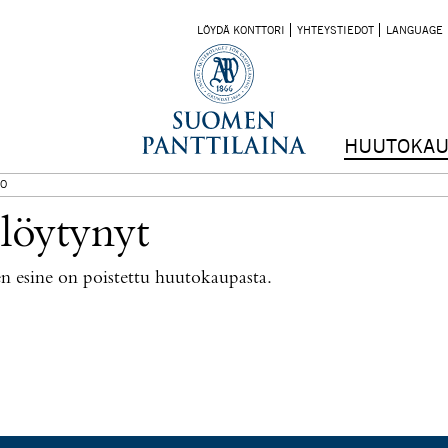
LÖYDÄ KONTTORI
YHTEYSTIEDOT
LANGUAGE
HUUTOKAU
O
 löytynyt
nen esine on poistettu huutokaupasta.