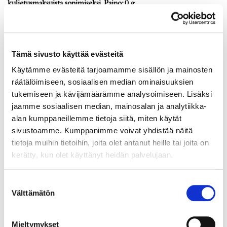
kuljetusmaksuista sopimiseksi. Paino: 0 g
Lähtöhinta
:
140 €
Johtava huuto:
-
Hakaniemen Pantti
Tämä sivusto käyttää evästeitä
20.8.2026 19:52:00
Käytämme evästeitä tarjoamamme sisällön ja mainosten
räätälöimiseen, sosiaalisen median ominaisuuksien
tukemiseen ja kävijämäärämme analysoimiseen. Lisäksi
jaamme sosiaalisen median, mainosalan ja analytiikka-
alan kumppaneillemme tietoja siitä, miten käytät
sivustoamme. Kumppanimme voivat yhdistää näitä
tietoja muihin tietoihin, joita olet antanut heille tai joita on
kerätty, kun olet käyttänyt heidän palvelujaan.
Suostumuksen
Välttämätön
valinta
Mieltymykset