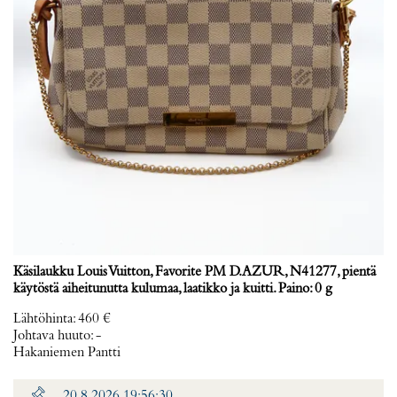
Käsilaukku Louis Vuitton, Favorite PM D.AZUR, N41277, pientä
käytöstä aiheitunutta kulumaa, laatikko ja kuitti. Paino: 0 g
Lähtöhinta
:
460 €
Johtava huuto:
-
Hakaniemen Pantti
20.8.2026 19:56:30