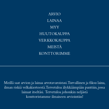
ARVIO
LAINAA
MYY
HUUTOKAUPPA
VERKKOKAUPPA
MEISTÄ
KONTTORIMME
Meillä saat arvion ja lainaa arvotavaroistasi. Turvallinen ja fiksu laina,
ilman riskiä velkakierteestä. Tervetuloa älykkäämpään panttiin, jossa
lainaat itseltäsi. Tervetuloa johonkin neljästä
konttoristamme ilmaiseen arviointiin!