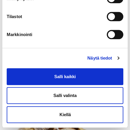
Tilastot
Markkinointi
Rannekello Casio G-Shock, Mudmaster, GWG-2000, 5678, Ø
50mm, pituus 23cm.
Tarjous
:
140 €
(1)
Näytä tiedot
Johtava huuto:
adalia
Hakaniemen Pantti
Salli kaikki
20.8.2026 19:01:30
Salli valinta
Kiellä