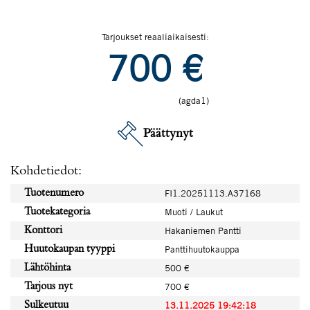
Tarjoukset reaaliaikaisesti:
700
€
(agda1)
Päättynyt
Kohdetiedot:
Tuotenumero
FI1.20251113.A37168
Tuotekategoria
Muoti / Laukut
Konttori
Hakaniemen Pantti
Huutokaupan tyyppi
Panttihuutokauppa
Lähtöhinta
500 €
Tarjous nyt
700 €
Sulkeutuu
13.11.2025 19:42:18