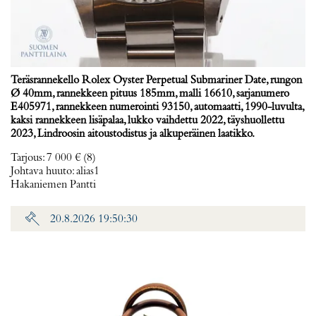
Teräsrannekello Rolex Oyster Perpetual Submariner Date, rungon
Ø 40mm, rannekkeen pituus 185mm, malli 16610, sarjanumero
E405971, rannekkeen numerointi 93150, automaatti, 1990-luvulta,
kaksi rannekkeen lisäpalaa, lukko vaihdettu 2022, täyshuollettu
2023, Lindroosin aitoustodistus ja alkuperäinen laatikko.
Tarjous
:
7 000 €
(8)
Johtava huuto:
alias1
Hakaniemen Pantti
20.8.2026 19:50:30