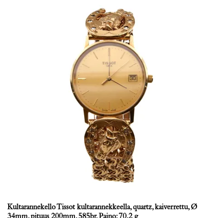
Kultarannekello Tissot kultarannekkeella, quartz, kaiverrettu, Ø
34mm, pituus 200mm, 585br, Paino: 70,2 g