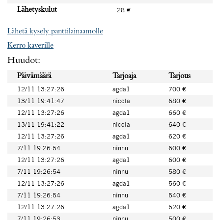
Lähetyskulut
28 €
Lähetä kysely panttilainaamolle
Kerro kaverille
Huudot:
Päivämäärä
Tarjoaja
Tarjous
12/11 13:27:26
agda1
700 €
13/11 19:41:47
nicola
680 €
12/11 13:27:26
agda1
660 €
13/11 19:41:22
nicola
640 €
12/11 13:27:26
agda1
620 €
7/11 19:26:54
ninnu
600 €
12/11 13:27:26
agda1
600 €
7/11 19:26:54
ninnu
580 €
12/11 13:27:26
agda1
560 €
7/11 19:26:54
ninnu
540 €
12/11 13:27:26
agda1
520 €
7/11 19:26:53
ninnu
500 €