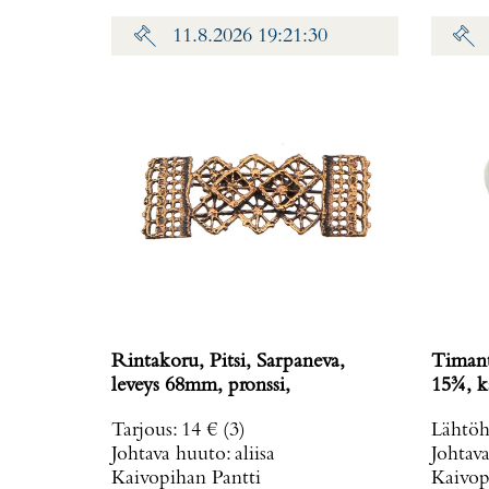
11.8.2026 19:21:30
Rintakoru, Pitsi, Sarpaneva,
Timant
leveys 68mm, pronssi,
15¾, ka
Tarjous
:
14 €
(3)
Lähtöh
Johtava huuto:
aliisa
Johtav
Kaivopihan Pantti
Kaivop