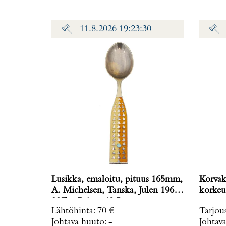
11.8.2026 19:23:30
Lusikka, emaloitu, pituus 165mm,
Korvak
A. Michelsen, Tanska, Julen 1960,
korkeu
925br, Paino: 48,5 g
Lähtöhinta
:
70 €
Tarjou
Johtava huuto:
-
Johtav