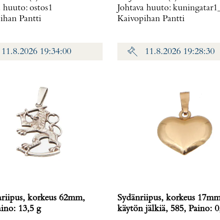
a huuto:
ostos1
Johtava huuto:
kuningatar1
ihan Pantti
Kaivopihan Pantti
11.8.2026 19:34:00
11.8.2026 19:28:30
ariipus, korkeus 62mm,
Sydänriipus, korkeus 17mm
, Paino: 13,5 g
käytön jälkiä, 585, Paino: 0