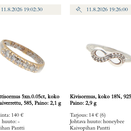
11.8.2026 19:02:30
11.8.2026 19:26:00
tisormus 5xn.0.05ct, koko
Kivisormus, koko 18¾, 925
iverrettu, 585, Paino: 2,1 g
Paino: 2,9 g
inta
:
140 €
Tarjous
:
14 €
(6)
a huuto:
-
Johtava huuto:
honeybee
ihan Pantti
Kaivopihan Pantti