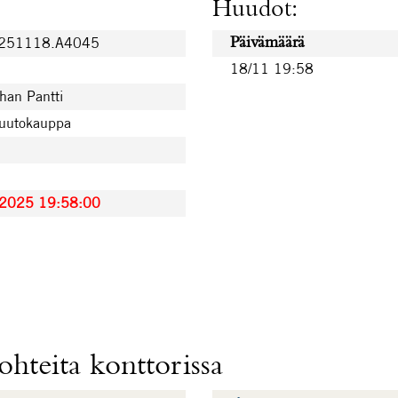
Huudot:
0251118.A4045
Päivämäärä
18/11 19:58
han Pantti
huutokauppa
.2025 19:58:00
hteita konttorissa