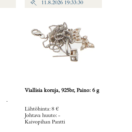
11.8.2026 19:33:30
Viallisia koruja, 925br, Paino: 6 g
avissa,
Lähtöhinta
:
8 €
: 19,8
Johtava huuto:
-
Kaivopihan Pantti