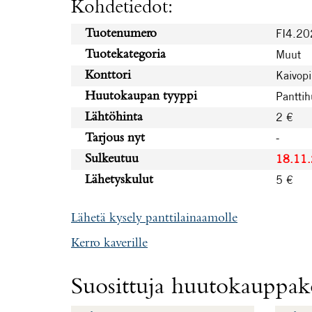
Kohdetiedot:
FI4.2
Tuotenumero
Muut
Tuotekategoria
Kaivopi
Konttori
Pantti
Huutokaupan tyyppi
2 €
Lähtöhinta
-
Tarjous nyt
18.11
Sulkeutuu
5 €
Lähetyskulut
Lähetä kysely panttilainaamolle
Kerro kaverille
Suosittuja huutokauppako