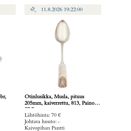
11.8.2026 19:22:00
br,
Otinlusikka, Musla, pituus
205mm, kaiverrettu, 813, Paino:
57,7 g
Lähtöhinta
:
70 €
Johtava huuto:
-
Kaivopihan Pantti