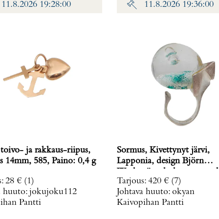
11.8.2026 19:28:00
11.8.2026 19:36:00
toivo- ja rakkaus-riipus,
Sormus, Kivettynyt järvi,
korkeus 14mm, 585, Paino: 0,4 g
Lapponia, design Björn
Weckström, koko muunnelt
s
:
28 €
(1)
Tarjous
:
420 €
(7)
vuodelta 1972, 925br, Paino
a huuto:
jokujoku112
Johtava huuto:
okyan
g
ihan Pantti
Kaivopihan Pantti