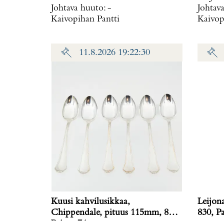
Johtava huuto:
-
Johtav
Kaivopihan Pantti
Kaivop
11.8.2026 19:22:30
Kuusi kahvilusikkaa,
Leijon
Chippendale, pituus 115mm, 830,
830
Paino: 74 g