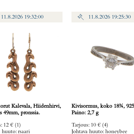
11.8.2026 19:32:00
11.8.2026 19:25:30
orut Kalevala, Hiidenhirvi,
Kivisormus, koko 18¾, 925
s 49mm, pronssia.
Paino: 2,7 g
s
:
12 €
(1)
Tarjous
:
10 €
(4)
a huuto:
rsaari
Johtava huuto:
honeybee