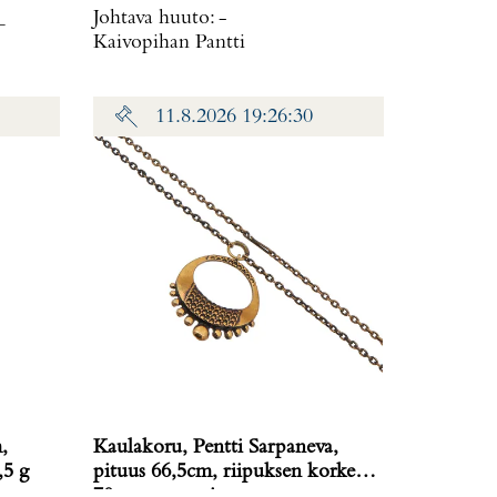
_
Johtava huuto:
-
Kaivopihan Pantti
11.8.2026 19:26:30
,
Kaulakoru, Pentti Sarpaneva,
,5 g
pituus 66,5cm, riipuksen korkeus
70mm, pronssia,