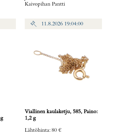
Kaivopihan Pantti
11.8.2026 19:04:00
Viallinen kaulaketju, 585, Paino:
,5 g
1,2 g
Lähtöhinta
:
80 €