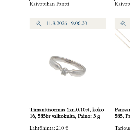
Kaivopihan Pantti
Kaivop
11.8.2026 19:06:30
Timanttisormus 1xn.0.10ct, koko
Panssa
16, 585br valkokulta, Paino: 3 g
585
Lähtöhinta
:
210 €
Tarjou