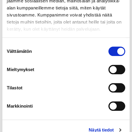
jaamme sosiaalisen median, mainosalan ja analytiikka-
alan kumppaneillemme tietoja siitä, miten käytät
sivustoamme. Kumppanimme voivat yhdistää näitä
tietoja muihin tietoihin, joita olet antanut heille tai joita on
kerätty, kun olet käyttänyt heidän palvelujaan.
Suostumuksen
Välttämätön
valinta
Mieltymykset
Tilastot
Markkinointi
Kivisormus, koko 18, 585br, Paino: 1,8 g
Tarjous
:
120 €
(3)
Johtava huuto:
kuningatar1_
Näytä tiedot