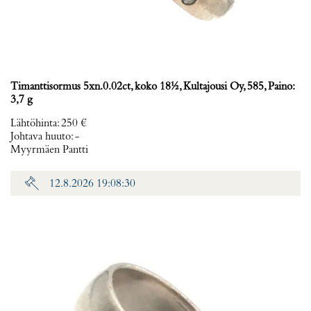
Timanttisormus 5xn.0.02ct, koko 18½, Kultajousi Oy, 585, Paino:
3,7 g
Lähtöhinta
:
250 €
Johtava huuto:
-
Myyrmäen Pantti
12.8.2026 19:08:30