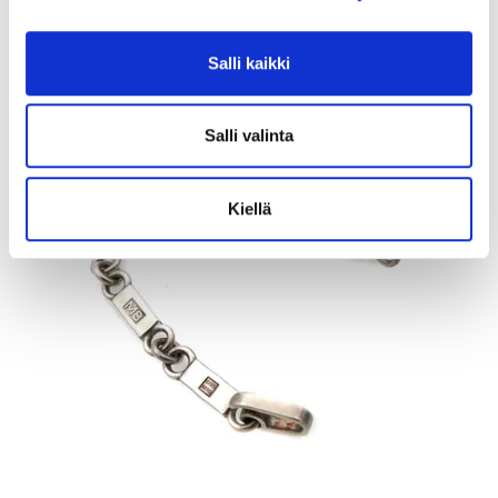
Myyrmäen Pantti
12.8.2026 19:42:30
Salli kaikki
Salli valinta
Kiellä