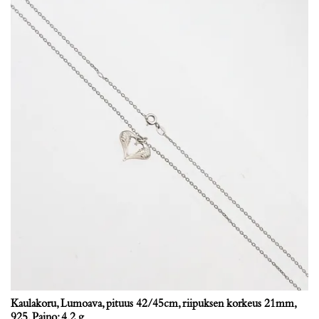
Kaulakoru, Lumoava, pituus 42/45cm, riipuksen korkeus 21mm,
925, Paino: 4,2 g