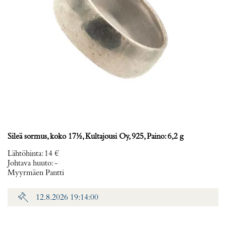
Sileä sormus, koko 17½, Kultajousi Oy, 925, Paino: 6,2 g
Lähtöhinta
:
14 €
Johtava huuto:
-
Myyrmäen Pantti
12.8.2026 19:14:00