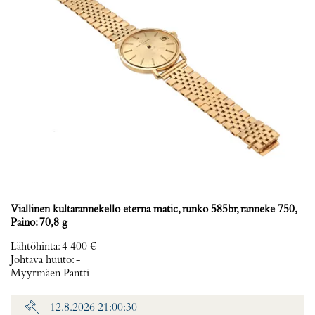
Viallinen kultarannekello eterna matic, runko 585br, ranneke 750,
Paino: 70,8 g
Lähtöhinta
:
4 400 €
Johtava huuto:
-
Myyrmäen Pantti
12.8.2026 21:00:30