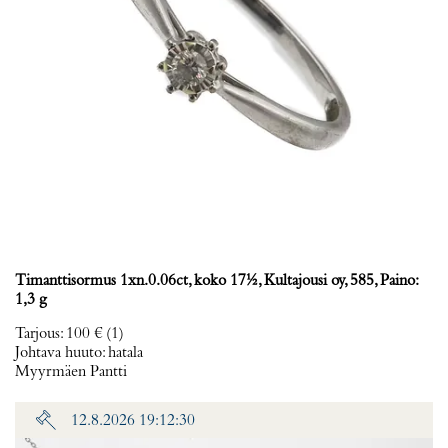
Timanttisormus 1xn.0.06ct, koko 17½, Kultajousi oy, 585, Paino:
1,3 g
Tarjous
:
100 €
(1)
Johtava huuto:
hatala
Myyrmäen Pantti
12.8.2026 19:12:30