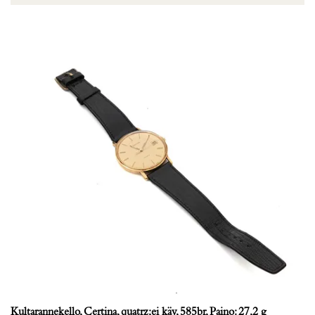
Kultarannekello, Certina, quatrz;ei käy, 585br, Paino: 27,2 g