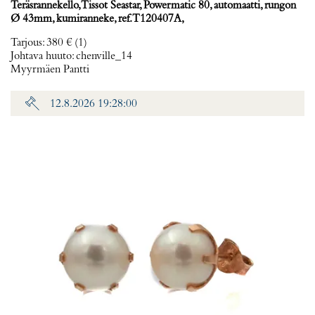
Teräsrannekello, Tissot Seastar, Powermatic 80, automaatti, rungon
Ø 43mm, kumiranneke, ref. T120407A,
Tarjous
:
380 €
(1)
Johtava huuto:
chenville_14
Myyrmäen Pantti
12.8.2026 19:28:00