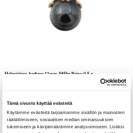
Helmiriipus, korkeus 11mm, 585br, Paino: 0,5 g
Lähtöhinta
:
30 €
Johtava huuto:
-
Myyrmäen Pantti
Tämä sivusto käyttää evästeitä
12.8.2026 19:33:30
Käytämme evästeitä tarjoamamme sisällön ja mainosten
räätälöimiseen, sosiaalisen median ominaisuuksien
tukemiseen ja kävijämäärämme analysoimiseen. Lisäksi