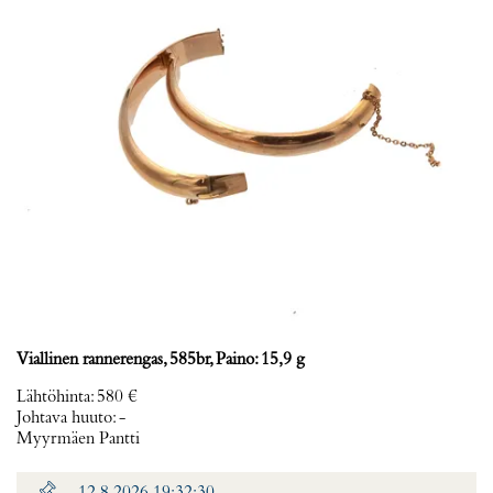
Viallinen rannerengas, 585br, Paino: 15,9 g
Lähtöhinta
:
580 €
Johtava huuto:
-
Myyrmäen Pantti
12.8.2026 19:32:30