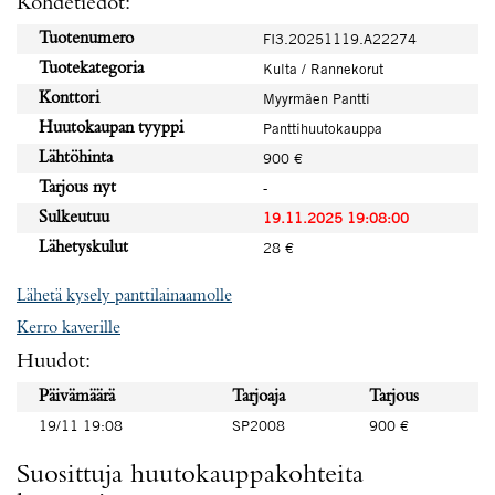
Kohdetiedot:
Tuotenumero
FI3.20251119.A22274
Tuotekategoria
Kulta / Rannekorut
Konttori
Myyrmäen Pantti
Huutokaupan tyyppi
Panttihuutokauppa
Lähtöhinta
900 €
Tarjous nyt
-
Sulkeutuu
19.11.2025 19:08:00
Lähetyskulut
28 €
Lähetä kysely panttilainaamolle
Kerro kaverille
Huudot:
Päivämäärä
Tarjoaja
Tarjous
19/11 19:08
SP2008
900 €
Suosittuja huutokauppakohteita