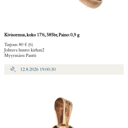
Kivisormus, koko 17½, 585br, Paino: 0,9 g
Tarjous
:
80 €
(6)
Johtava huuto:
kirhan2
Myyrmäen Pantti
12.8.2026 19:00:30