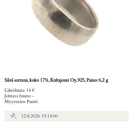
Sileä sormus, koko 17½, Kultajousi Oy, 925, Paino: 6,2 g
Lähtöhinta
:
14 €
Johtava huuto:
-
Myyrmäen Pantti
12.8.2026 19:14:00