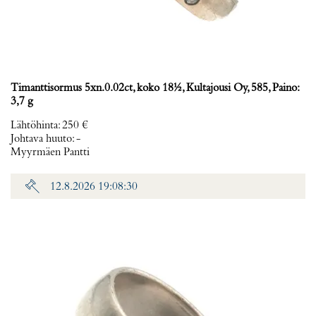
Timanttisormus 5xn.0.02ct, koko 18½, Kultajousi Oy, 585, Paino:
3,7 g
Lähtöhinta
:
250 €
Johtava huuto:
-
Myyrmäen Pantti
12.8.2026 19:08:30