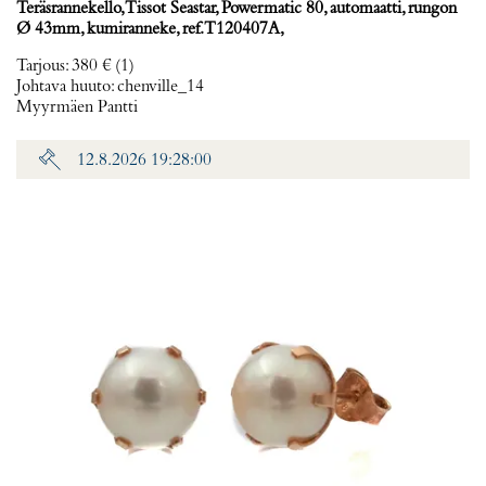
Teräsrannekello, Tissot Seastar, Powermatic 80, automaatti, rungon
Ø 43mm, kumiranneke, ref. T120407A,
Tarjous
:
380 €
(1)
Johtava huuto:
chenville_14
Myyrmäen Pantti
12.8.2026 19:28:00