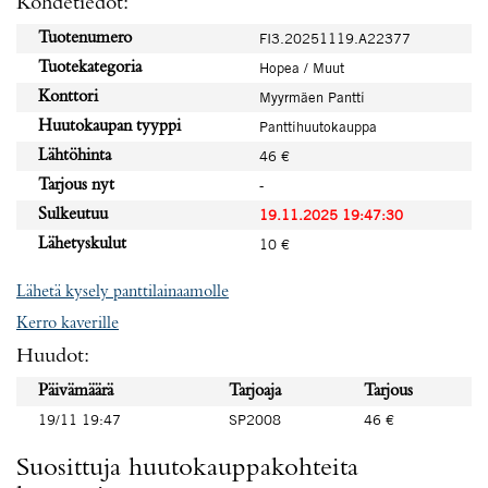
Kohdetiedot:
Tuotenumero
FI3.20251119.A22377
Tuotekategoria
Hopea / Muut
Konttori
Myyrmäen Pantti
Huutokaupan tyyppi
Panttihuutokauppa
Lähtöhinta
46 €
Tarjous nyt
-
Sulkeutuu
19.11.2025 19:47:30
Lähetyskulut
10 €
Lähetä kysely panttilainaamolle
Kerro kaverille
Huudot:
Päivämäärä
Tarjoaja
Tarjous
19/11 19:47
SP2008
46 €
Suosittuja huutokauppakohteita