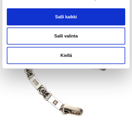
Myyrmäen Pantti
12.8.2026 19:42:30
Salli kaikki
Salli valinta
Kiellä