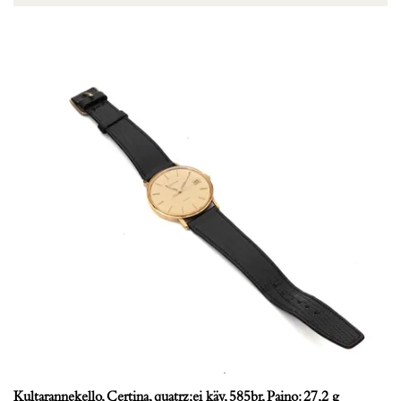
Kultarannekello, Certina, quatrz;ei käy, 585br, Paino: 27,2 g