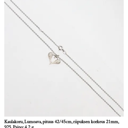
Kaulakoru, Lumoava, pituus 42/45cm, riipuksen korkeus 21mm,
925, Paino: 4,2 g