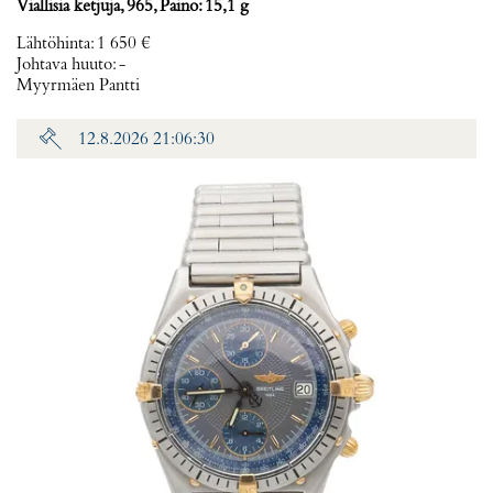
Viallisia ketjuja, 965, Paino: 15,1 g
Lähtöhinta
:
1 650 €
Johtava huuto:
-
Myyrmäen Pantti
12.8.2026 21:06:30