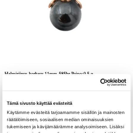
Helmiriipus, korkeus 11mm, 585br, Paino: 0,5 g
Lähtöhinta
:
30 €
Johtava huuto:
-
Myyrmäen Pantti
Tämä sivusto käyttää evästeitä
12.8.2026 19:33:30
Käytämme evästeitä tarjoamamme sisällön ja mainosten
räätälöimiseen, sosiaalisen median ominaisuuksien
tukemiseen ja kävijämäärämme analysoimiseen. Lisäksi