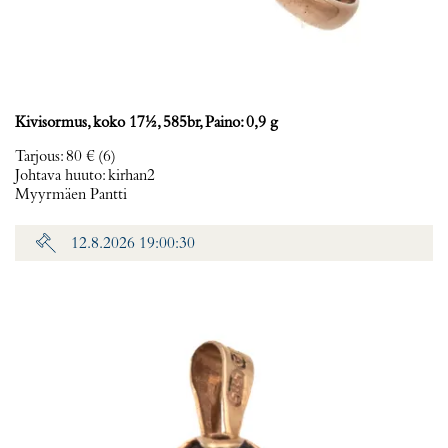
Kivisormus, koko 17½, 585br, Paino: 0,9 g
Tarjous
:
80 €
(6)
Johtava huuto:
kirhan2
Myyrmäen Pantti
12.8.2026 19:00:30