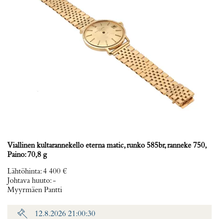
Viallinen kultarannekello eterna matic, runko 585br, ranneke 750,
Paino: 70,8 g
Lähtöhinta
:
4 400 €
Johtava huuto:
-
Myyrmäen Pantti
12.8.2026 21:00:30