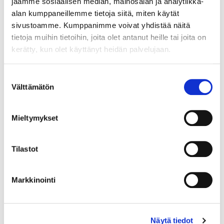
jaamme sosiaalisen median, mainosalan ja analytiikka-
alan kumppaneillemme tietoja siitä, miten käytät
sivustoamme. Kumppanimme voivat yhdistää näitä
tietoja muihin tietoihin, joita olet antanut heille tai joita on
kerätty, kun olet käyttänyt heidän palvelujaan.
Suostumuksen
Välttämätön
valinta
Mieltymykset
Tilastot
Markkinointi
Kivisormus, koko 18, 585br, Paino: 1,8 g
Tarjous
:
120 €
(3)
Johtava huuto:
kuningatar1_
Näytä tiedot