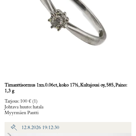
Timanttisormus 1xn.0.06ct, koko 17½, Kultajousi oy, 585, Paino:
1,3 g
Tarjous
:
100 €
(1)
Johtava huuto:
hatala
Myyrmäen Pantti
12.8.2026 19:12:30