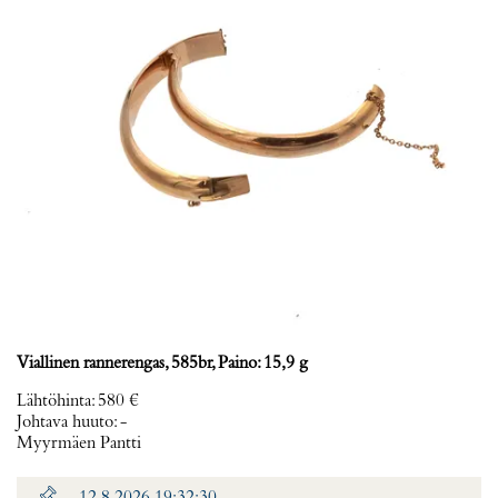
Viallinen rannerengas, 585br, Paino: 15,9 g
Lähtöhinta
:
580 €
Johtava huuto:
-
Myyrmäen Pantti
12.8.2026 19:32:30