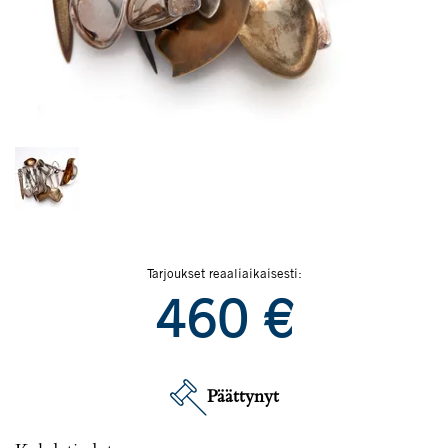
Tarjoukset reaaliaikaisesti:
460
€
Päättynyt