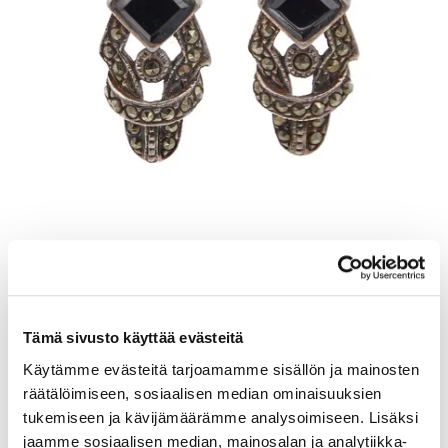
Kivikorvakorut, korkeus 20mm, 925br, Paino: 3,8 g
Lähtöhinta
:
6 €
Johtava huuto:
-
Tämä sivusto käyttää evästeitä
Vuosaaren Pantti
Käytämme evästeitä tarjoamamme sisällön ja mainosten
17.8.2026 20:12:00
räätälöimiseen, sosiaalisen median ominaisuuksien
tukemiseen ja kävijämäärämme analysoimiseen. Lisäksi
jaamme sosiaalisen median, mainosalan ja analytiikka-