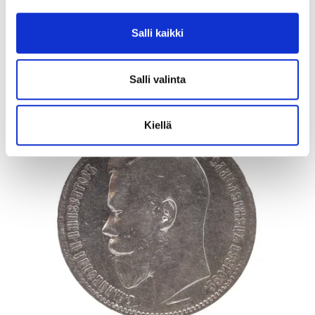
Tarjous
:
95 €
(12)
Johtava huuto:
myyri
Vuosaaren Pantti
Salli kaikki
17.8.2026 20:24:30
Salli valinta
Kiellä