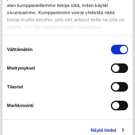
alan kumppaneillemme tietoja siitä, miten käytät
sivustoamme. Kumppanimme voivat yhdistää näitä
tietoja muihin tietoihin, joita olet antanut heille tai joita on
kerätty, kun olet käyttänyt heidän palvelujaan.
Suostumuksen
Välttämätön
valinta
Mieltymykset
Tilastot
Markkinointi
Kiviriipus, desing Aukusti Paatola, mitat 41x58mm, 830br, Paino:
20,6 g
Näytä tiedot