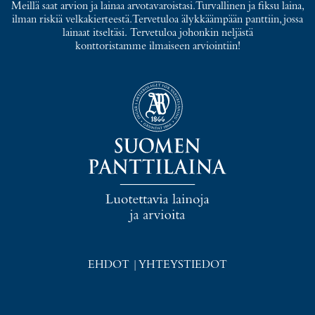
Meillä saat arvion ja lainaa arvotavaroistasi. Turvallinen ja fiksu laina,
ilman riskiä velkakierteestä. Tervetuloa älykkäämpään panttiin, jossa
lainaat itseltäsi. Tervetuloa johonkin neljästä
konttoristamme ilmaiseen arviointiin!
EHDOT
|
YHTEYSTIEDOT