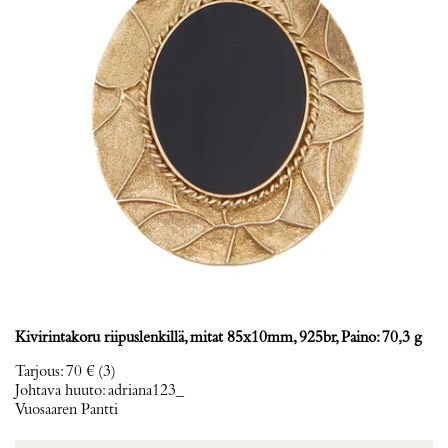
Kivirintakoru riipuslenkillä, mitat 85x10mm, 925br, Paino: 70,3 g
Tarjous
:
70 €
(3)
Johtava huuto:
adriana123_
Vuosaaren Pantti