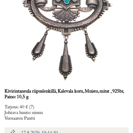
Kivirintaneula riipuslenkillä, Kalevala koru, Muisto, mitat , 925br,
Paino: 10,5 g
Tarjous
:
40 €
(7)
Johtava huuto:
ninnu
Vuosaaren Pantti
17.8.2026 19:44:30