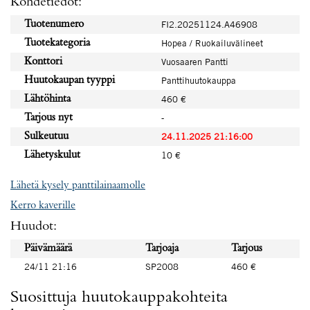
Kohdetiedot:
Tuotenumero
FI2.20251124.A46908
Tuotekategoria
Hopea / Ruokailuvälineet
Konttori
Vuosaaren Pantti
Huutokaupan tyyppi
Panttihuutokauppa
Lähtöhinta
460 €
Tarjous nyt
-
Sulkeutuu
24.11.2025 21:16:00
Lähetyskulut
10 €
Lähetä kysely panttilainaamolle
Kerro kaverille
Huudot:
Päivämäärä
Tarjoaja
Tarjous
24/11 21:16
SP2008
460 €
Suosittuja huutokauppakohteita