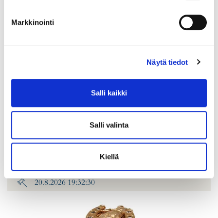
Markkinointi
Näytä tiedot
Salli kaikki
Timanttisormus 2xn.0.40ct 1xn.0.80ct, koko 20¼, leveys 6-
15mm, 750br kelta-, valko- ja punakultaa, Paino: 11 g
Salli valinta
Lähtöhinta
:
2 200 €
Johtava huuto:
-
Kiellä
Hakaniemen Pantti
20.8.2026 19:32:30