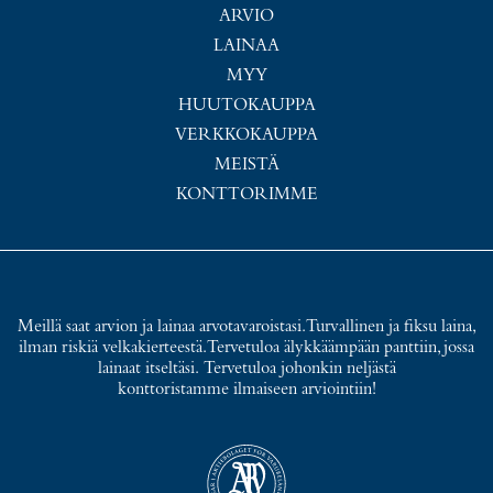
ARVIO
LAINAA
MYY
HUUTOKAUPPA
VERKKOKAUPPA
MEISTÄ
KONTTORIMME
Meillä saat arvion ja lainaa arvotavaroistasi. Turvallinen ja fiksu laina,
ilman riskiä velkakierteestä. Tervetuloa älykkäämpään panttiin, jossa
lainaat itseltäsi. Tervetuloa johonkin neljästä
konttoristamme ilmaiseen arviointiin!