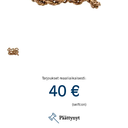
Tarjoukset reaaliaikaisesti:
40
€
(selfcon)
Päättynyt