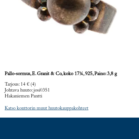
Pallo-sormus, E. Granit & Co, koko 17¼, 925, Paino: 3,8 g
Tarjous
:
14 €
(4)
Johtava huuto:
josi0351
Hakaniemen Pantti
Katso konttorin muut huutokauppakohteet