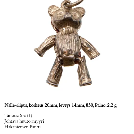
Nalle-riipus, korkeus 20mm, leveys 14mm, 830, Paino: 2,2 g
Tarjous
:
6 €
(1)
Johtava huuto:
myyri
Hakaniemen Pantti