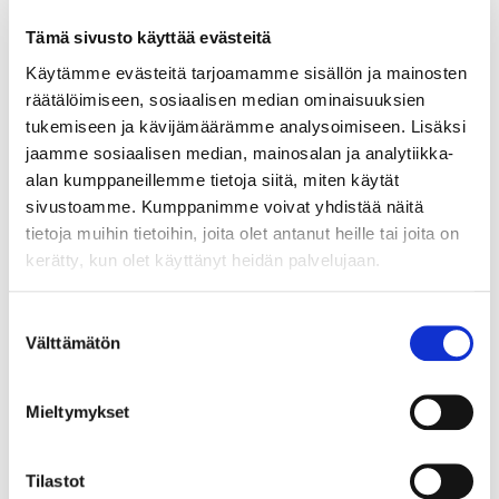
Tämä sivusto käyttää evästeitä
Käytämme evästeitä tarjoamamme sisällön ja mainosten
räätälöimiseen, sosiaalisen median ominaisuuksien
Rannekello Casio G-Shock, Mudmaster, GWG-2000, 5678, Ø
50mm, pituus 23cm.
tukemiseen ja kävijämäärämme analysoimiseen. Lisäksi
jaamme sosiaalisen median, mainosalan ja analytiikka-
Tarjous
:
140 €
(1)
alan kumppaneillemme tietoja siitä, miten käytät
Johtava huuto:
adalia
Hakaniemen Pantti
sivustoamme. Kumppanimme voivat yhdistää näitä
tietoja muihin tietoihin, joita olet antanut heille tai joita on
20.8.2026 19:01:30
kerätty, kun olet käyttänyt heidän palvelujaan.
Suostumuksen
Välttämätön
valinta
Mieltymykset
Tilastot