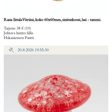
Rasia Iittala Vitriini, koko 60x60mm, siniturkoosi, lasi - tammi.
Tarjous
:
38 €
(10)
Johtava huuto:
lillis
Hakaniemen Pantti
20.8.2026 19:55:30