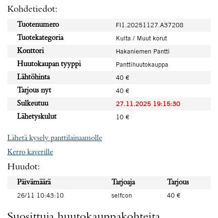
Kohdetiedot:
Tuotenumero
FI1.20251127.A37208
Tuotekategoria
Kulta / Muut korut
Konttori
Hakaniemen Pantti
Huutokaupan tyyppi
Panttihuutokauppa
Lähtöhinta
40 €
Tarjous nyt
40 €
Sulkeutuu
27.11.2025 19:15:30
Lähetyskulut
10 €
Lähetä kysely panttilainaamolle
Kerro kaverille
Huudot:
Päivämäärä
Tarjoaja
Tarjous
26/11 10:43:10
selfcon
40 €
Suosittuja huutokauppakohteita