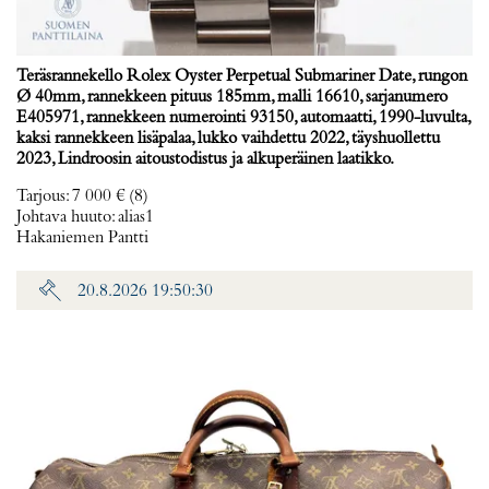
Teräsrannekello Rolex Oyster Perpetual Submariner Date, rungon
Ø 40mm, rannekkeen pituus 185mm, malli 16610, sarjanumero
E405971, rannekkeen numerointi 93150, automaatti, 1990-luvulta,
kaksi rannekkeen lisäpalaa, lukko vaihdettu 2022, täyshuollettu
2023, Lindroosin aitoustodistus ja alkuperäinen laatikko.
Tarjous
:
7 000 €
(8)
Johtava huuto:
alias1
Hakaniemen Pantti
20.8.2026 19:50:30