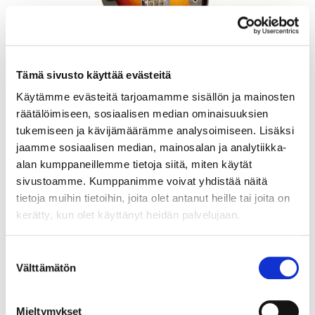
Sähköbasso Guyatone EB-25, valmistettu Japanissa, käytöstä
Tämä sivusto käyttää evästeitä
aiheutunutta kulumaa. Ota yhteys panttilainaamoon
kuljetusmaksuista sopimiseksi. Paino: 0 g
Käytämme evästeitä tarjoamamme sisällön ja mainosten
räätälöimiseen, sosiaalisen median ominaisuuksien
Tarjous
:
140 €
(1)
tukemiseen ja kävijämäärämme analysoimiseen. Lisäksi
Johtava huuto:
tomba
Hakaniemen Pantti
jaamme sosiaalisen median, mainosalan ja analytiikka-
alan kumppaneillemme tietoja siitä, miten käytät
20.8.2026 19:01:30
sivustoamme. Kumppanimme voivat yhdistää näitä
tietoja muihin tietoihin, joita olet antanut heille tai joita on
kerätty, kun olet käyttänyt heidän palvelujaan.
Suostumuksen
Välttämätön
valinta
Mieltymykset