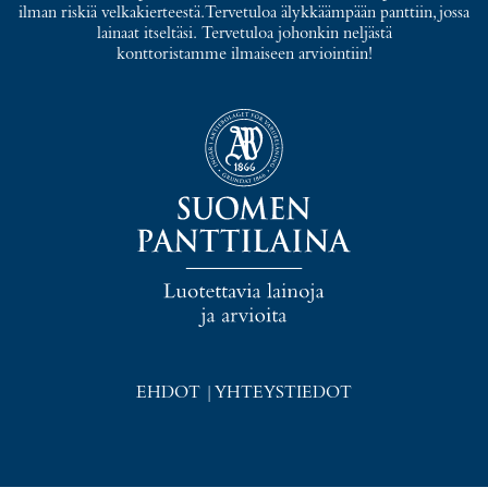
ilman riskiä velkakierteestä. Tervetuloa älykkäämpään panttiin, jossa
lainaat itseltäsi. Tervetuloa johonkin neljästä
konttoristamme ilmaiseen arviointiin!
EHDOT
|
YHTEYSTIEDOT