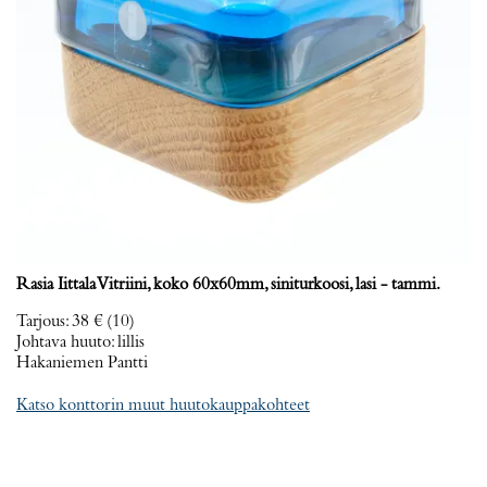
Rasia Iittala Vitriini, koko 60x60mm, siniturkoosi, lasi - tammi.
Tarjous
:
38 €
(10)
Johtava huuto:
lillis
Hakaniemen Pantti
Katso konttorin muut huutokauppakohteet