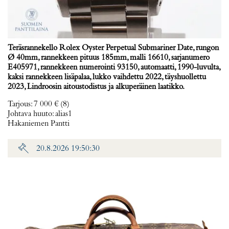
Teräsrannekello Rolex Oyster Perpetual Submariner Date, rungon
Ø 40mm, rannekkeen pituus 185mm, malli 16610, sarjanumero
E405971, rannekkeen numerointi 93150, automaatti, 1990-luvulta,
kaksi rannekkeen lisäpalaa, lukko vaihdettu 2022, täyshuollettu
2023, Lindroosin aitoustodistus ja alkuperäinen laatikko.
Tarjous
:
7 000 €
(8)
Johtava huuto:
alias1
Hakaniemen Pantti
20.8.2026 19:50:30