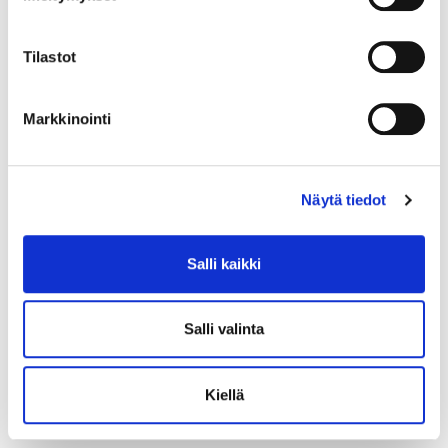
Tilastot
Markkinointi
Näytä tiedot
Timanttisormus 2xn.0.40ct 1xn.0.80ct, koko 20¼, leveys 6-
Salli kaikki
15mm, 750br kelta-, valko- ja punakultaa, Paino: 11 g
Lähtöhinta
:
2 200 €
Salli valinta
Johtava huuto:
-
Hakaniemen Pantti
Kiellä
20.8.2026 19:11:30