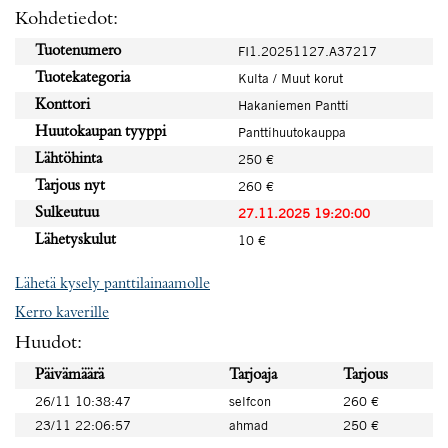
Kohdetiedot:
Tuotenumero
FI1.20251127.A37217
Tuotekategoria
Kulta / Muut korut
Konttori
Hakaniemen Pantti
Huutokaupan tyyppi
Panttihuutokauppa
Lähtöhinta
250 €
Tarjous nyt
260 €
Sulkeutuu
27.11.2025 19:20:00
Lähetyskulut
10 €
Lähetä kysely panttilainaamolle
Kerro kaverille
Huudot:
Päivämäärä
Tarjoaja
Tarjous
26/11 10:38:47
selfcon
260 €
23/11 22:06:57
ahmad
250 €